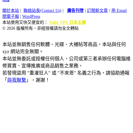
關於本站
|
聯絡站長(Contact Us)
|
廣告刊登
|
訂閱新文章
/
用 Email
閱電子報
|
WordPress
本站使用又快又便宜的：
Vultr VPS 日本主機
© 2026 版權所有，非經授權請勿全文轉貼
本站並無銷售任何軟體、光碟、大補帖等商品，本站與任何
xyz 網站完全無關。
本站並無委託或授權任何個人、公司或第三者承辦任何電腦維
修買賣、宣傳推廣或商品銷售之業務，
若發現盜用 "重灌狂人" 或 "不來恩" 名義之行為，請協助通報
「
與我聯繫
」，謝謝！