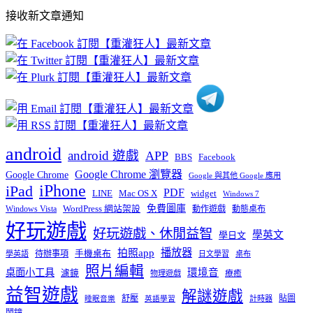
部
接收新文章通知
文
章
分
類
android
android 遊戲
APP
BBS
Facebook
Google Chrome 瀏覽器
Google Chrome
Google 與其他 Google 應用
iPhone
iPad
PDF
widget
LINE
Mac OS X
Windows 7
免費圖庫
Windows Vista
WordPress 網站架設
動作遊戲
動態桌布
好玩遊戲
好玩遊戲、休閒益智
學英文
學日文
播放器
拍照app
待辦事項
手機桌布
學英語
日文學習
桌布
照片編輯
桌面小工具
環境音
濾鏡
療癒
物理遊戲
益智遊戲
解謎遊戲
舒壓
貼圖
計時器
睡眠音樂
英語學習
鬧鐘