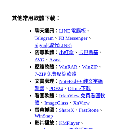
其他常用軟體下載：
聊天通訊：
LINE 電腦板
、
Telegram
、
FB Messenger
、
Signal(取代LINE)
防毒軟體：
小紅傘
、
卡巴斯基
、
AVG
、
Avast
壓縮軟體：
WinRAR
、
WinZIP
、
7-ZIP 免費壓縮軟體
文書處理：
NotePad++ 純文字編
輯器
、
PDF24
、
Office下載
看圖軟體：
IrfanView 免費看圖軟
體
、
ImageGlass
、
XnView
螢幕抓圖：
ShareX
、
FastStone
、
WinSnap
影片播放：
KMPlayer
、