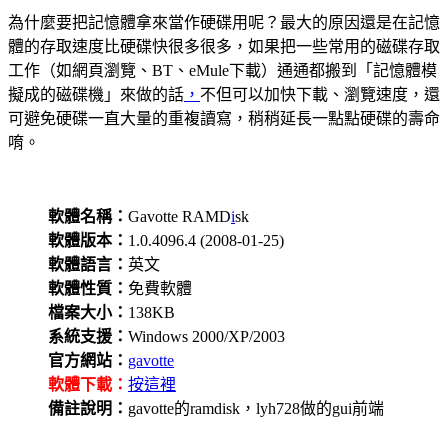
為什麼要把記憶體拿來當作硬碟用呢？最大的原因還是在記憶
體的存取速度比硬碟快很多很多，如果把一些常用的磁碟存取
工作（如網頁瀏覽、BT、eMule下載）通通都搬到「記憶體模
擬成的磁碟機」來做的話
，
不但可以加快下載、瀏覽速度，還
可避免硬碟一直大量的重複讀寫，稍稍延長一點點硬碟的壽命
唷。
軟體名稱：
Gavotte RAMD
i
sk
軟體版本：
1.0.4096.4 (2008-01-25)
軟體語言：
英文
軟體性質：
免費軟體
檔案大小：
138KB
系統支援：
Windows 2000/XP/2003
官方網站：
gavotte
軟體下載：
按這裡
備註說明：
gavotte的ramdisk，lyh728做的gui前端