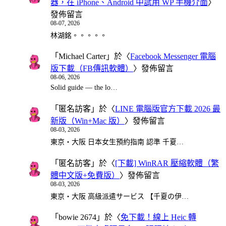
器，在 iPhone、Android 中試用 WP 手機介面
〉
發佈留言
08-07, 2026
林湖銘。。。。。
「
Michael Carter
」於〈
Facebook Messenger 電腦
版下載（FB傳訊軟體）
〉發佈留言
08-06, 2026
Solid guide — the lo…
「
匿名訪客
」於〈
LINE 電腦版官方下載 2026 最
新版（Win+Mac 版）
〉發佈留言
08-03, 2026
東京・大阪 日本女生預約指南 認準 千夏…
「
匿名訪客
」於〈
[下載] WinRAR 壓縮軟體（繁
體中文版+免費版）
〉發佈留言
08-03, 2026
東京・大阪 高級派遣サービス 【千夏の伊…
「
bowie 2674
」於〈
免下載！線上 Heic 轉