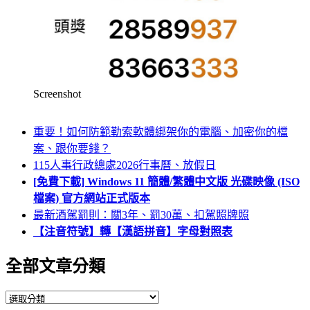
Screenshot
重要！如何防範勒索軟體綁架你的電腦、加密你的檔
案、跟你要錢？
115人事行政總處2026行事曆、放假日
[免費下載] Windows 11 簡體/繁體中文版 光碟映像 (ISO
檔案) 官方網站正式版本
最新酒駕罰則：關3年、罰30萬、扣駕照牌照
【注音符號】轉【漢語拼音】字母對照表
全部文章分類
全