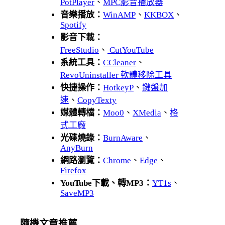
PotPlayer
、
MPC影音播放器
音樂播放：
WinAMP
、
KKBOX
、
Spotify
影音下載：
FreeStudio
、
CutYouTube
系統工具：
CCleaner
、
RevoUninstaller 軟體移除工具
快捷操作：
HotkeyP
、
鍵盤加
速
、
CopyTexty
媒體轉檔：
Moo0
、
XMedia
、
格
式工廠
光碟燒錄：
BurnAware
、
AnyBurn
網路瀏覽：
Chrome
、
Edge
、
Firefox
YouTube下載、轉MP3：
YT1s
、
SaveMP3
隨機文章推薦