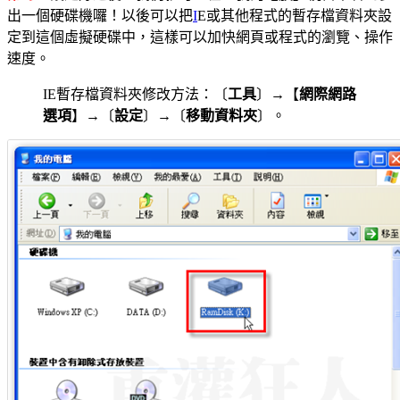
出一個硬碟機囉！以後可以把
I
E或其他程式的暫存檔資料夾設
定到這個虛擬硬碟中，這樣可以加快網頁或程式的瀏覽、操作
速度。
IE暫存檔資料夾修改方法：〔
工具
〕→【
網際網路
選項
】→〔
設定
〕→〔
移動資料夾
〕。