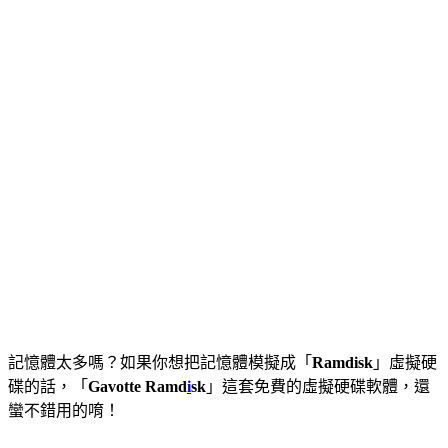
記憶體太多嗎？如果你想把記憶體模擬成「
Ramdisk
」虛擬硬
碟的話，「
Gavotte Ramd
i
sk
」這套免費的虛擬硬碟軟體，還
蠻不錯用的唷！