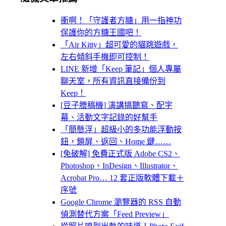
衝啊！「守護者方糖」用一指神功
保護你的方糖王國吧！
「Air Kitty」超可愛的貓跳遊戲，
左右傾斜手機即可控制！
LINE 新增「Keep 筆記」個人專屬
聊天室，所有資訊直接備份到
Keep！
[豆子謄稿機] 演講搞聽寫、配字
幕、活動文字記錄的好幫手
「簡懸浮」超級小的多功能浮動按
鈕，鎖屏、返回、Home 鍵……
[免破解] 免費正式版 Adobe CS2、
Photoshop、InDesign、Illustrator、
Acrobat Pro… 12 套正版軟體下載＋
序號
Google Chrome 瀏覽器的 RSS 自動
偵測替代方案「Feed Preview」