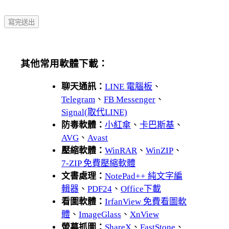
其他常用軟體下載：
聊天通訊：
LINE 電腦板
、
Telegram
、
FB Messenger
、
Signal(取代LINE)
防毒軟體：
小紅傘
、
卡巴斯基
、
AVG
、
Avast
壓縮軟體：
WinRAR
、
WinZIP
、
7-ZIP 免費壓縮軟體
文書處理：
NotePad++ 純文字編
輯器
、
PDF24
、
Office下載
看圖軟體：
IrfanView 免費看圖軟
體
、
ImageGlass
、
XnView
螢幕抓圖：
ShareX
、
FastStone
、