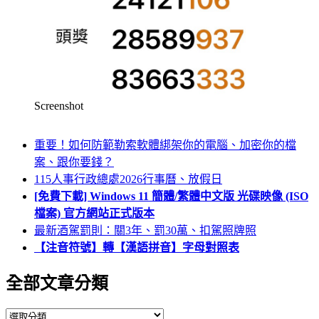
Screenshot
重要！如何防範勒索軟體綁架你的電腦、加密你的檔
案、跟你要錢？
115人事行政總處2026行事曆、放假日
[免費下載] Windows 11 簡體/繁體中文版 光碟映像 (ISO
檔案) 官方網站正式版本
最新酒駕罰則：關3年、罰30萬、扣駕照牌照
【注音符號】轉【漢語拼音】字母對照表
全部文章分類
全