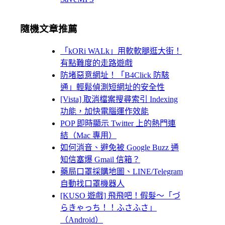
隨機文章推薦
「kORi WALk」用軟軟腿逛大街！
有點難度的走路遊戲
防堵惡意網址！「B4Click 防駭
通」輕鬆偵測短網址的安全性
[Vista] 取消檔案搜尋索引 Indexing
功能，加快電腦運作效能
POP 即時顯示 Twitter 上的熱門連
結（Mac 專用）
如何消音、避免被 Google Buzz 通
知信塞爆 Gmail 信箱？
藥局口罩採購地圖、LINE/Telegram
自動找口罩機器人
[KUSO 遊戲] 飛飛吧！假髮～「づ
らきゃっち！！ふさふさ」
（Android）