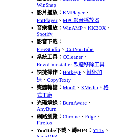
WinSnap
影片播放：
KMPlayer
、
PotPlayer
、
MPC影音播放器
音樂播放：
WinAMP
、
KKBOX
、
Spotify
影音下載：
FreeStudio
、
CutYouTube
系統工具：
CCleaner
、
RevoUninstaller 軟體移除工具
快捷操作：
HotkeyP
、
鍵盤加
速
、
CopyTexty
媒體轉檔：
Moo0
、
XMedia
、
格
式工廠
光碟燒錄：
BurnAware
、
AnyBurn
網路瀏覽：
Chrome
、
Edge
、
Firefox
YouTube下載、轉MP3：
YT1s
、
SaveMP3