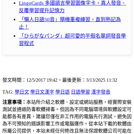
LingoCards 多國語言學習圖像字卡，真人發音、
反覆學習提升記憶力
「懶人日語50音」隨機重複練習，直到熟記為
止！
「ひらがなパンダ」超可愛的平假名單詞發音學
習程式
發文時間：12/5/2017 19:42，最後更新：3/13/2025 11:32
TAG:
學日文
學日文漢字
學日語
日語學習
漢字發音
注意事項：
本站所介紹之軟體、設定或網站服務，經實際安裝
測試並通過防毒軟體掃毒。但因為不同電腦環境與軟體設定可
能都各有差異，建議您僅在非工作用的電腦先行測試，避免因
為不可預知的錯誤影響工作或電腦運作。從本站下載的軟體由
所屬公司提供，本站未經任何修改且無法保證軟體公司可能在