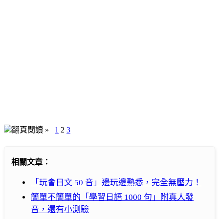
翻頁閱讀 »
1
2
3
相關文章：
「玩會日文 50 音」邊玩邊熟悉，完全無壓力！
簡單不簡單的「學習日語 1000 句」附真人發
音，還有小測驗