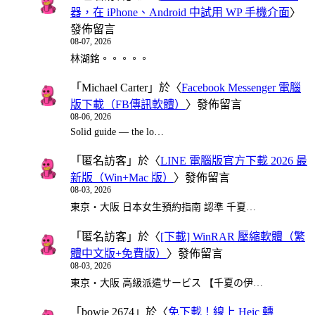
器，在 iPhone、Android 中試用 WP 手機介面
〉
發佈留言
08-07, 2026
林湖銘。。。。。
「
Michael Carter
」於〈
Facebook Messenger 電腦
版下載（FB傳訊軟體）
〉發佈留言
08-06, 2026
Solid guide — the lo…
「
匿名訪客
」於〈
LINE 電腦版官方下載 2026 最
新版（Win+Mac 版）
〉發佈留言
08-03, 2026
東京・大阪 日本女生預約指南 認準 千夏…
「
匿名訪客
」於〈
[下載] WinRAR 壓縮軟體（繁
體中文版+免費版）
〉發佈留言
08-03, 2026
東京・大阪 高級派遣サービス 【千夏の伊…
「
bowie 2674
」於〈
免下載！線上 Heic 轉