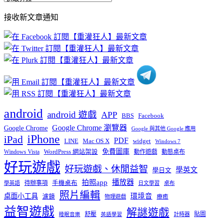
部
接收新文章通知
文
章
分
類
android
android 遊戲
APP
BBS
Facebook
Google Chrome 瀏覽器
Google Chrome
Google 與其他 Google 應用
iPhone
iPad
PDF
widget
LINE
Mac OS X
Windows 7
免費圖庫
Windows Vista
WordPress 網站架設
動作遊戲
動態桌布
好玩遊戲
好玩遊戲、休閒益智
學英文
學日文
播放器
拍照app
待辦事項
手機桌布
學英語
日文學習
桌布
照片編輯
桌面小工具
環境音
濾鏡
療癒
物理遊戲
益智遊戲
解謎遊戲
舒壓
貼圖
計時器
睡眠音樂
英語學習