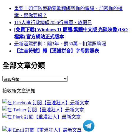
重要！如何防範勒索軟體綁架你的電腦、加密你的檔
案、跟你要錢？
115人事行政總處2026行事曆、放假日
[免費下載] Windows 11 簡體/繁體中文版 光碟映像 (ISO
檔案) 官方網站正式版本
最新酒駕罰則：關3年、罰30萬、扣駕照牌照
【注音符號】轉【漢語拼音】字母對照表
全部文章分類
全
部
接收新文章通知
文
章
分
類