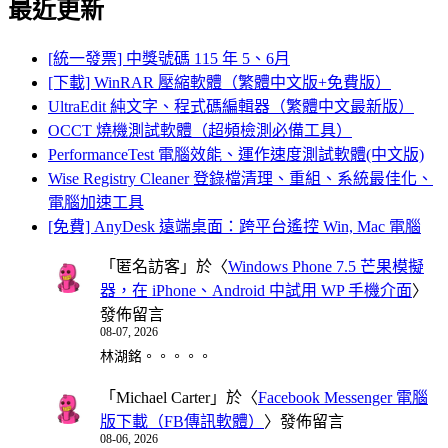
最近更新
[統一發票] 中獎號碼 115 年 5、6月
[下載] WinRAR 壓縮軟體（繁體中文版+免費版）
UltraEdit 純文字、程式碼編輯器（繁體中文最新版）
OCCT 燒機測試軟體（超頻檢測必備工具）
PerformanceTest 電腦效能、運作速度測試軟體(中文版)
Wise Registry Cleaner 登錄檔清理、重組、系統最佳化、
電腦加速工具
[免費] AnyDesk 遠端桌面：跨平台遙控 Win, Mac 電腦
「
匿名訪客
」於〈
Windows Phone 7.5 芒果模擬
器，在 iPhone、Android 中試用 WP 手機介面
〉
發佈留言
08-07, 2026
林湖銘。。。。。
「
Michael Carter
」於〈
Facebook Messenger 電腦
版下載（FB傳訊軟體）
〉發佈留言
08-06, 2026