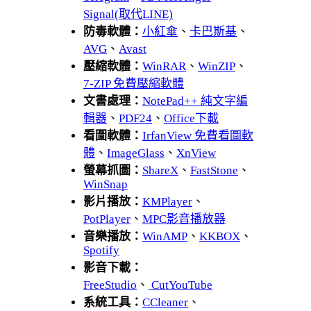
Signal(取代LINE)
防毒軟體：
小紅傘
、
卡巴斯基
、
AVG
、
Avast
壓縮軟體：
WinRAR
、
WinZIP
、
7-ZIP 免費壓縮軟體
文書處理：
NotePad++ 純文字編
輯器
、
PDF24
、
Office下載
看圖軟體：
IrfanView 免費看圖軟
體
、
ImageGlass
、
XnView
螢幕抓圖：
ShareX
、
FastStone
、
WinSnap
影片播放：
KMPlayer
、
PotPlayer
、
MPC影音播放器
音樂播放：
WinAMP
、
KKBOX
、
Spotify
影音下載：
FreeStudio
、
CutYouTube
系統工具：
CCleaner
、