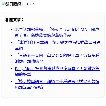
翻頁閱讀 »
1
2
3
相關文章：
為生活加點藝術！「New Tab with MoMA」開啟
新分頁可隨機欣賞館藏藝術作品
「沐浴泡泡 日本語」在玩樂之中漸進式學習日語
單詞
「日語五十音圖」學習發音的好工具！還有多種
測驗可加強練習！
Baby Mode 把瀏覽器變成兒童玩具？！防鍵盤誤
觸的好幫手
「邊玩邊學語言」超過二十種語言！透過四款遊
戲加深單字記憶