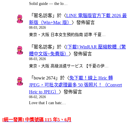
Solid guide — the lo…
「
匿名訪客
」於〈
LINE 電腦版官方下載 2026 最
新版（Win+Mac 版）
〉發佈留言
08-03, 2026
東京・大阪 日本女生預約指南 認準 千夏…
「
匿名訪客
」於〈
[下載] WinRAR 壓縮軟體（繁
體中文版+免費版）
〉發佈留言
08-03, 2026
東京・大阪 高級派遣サービス 【千夏の伊…
「
bowie 2674
」於〈
免下載！線上 Heic 轉
JPEG，可批次處理最多 50 張照片！（Convert
Heic to JPEG）
〉發佈留言
08-02, 2026
Love that I can batc…
[統一發票] 中獎號碼 115 年5、6月