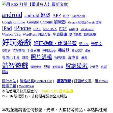
android
android 遊戲
APP
BBS
Facebook
Google Chrome 瀏覽器
Google Chrome
Google 與其他 Google 應用
iPhone
iPad
PDF
widget
LINE
Mac OS X
Windows 7
免費圖庫
Windows Vista
WordPress 網站架設
動作遊戲
動態桌布
好玩遊戲
好玩遊戲、休閒益智
學英文
學日文
播放器
拍照app
待辦事項
手機桌布
學英語
日文學習
桌布
照片編輯
桌面小工具
環境音
濾鏡
療癒
物理遊戲
益智遊戲
解謎遊戲
舒壓
貼圖
計時器
睡眠音樂
英語學習
鬧鐘
關於本站
|
聯絡站長(Contact Us)
|
廣告刊登
|
訂閱新文章
/
用 Email
閱電子報
|
WordPress
本站使用又快又便宜的：
Vultr VPS 日本主機
© 2026 版權所有，非經授權請勿全文轉貼
本站並無銷售任何軟體、光碟、大補帖等商品，本站與任何