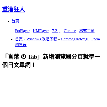
重灌狂人
Menu
Skip
首頁
to
content
PotPlayer
KMPlayer
7-Zip
Chrome
格式工廠
首頁
»
Windows 軟體下載
»
Chrome,Firefox,IE,Opera
瀏覽器
「言葉 の Tab」新增瀏覽器分頁就學一
個日文單詞！