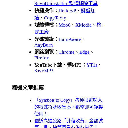
RevoUninstaller 軟體移除工具
快捷操作：
HotkeyP
、
鍵盤加
速
、
CopyTexty
媒體轉檔：
Moo0
、
XMedia
、
格
式工廠
光碟燒錄：
BurnAware
、
AnyBurn
網路瀏覽：
Chrome
、
Edge
、
Firefox
YouTube下載、轉MP3：
YT1s
、
SaveMP3
隨機文章推薦
「Symbols to Copy」各種很難輸入
的特殊符號收集器，點擊即可複製
使用！
國道高速公路「計程收費」金額試
算工具，快算算看有沒有變貴！