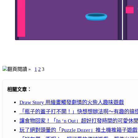
翻頁閱讀 »
1
2
3
相關文章：
Draw Story 用繪畫觸發劇情的火柴人趣味遊戲
「瓶子的蓋子打不開！」快想想辦法啊～有趣的搞
讓食物回家！「In ‘n Out」超好打發時間的可愛休
玩了絕對頭暈的「Puzzle Dozer」推土機推箱子遊戲