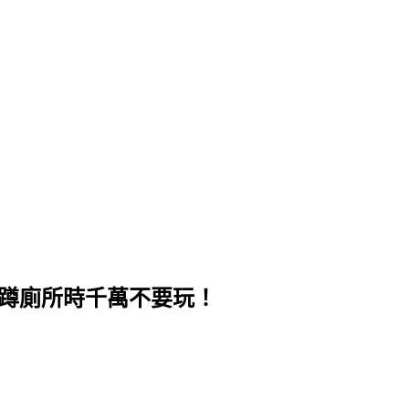
戲，蹲廁所時千萬不要玩！