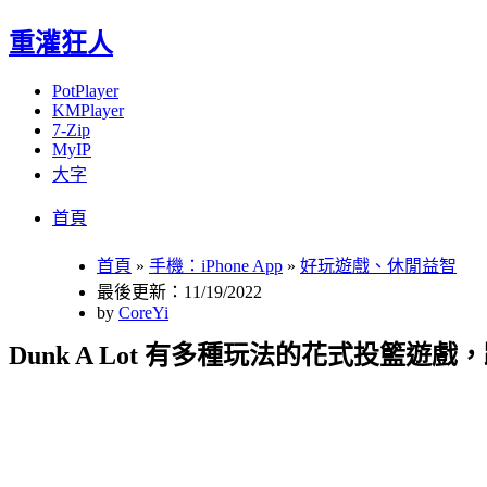
重灌狂人
PotPlayer
KMPlayer
7-Zip
MyIP
大字
Menu
Skip
首頁
to
content
首頁
»
手機：iPhone App
»
好玩遊戲、休閒益智
最後更新：11/19/2022
by
CoreYi
Dunk A Lot 有多種玩法的花式投籃遊