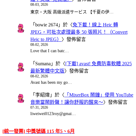
08-03, 2026
東京・大阪 高級派遣サービス 【千夏の伊…
「
bowie 2674
」於〈
免下載！線上 Heic 轉
JPEG，可批次處理最多 50 張照片！（Convert
Heic to JPEG）
〉發佈留言
08-02, 2026
Love that I can batc…
「
Sumana
」於〈
[下載] avast! 免費防毒軟體 2025
最新繁體中文版
〉發佈留言
08-02, 2026
Avast has been my go…
「
李紹煒
」於〈
「MixerBox 鬧鐘」使用 YouTube
音樂當鬧鈴聲！讓你舒服的醒來～
〉發佈留言
07-31, 2026
liweiwei0123roy@gmai…
[統一發票] 中獎號碼 115 年5、6月