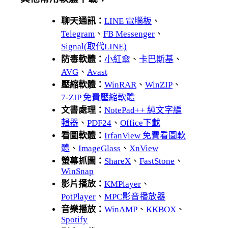
聊天通訊：
LINE 電腦板
、
Telegram
、
FB Messenger
、
Signal(取代LINE)
防毒軟體：
小紅傘
、
卡巴斯基
、
AVG
、
Avast
壓縮軟體：
WinRAR
、
WinZIP
、
7-ZIP 免費壓縮軟體
文書處理：
NotePad++ 純文字編
輯器
、
PDF24
、
Office下載
看圖軟體：
IrfanView 免費看圖軟
體
、
ImageGlass
、
XnView
螢幕抓圖：
ShareX
、
FastStone
、
WinSnap
影片播放：
KMPlayer
、
PotPlayer
、
MPC影音播放器
音樂播放：
WinAMP
、
KKBOX
、
Spotify