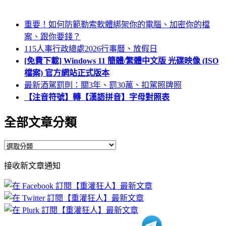
重要！如何防範勒索軟體綁架你的電腦、加密你的檔
案、跟你要錢？
115人事行政總處2026行事曆、放假日
[免費下載] Windows 11 簡體/繁體中文版 光碟映像 (ISO
檔案) 官方網站正式版本
最新酒駕罰則：關3年、罰30萬、扣駕照牌照
【注音符號】轉【漢語拼音】字母對照表
全部文章分類
全
部
接收新文章通知
文
章
分
類