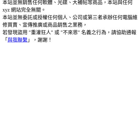
本站並無銷售任何軟體、光碟、大補帖等商品，本站與任何
xyz 網站完全無關。
本站並無委託或授權任何個人、公司或第三者承辦任何電腦維
修買賣、宣傳推廣或商品銷售之業務，
若發現盜用 "重灌狂人" 或 "不來恩" 名義之行為，請協助通報
「
與我聯繫
」，謝謝！