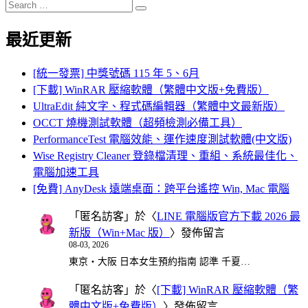
Search
Search
for:
最近更新
[統一發票] 中獎號碼 115 年 5、6月
[下載] WinRAR 壓縮軟體（繁體中文版+免費版）
UltraEdit 純文字、程式碼編輯器（繁體中文最新版）
OCCT 燒機測試軟體（超頻檢測必備工具）
PerformanceTest 電腦效能、運作速度測試軟體(中文版)
Wise Registry Cleaner 登錄檔清理、重組、系統最佳化、
電腦加速工具
[免費] AnyDesk 遠端桌面：跨平台遙控 Win, Mac 電腦
「
匿名訪客
」於〈
LINE 電腦版官方下載 2026 最
新版（Win+Mac 版）
〉發佈留言
08-03, 2026
東京・大阪 日本女生預約指南 認準 千夏…
「
匿名訪客
」於〈
[下載] WinRAR 壓縮軟體（繁
體中文版+免費版）
〉發佈留言