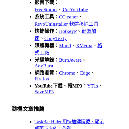
影音下載：
FreeStudio
、
CutYouTube
系統工具：
CCleaner
、
RevoUninstaller 軟體移除工具
快捷操作：
HotkeyP
、
鍵盤加
速
、
CopyTexty
媒體轉檔：
Moo0
、
XMedia
、
格
式工廠
光碟燒錄：
BurnAware
、
AnyBurn
網路瀏覽：
Chrome
、
Edge
、
Firefox
YouTube下載、轉MP3：
YT1s
、
SaveMP3
隨機文章推薦
TaskBar Hider 用快速鍵隱藏、顯示
桌面下方的工作列