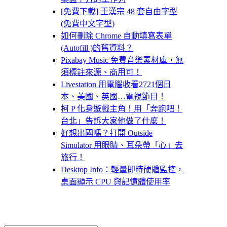
[免費下載] 王漢宗 48 套自由字型
(免費中文字型)
如何刪除 Chrome 自動填寫表單
(Autofill )的舊資料？
Pixabay Music 免費音樂素材庫，無
須標註來源、商用可！
Livestation 用電腦收看2721個日
本、美國、英國…電視節目！
柯 P 化身遊戲主角！用「奔跑吧！
台北」告訴大家他做了什麼！
好想出國嗎？打開 Outside
Simulator 用眼睛、耳朵帶「心」去
旅行！
Desktop Info：輕量即時硬體監控，
桌面顯示 CPU 與記憶體使用率