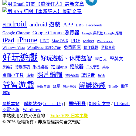
android
android 遊戲
APP
BBS
Facebook
Google Chrome 瀏覽器
Google Chrome
Google 與其他 Google 應用
iPhone
iPad
PDF
widget
LINE
Mac OS X
Windows 7
免費圖庫
Windows Vista
WordPress 網站架設
動作遊戲
動態桌布
好玩遊戲
好玩遊戲、休閒益智
學英文
學日文
播放器
拍照app
待辦事項
手機桌布
學英語
日文學習
桌布
照片編輯
桌面小工具
環境音
濾鏡
療癒
物理遊戲
益智遊戲
解謎遊戲
舒壓
貼圖
計時器
睡眠音樂
英語學習
鬧鐘
關於本站
|
聯絡站長(Contact Us)
|
廣告刊登
|
訂閱新文章
/
用 Email
閱電子報
|
WordPress
本站使用又快又便宜的：
Vultr VPS 日本主機
© 2026 版權所有，非經授權請勿全文轉貼