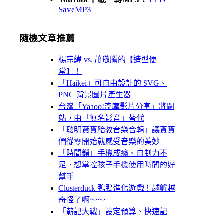
SaveMP3
隨機文章推薦
楊宗緯 vs. 蕭敬騰的【造型便
當】！
「Haikei」可自由設計的 SVG、
PNG 背景圖片產生器
台灣「Yahoo!奇摩影片分享」將關
站，由「無名影音」替代
「聰明寶寶胎教音樂合輯」讓寶寶
們從零開始就感受音樂的美妙
「時間鎖」手機成癮、自制力不
足、想掌控孩子手機使用時間的好
幫手
Clusterduck 鴨鴨進化遊戲！越孵越
奇怪了啊～～
「薪記大戰」設定預算、快速記