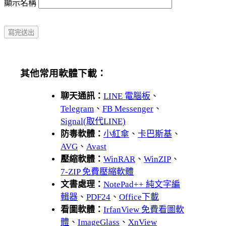
顯示名稱
其他常用軟體下載：
聊天通訊：
LINE 電腦板
、
Telegram
、
FB Messenger
、
Signal(取代LINE)
防毒軟體：
小紅傘
、
卡巴斯基
、
AVG
、
Avast
壓縮軟體：
WinRAR
、
WinZIP
、
7-ZIP 免費壓縮軟體
文書處理：
NotePad++ 純文字編
輯器
、
PDF24
、
Office下載
看圖軟體：
IrfanView 免費看圖軟
體
、
ImageGlass
、
XnView