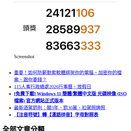
Screenshot
重要！如何防範勒索軟體綁架你的電腦、加密你的檔
案、跟你要錢？
115人事行政總處2026行事曆、放假日
[免費下載] Windows 11 簡體/繁體中文版 光碟映像 (ISO
檔案) 官方網站正式版本
最新酒駕罰則：關3年、罰30萬、扣駕照牌照
【注音符號】轉【漢語拼音】字母對照表
全部文章分類