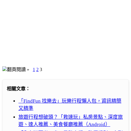
翻頁閱讀 »
1
2
3
相關文章：
「FindFun 找樂去」玩樂行程懶人包，資訊精簡
又精準
旅遊行程想破頭？「救速玩」私房景點、深度旅
遊、達人推薦、美食餐廳推薦（Android）