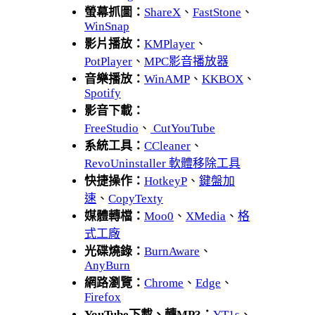
螢幕抓圖：
ShareX
、
FastStone
、
WinSnap
影片播放：
KMPlayer
、
PotPlayer
、
MPC影音播放器
音樂播放：
WinAMP
、
KKBOX
、
Spotify
影音下載：
FreeStudio
、
CutYouTube
系統工具：
CCleaner
、
RevoUninstaller 軟體移除工具
快捷操作：
HotkeyP
、
鍵盤加
速
、
CopyTexty
媒體轉檔：
Moo0
、
XMedia
、
格
式工廠
光碟燒錄：
BurnAware
、
AnyBurn
網路瀏覽：
Chrome
、
Edge
、
Firefox
YouTube下載、轉MP3：
YT1s
、