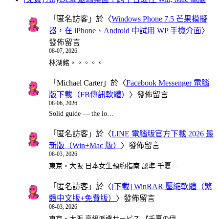
「
匿名訪客
」於〈
Windows Phone 7.5 芒果模擬
器，在 iPhone、Android 中試用 WP 手機介面
〉
發佈留言
08-07, 2026
林湖銘。。。。。
「
Michael Carter
」於〈
Facebook Messenger 電腦
版下載（FB傳訊軟體）
〉發佈留言
08-06, 2026
Solid guide — the lo…
「
匿名訪客
」於〈
LINE 電腦版官方下載 2026 最
新版（Win+Mac 版）
〉發佈留言
08-03, 2026
東京・大阪 日本女生預約指南 認準 千夏…
「
匿名訪客
」於〈
[下載] WinRAR 壓縮軟體（繁
體中文版+免費版）
〉發佈留言
08-03, 2026
東京・大阪 高級派遣サービス 【千夏の伊…