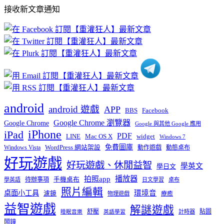
部
接收新文章通知
文
章
分
類
android
android 遊戲
APP
BBS
Facebook
Google Chrome 瀏覽器
Google Chrome
Google 與其他 Google 應用
iPhone
iPad
PDF
widget
LINE
Mac OS X
Windows 7
免費圖庫
Windows Vista
WordPress 網站架設
動作遊戲
動態桌布
好玩遊戲
好玩遊戲、休閒益智
學英文
學日文
播放器
拍照app
待辦事項
手機桌布
學英語
日文學習
桌布
照片編輯
桌面小工具
環境音
濾鏡
療癒
物理遊戲
益智遊戲
解謎遊戲
舒壓
貼圖
計時器
睡眠音樂
英語學習
鬧鐘