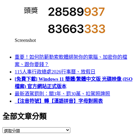
Screenshot
重要！如何防範勒索軟體綁架你的電腦、加密你的檔
案、跟你要錢？
115人事行政總處2026行事曆、放假日
[免費下載] Windows 11 簡體/繁體中文版 光碟映像 (ISO
檔案) 官方網站正式版本
最新酒駕罰則：關3年、罰30萬、扣駕照牌照
【注音符號】轉【漢語拼音】字母對照表
全部文章分類
全