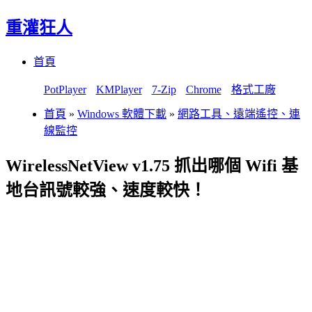
重灌狂人
Menu
Skip
首頁
to
content
PotPlayer
KMPlayer
7-Zip
Chrome
格式工廠
首頁
»
Windows 軟體下載
»
網路工具、遠端遙控、連
線監控
WirelessNetView v1.75 抓出哪個 Wifi 基
地台訊號較強、速度較快！