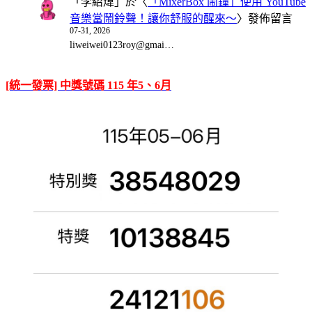
「
李紹煒
」於〈
「MixerBox 鬧鐘」使用 YouTube
音樂當鬧鈴聲！讓你舒服的醒來～
〉發佈留言
07-31, 2026
liweiwei0123roy@gmai…
[統一發票] 中獎號碼 115 年5、6月