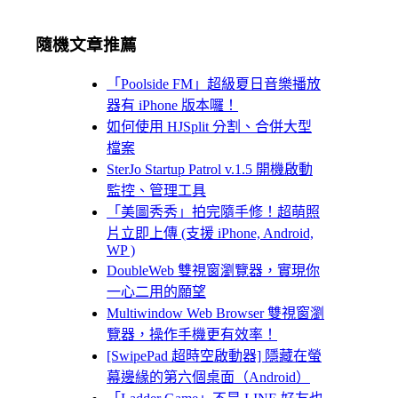
隨機文章推薦
「Poolside FM」超級夏日音樂播放
器有 iPhone 版本囉！
如何使用 HJSplit 分割、合併大型
檔案
SterJo Startup Patrol v.1.5 開機啟動
監控、管理工具
「美圖秀秀」拍完隨手修！超萌照
片立即上傳 (支援 iPhone, Android,
WP )
DoubleWeb 雙視窗瀏覽器，實現你
一心二用的願望
Multiwindow Web Browser 雙視窗瀏
覽器，操作手機更有效率！
[SwipePad 超時空啟動器] 隱藏在螢
幕邊緣的第六個桌面（Android）