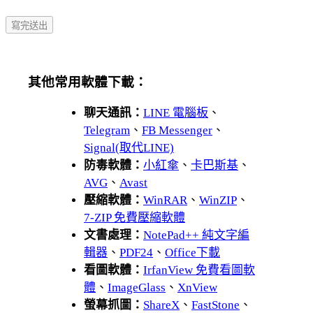
其他常用軟體下載：
聊天通訊：
LINE 電腦板
、
Telegram
、
FB Messenger
、
Signal(取代LINE)
防毒軟體：
小紅傘
、
卡巴斯基
、
AVG
、
Avast
壓縮軟體：
WinRAR
、
WinZIP
、
7-ZIP 免費壓縮軟體
文書處理：
NotePad++ 純文字編
輯器
、
PDF24
、
Office下載
看圖軟體：
IrfanView 免費看圖軟
體
、
ImageGlass
、
XnView
螢幕抓圖：
ShareX
、
FastStone
、