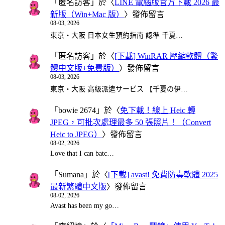
「
匿名訪客
」於〈
LINE 電腦版官方下載 2026 最
新版（Win+Mac 版）
〉發佈留言
08-03, 2026
東京・大阪 日本女生預約指南 認準 千夏…
「
匿名訪客
」於〈
[下載] WinRAR 壓縮軟體（繁
體中文版+免費版）
〉發佈留言
08-03, 2026
東京・大阪 高級派遣サービス 【千夏の伊…
「
bowie 2674
」於〈
免下載！線上 Heic 轉
JPEG，可批次處理最多 50 張照片！（Convert
Heic to JPEG）
〉發佈留言
08-02, 2026
Love that I can batc…
「
Sumana
」於〈
[下載] avast! 免費防毒軟體 2025
最新繁體中文版
〉發佈留言
08-02, 2026
Avast has been my go…