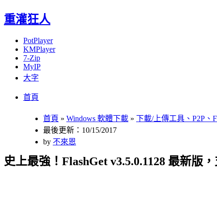
重灌狂人
PotPlayer
KMPlayer
7-Zip
MyIP
大字
Menu
Skip
首頁
to
content
首頁
»
Windows 軟體下載
»
下載/上傳工具、P2P、F
最後更新：10/15/2017
by
不來恩
史上最強！FlashGet v3.5.0.1128 最