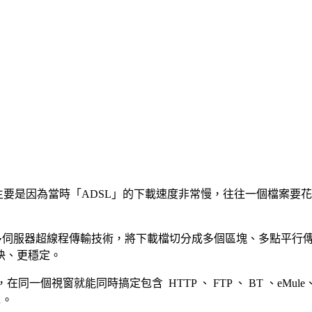
，主要是因為當時「ADSL」的下載速度非常慢，往往一個檔案要花很
 Transportation) 多伺服器超線程傳輸技術，將下載檔切分成多個區塊、多點平行
快、更穩定。
體之一，在同一個視窗就能同時搞定包含 HTTP 、 FTP 、 BT 、e
…。