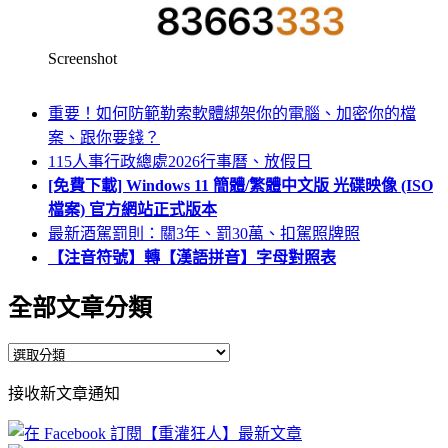
Screenshot
重要！如何防範勒索軟體綁架你的電腦、加密你的檔
案、跟你要錢？
115人事行政總處2026行事曆、放假日
[免費下載] Windows 11 簡體/繁體中文版 光碟映像 (ISO
檔案) 官方網站正式版本
最新酒駕罰則：關3年、罰30萬、扣駕照牌照
【注音符號】轉【漢語拼音】字母對照表
全部文章分類
全
部
接收新文章通知
文
章