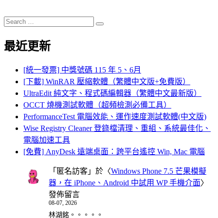
Search
Search
for:
最近更新
[統一發票] 中獎號碼 115 年 5、6月
[下載] WinRAR 壓縮軟體（繁體中文版+免費版）
UltraEdit 純文字、程式碼編輯器（繁體中文最新版）
OCCT 燒機測試軟體（超頻檢測必備工具）
PerformanceTest 電腦效能、運作速度測試軟體(中文版)
Wise Registry Cleaner 登錄檔清理、重組、系統最佳化、
電腦加速工具
[免費] AnyDesk 遠端桌面：跨平台遙控 Win, Mac 電腦
「
匿名訪客
」於〈
Windows Phone 7.5 芒果模擬
器，在 iPhone、Android 中試用 WP 手機介面
〉
發佈留言
08-07, 2026
林湖銘。。。。。