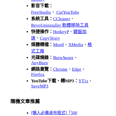
影音下載：
FreeStudio
、
CutYouTube
系統工具：
CCleaner
、
RevoUninstaller 軟體移除工具
快捷操作：
HotkeyP
、
鍵盤加
速
、
CopyTexty
媒體轉檔：
Moo0
、
XMedia
、
格
式工廠
光碟燒錄：
BurnAware
、
AnyBurn
網路瀏覽：
Chrome
、
Edge
、
Firefox
YouTube下載、轉MP3：
YT1s
、
SaveMP3
隨機文章推薦
[懶人必備桌布程式]「500