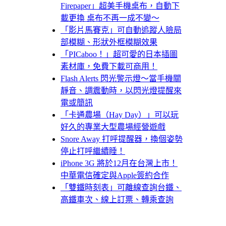
Firepaper」超美手機桌布，自動下
載更換 桌布不再一成不變～
「影片馬賽克」可自動追蹤人臉局
部模糊、形狀外框模糊效果
「PICaboo！」超可愛的日本插圖
素材庫，免費下載可商用！
Flash Alerts 閃光警示燈～當手機關
靜音、調震動時，以閃光燈提醒來
電或簡訊
「卡通農場（Hay Day）」可以玩
好久的專業大型農場經營遊戲
Snore Away 打呼提醒器，換個姿勢
停止打呼繼續睡！
iPhone 3G 將於12月在台灣上市！
中華電信確定與Apple簽約合作
「雙鐵時刻表」可離線查詢台鐵、
高鐵車次、線上訂票、轉乘查詢