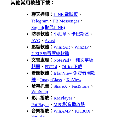
其他常用軟體下載：
聊天通訊：
LINE 電腦板
、
Telegram
、
FB Messenger
、
Signal(取代LINE)
防毒軟體：
小紅傘
、
卡巴斯基
、
AVG
、
Avast
壓縮軟體：
WinRAR
、
WinZIP
、
7-ZIP 免費壓縮軟體
文書處理：
NotePad++ 純文字編
輯器
、
PDF24
、
Office下載
看圖軟體：
IrfanView 免費看圖軟
體
、
ImageGlass
、
XnView
螢幕抓圖：
ShareX
、
FastStone
、
WinSnap
影片播放：
KMPlayer
、
PotPlayer
、
MPC影音播放器
音樂播放：
WinAMP
、
KKBOX
、
Spotify