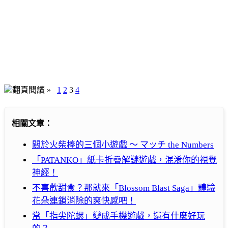
翻頁閱讀 »
1
2
3
4
相關文章：
關於火柴棒的三個小遊戲 ～ マッチ the Numbers
「PATANKO」紙卡折疊解謎遊戲，混淆你的視覺
神經！
不喜歡甜食？那就來「Blossom Blast Saga」體驗
花朵連鎖消除的爽快感吧！
當「指尖陀螺」變成手機遊戲，還有什麼好玩