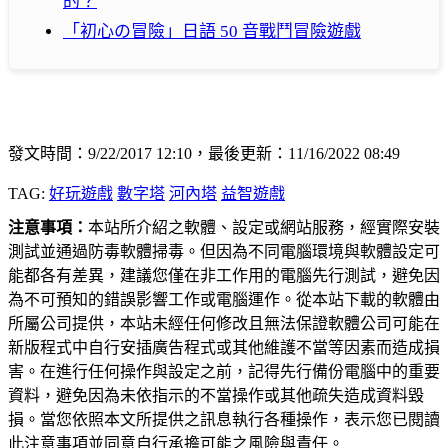
的？
「初心の冒險」日語 50 音戰鬥冒險遊戲
發文時間：9/22/2017 12:10，最後更新：11/16/2022 08:49
TAG:
好玩遊戲
數字塔
河內塔
益智遊戲
注意事項：
本站所介紹之軟體、設定或網站服務，經實際安裝
測試並通過防毒軟體掃毒。但因為不同電腦環境與軟體設定可
能都各有差異，建議您僅在非工作用的電腦先行測試，避免因
為不可預知的錯誤影響工作或電腦運作。從本站下載的軟體由
所屬公司提供，本站未經任何修改且無法保證軟體公司可能在
新版程式中自行安插廣告程式或其他維護不當等因素而造成損
害。在進行任何操作與設定之前，記得先行備份電腦中的重要
資料，避免因為未依指示的不當操作或其他疏失造成資料毀
損。當您依照本文所提供之訊息執行各種操作，表示您已閱讀
此注意事項並同意自行承擔可能之風險與責任。