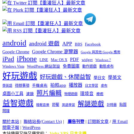
分
類
android
android 遊戲
APP
BBS
Facebook
Google Chrome 瀏覽器
Google Chrome
Google 與其他 Google 應用
iPhone
iPad
PDF
widget
LINE
Mac OS X
Windows 7
免費圖庫
Windows Vista
WordPress 網站架設
動作遊戲
動態桌布
好玩遊戲
好玩遊戲、休閒益智
學英文
學日文
播放器
拍照app
待辦事項
手機桌布
學英語
日文學習
桌布
照片編輯
桌面小工具
環境音
濾鏡
療癒
物理遊戲
益智遊戲
解謎遊戲
舒壓
貼圖
計時器
睡眠音樂
英語學習
鬧鐘
關於本站
|
聯絡站長(Contact Us)
|
廣告刊登
|
訂閱新文章
/
用 Email
閱電子報
|
WordPress
本站使用又快又便宜的：
Vultr VPS 日本主機