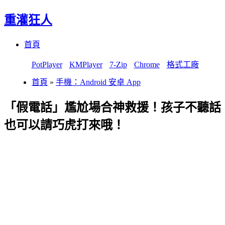
重灌狂人
Menu
Skip
首頁
to
content
PotPlayer
KMPlayer
7-Zip
Chrome
格式工廠
首頁
»
手機：Android 安卓 App
「假電話」尷尬場合神救援！孩子不聽話
也可以請巧虎打來哦！