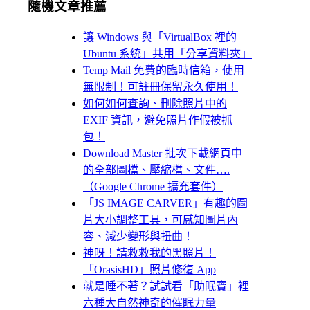
隨機文章推薦
讓 Windows 與「VirtualBox 裡的
Ubuntu 系統」共用「分享資料夾」
Temp Mail 免費的臨時信箱，使用
無限制！可註冊保留永久使用！
如何如何查詢、刪除照片中的
EXIF 資訊，避免照片作假被抓
包！
Download Master 批次下載網頁中
的全部圖檔、壓縮檔、文件….
（Google Chrome 擴充套件）
「JS IMAGE CARVER」有趣的圖
片大小調整工具，可感知圖片內
容、減少變形與扭曲！
神呀！請救救我的黑照片！
「OrasisHD」照片修復 App
就是睡不著？試試看「助眠寶」裡
六種大自然神奇的催眠力量