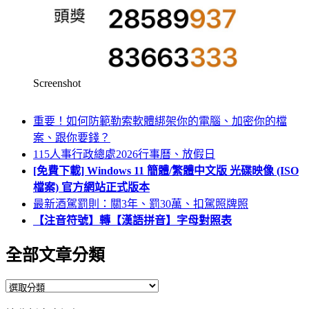
Screenshot
重要！如何防範勒索軟體綁架你的電腦、加密你的檔
案、跟你要錢？
115人事行政總處2026行事曆、放假日
[免費下載] Windows 11 簡體/繁體中文版 光碟映像 (ISO
檔案) 官方網站正式版本
最新酒駕罰則：關3年、罰30萬、扣駕照牌照
【注音符號】轉【漢語拼音】字母對照表
全部文章分類
全
部