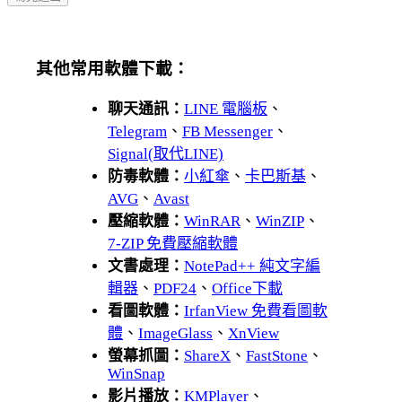
其他常用軟體下載：
聊天通訊：
LINE 電腦板
、
Telegram
、
FB Messenger
、
Signal(取代LINE)
防毒軟體：
小紅傘
、
卡巴斯基
、
AVG
、
Avast
壓縮軟體：
WinRAR
、
WinZIP
、
7-ZIP 免費壓縮軟體
文書處理：
NotePad++ 純文字編
輯器
、
PDF24
、
Office下載
看圖軟體：
IrfanView 免費看圖軟
體
、
ImageGlass
、
XnView
螢幕抓圖：
ShareX
、
FastStone
、
WinSnap
影片播放：
KMPlayer
、