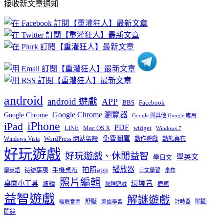
接收新文章通知
文
章
分
類
android
android 遊戲
APP
BBS
Facebook
Google Chrome 瀏覽器
Google Chrome
Google 與其他 Google 應用
iPhone
iPad
PDF
widget
LINE
Mac OS X
Windows 7
免費圖庫
Windows Vista
WordPress 網站架設
動作遊戲
動態桌布
好玩遊戲
好玩遊戲、休閒益智
學英文
學日文
播放器
拍照app
待辦事項
手機桌布
學英語
日文學習
桌布
照片編輯
桌面小工具
環境音
濾鏡
療癒
物理遊戲
益智遊戲
解謎遊戲
舒壓
貼圖
計時器
睡眠音樂
英語學習
鬧鐘