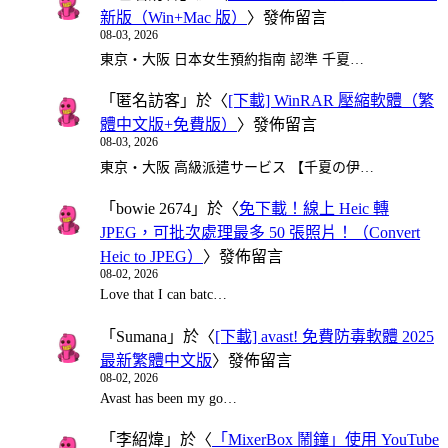
新版（Win+Mac 版）
〉發佈留言
08-03, 2026
東京・大阪 日本女生預約指南 認準 千夏…
「
匿名訪客
」於〈
[下載] WinRAR 壓縮軟體（繁
體中文版+免費版）
〉發佈留言
08-03, 2026
東京・大阪 高級派遣サービス 【千夏の伊…
「
bowie 2674
」於〈
免下載！線上 Heic 轉
JPEG，可批次處理最多 50 張照片！（Convert
Heic to JPEG）
〉發佈留言
08-02, 2026
Love that I can batc…
「
Sumana
」於〈
[下載] avast! 免費防毒軟體 2025
最新繁體中文版
〉發佈留言
08-02, 2026
Avast has been my go…
「
李紹煒
」於〈
「MixerBox 鬧鐘」使用 YouTube