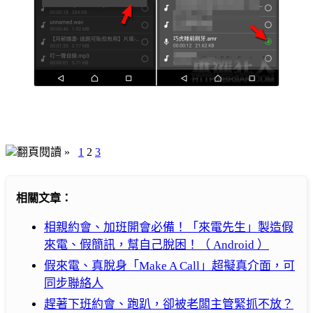
翻頁閱讀 »
1
2
3
相關文章：
相親約會、加班開會必備！「來電先生」製造假
來電、假簡訊，幫自己脫困！（ Android ）
假來電、真脫身「Make A Call」超擬真介面，可
同步聯絡人
趕著下班約會、跑趴，卻被老闆主管緊抓不放？