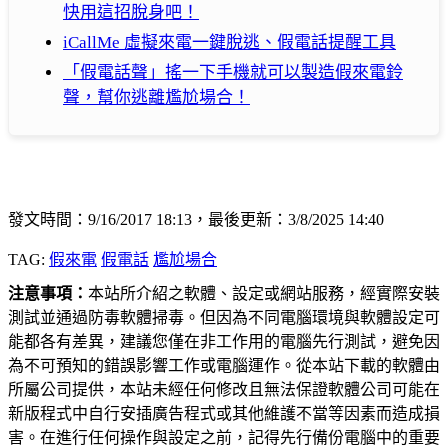
快用這招脫身吧！
iCallMe 虛擬來電一鍵脫逃、假電話提醒工具
「假電話聲」搖一下手機就可以製造假來電鈴
聲，幫你逃離尷尬場合！
發文時間：9/16/2017 18:13，最後更新：3/8/2025 14:40
TAG:
假來電
假電話
尷尬場合
注意事項：
本站所介紹之軟體、設定或網站服務，經實際安裝
測試並通過防毒軟體掃毒。但因為不同電腦環境與軟體設定可
能都各有差異，建議您僅在非工作用的電腦先行測試，避免因
為不可預知的錯誤影響工作或電腦運作。從本站下載的軟體由
所屬公司提供，本站未經任何修改且無法保證軟體公司可能在
新版程式中自行安插廣告程式或其他維護不當等因素而造成損
害。在進行任何操作與設定之前，記得先行備份電腦中的重要