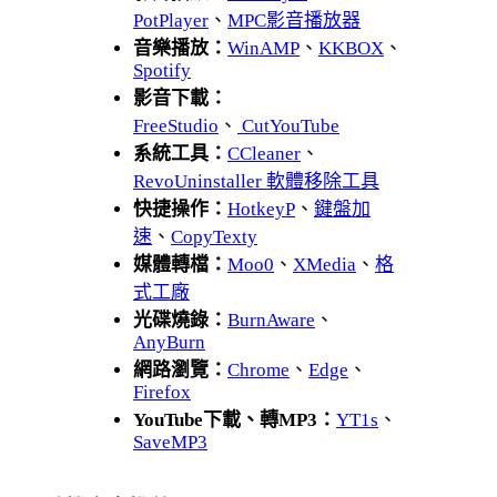
PotPlayer
、
MPC影音播放器
音樂播放：
WinAMP
、
KKBOX
、
Spotify
影音下載：
FreeStudio
、
CutYouTube
系統工具：
CCleaner
、
RevoUninstaller 軟體移除工具
快捷操作：
HotkeyP
、
鍵盤加
速
、
CopyTexty
媒體轉檔：
Moo0
、
XMedia
、
格
式工廠
光碟燒錄：
BurnAware
、
AnyBurn
網路瀏覽：
Chrome
、
Edge
、
Firefox
YouTube下載、轉MP3：
YT1s
、
SaveMP3