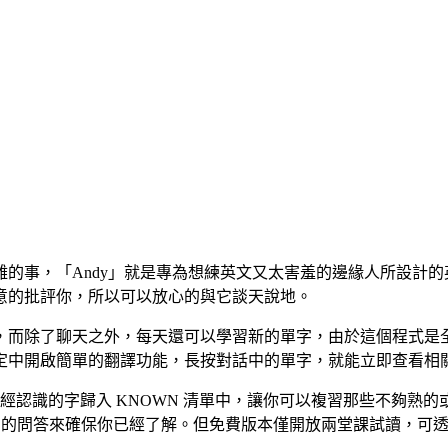
的事，「Andy」就是專為想練英文又太害羞的邊緣人所設計
意的批評你，所以可以放心的與它談天說地。
，而除了聊天之外，每天還可以學習新的單字，由於這個程式是
定中開啟簡單的翻譯功能，長按對話中的單字，就能立即查看相
經認識的字歸入 KNOWN 清單中，讓你可以複習那些不夠熟的或
題目的問答來確保你已經了解。但免費版本僅開放兩堂課試讀，可