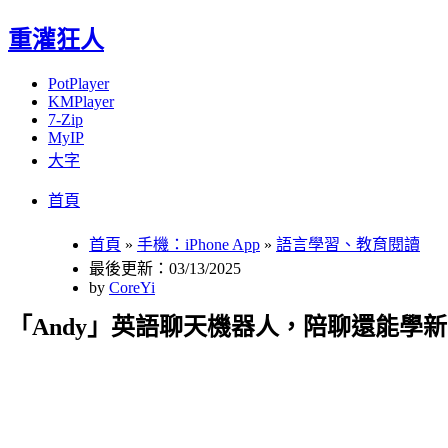
重灌狂人
PotPlayer
KMPlayer
7-Zip
MyIP
大字
Menu
Skip
首頁
to
content
首頁
»
手機：iPhone App
»
語言學習、教育閱讀
最後更新：03/13/2025
by
CoreYi
「Andy」英語聊天機器人，陪聊還能學