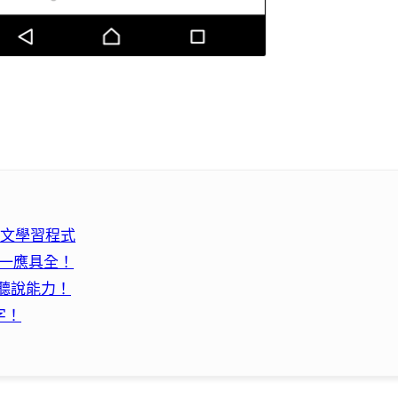
的全英文學習程式
驗一應具全！
文聽說能力！
字！