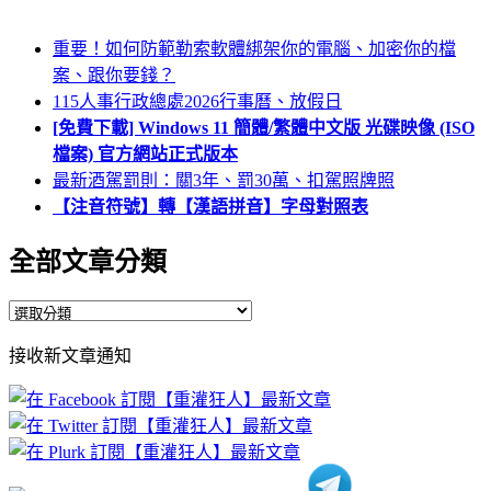
重要！如何防範勒索軟體綁架你的電腦、加密你的檔
案、跟你要錢？
115人事行政總處2026行事曆、放假日
[免費下載] Windows 11 簡體/繁體中文版 光碟映像 (ISO
檔案) 官方網站正式版本
最新酒駕罰則：關3年、罰30萬、扣駕照牌照
【注音符號】轉【漢語拼音】字母對照表
全部文章分類
全
部
接收新文章通知
文
章
分
類