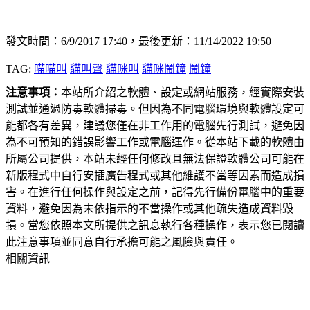
發文時間：6/9/2017 17:40，最後更新：11/14/2022 19:50
TAG:
喵喵叫
貓叫聲
貓咪叫
貓咪鬧鐘
鬧鐘
注意事項：
本站所介紹之軟體、設定或網站服務，經實際安裝
測試並通過防毒軟體掃毒。但因為不同電腦環境與軟體設定可
能都各有差異，建議您僅在非工作用的電腦先行測試，避免因
為不可預知的錯誤影響工作或電腦運作。從本站下載的軟體由
所屬公司提供，本站未經任何修改且無法保證軟體公司可能在
新版程式中自行安插廣告程式或其他維護不當等因素而造成損
害。在進行任何操作與設定之前，記得先行備份電腦中的重要
資料，避免因為未依指示的不當操作或其他疏失造成資料毀
損。當您依照本文所提供之訊息執行各種操作，表示您已閱讀
此注意事項並同意自行承擔可能之風險與責任。
相關資訊