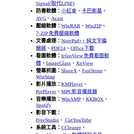
Signal(取代LINE)
防毒軟體：
小紅傘
、
卡巴斯基
、
AVG
、
Avast
壓縮軟體：
WinRAR
、
WinZIP
、
7-ZIP 免費壓縮軟體
文書處理：
NotePad++ 純文字編
輯器
、
PDF24
、
Office下載
看圖軟體：
IrfanView 免費看圖軟
體
、
ImageGlass
、
XnView
螢幕抓圖：
ShareX
、
FastStone
、
WinSnap
影片播放：
KMPlayer
、
PotPlayer
、
MPC影音播放器
音樂播放：
WinAMP
、
KKBOX
、
Spotify
影音下載：
FreeStudio
、
CutYouTube
系統工具：
CCleaner
、