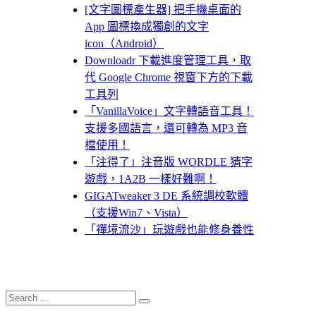
[文字圖標產生器] 把手機桌面的
App 圖標換成獨創的文字
icon（Android）
Downloadr 下載進度管理工具，取
代 Google Chrome 視窗下方的下載
工具列
「VanillaVoice」文字轉語音工具！
支援多國語言，還可轉為 MP3 音
檔使用！
「注得了」注音版 WORDLE 猜字
遊戲，1A2B 一樣好難啊！
GIGATweaker 3 DE 系統調校軟體
（支援Win7、Vista）
「禪境流沙」玩遊戲也能修身養性
Search
Search
for: