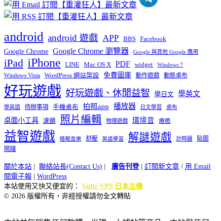
android
android 遊戲
APP
BBS
Facebook
Google Chrome 瀏覽器
Google Chrome
Google 與其他 Google 應用
iPhone
iPad
PDF
widget
LINE
Mac OS X
Windows 7
免費圖庫
Windows Vista
WordPress 網站架設
動作遊戲
動態桌布
好玩遊戲
好玩遊戲、休閒益智
學英文
學日文
播放器
拍照app
待辦事項
手機桌布
學英語
日文學習
桌布
照片編輯
桌面小工具
環境音
濾鏡
療癒
物理遊戲
益智遊戲
解謎遊戲
舒壓
貼圖
計時器
睡眠音樂
英語學習
鬧鐘
關於本站
|
聯絡站長(Contact Us)
|
廣告刊登
|
訂閱新文章
/
用 Email
閱電子報
|
WordPress
本站使用又快又便宜的：
Vultr VPS 日本主機
© 2026 版權所有，非經授權請勿全文轉貼