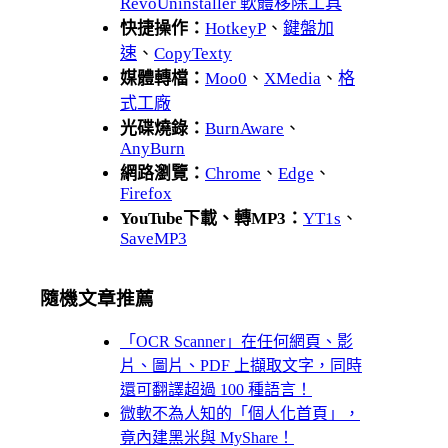
RevoUninstaller 軟體移除工具
快捷操作：
HotkeyP
、
鍵盤加
速
、
CopyTexty
媒體轉檔：
Moo0
、
XMedia
、
格
式工廠
光碟燒錄：
BurnAware
、
AnyBurn
網路瀏覽：
Chrome
、
Edge
、
Firefox
YouTube下載、轉MP3：
YT1s
、
SaveMP3
隨機文章推薦
「OCR Scanner」在任何網頁、影
片、圖片、PDF 上擷取文字，同時
還可翻譯超過 100 種語言！
微軟不為人知的「個人化首頁」，
竟內建黑米與 MyShare！