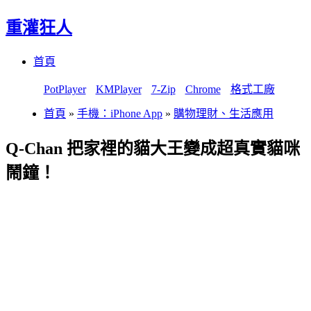
重灌狂人
Menu
Skip
首頁
to
content
PotPlayer
KMPlayer
7-Zip
Chrome
格式工廠
首頁
»
手機：iPhone App
»
購物理財、生活應用
Q-Chan 把家裡的貓大王變成超真實貓咪
鬧鐘！