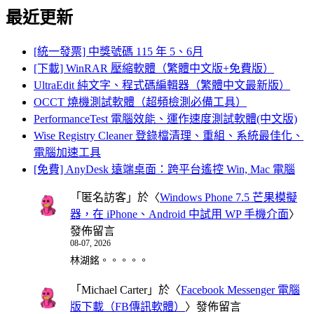
最近更新
[統一發票] 中獎號碼 115 年 5、6月
[下載] WinRAR 壓縮軟體（繁體中文版+免費版）
UltraEdit 純文字、程式碼編輯器（繁體中文最新版）
OCCT 燒機測試軟體（超頻檢測必備工具）
PerformanceTest 電腦效能、運作速度測試軟體(中文版)
Wise Registry Cleaner 登錄檔清理、重組、系統最佳化、
電腦加速工具
[免費] AnyDesk 遠端桌面：跨平台遙控 Win, Mac 電腦
「
匿名訪客
」於〈
Windows Phone 7.5 芒果模擬
器，在 iPhone、Android 中試用 WP 手機介面
〉
發佈留言
08-07, 2026
林湖銘。。。。。
「
Michael Carter
」於〈
Facebook Messenger 電腦
版下載（FB傳訊軟體）
〉發佈留言