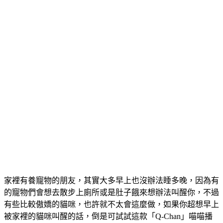
家裡有養寵物的朋友，其實大多早上也沒辦法睡多晚，因為有
的寵物們會想去散步上廁所或是肚子餓來想辦法叫醒你，不過
有些比較傲嬌的貓咪，也許就不太會這麼做，如果你超想早上
被家裡的貓咪叫醒的話，倒是可試試這款「Q-Chan」喵喵播