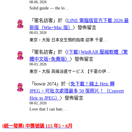
08-06, 2026
Solid guide — the lo…
「
匿名訪客
」於〈
LINE 電腦版官方下載 2026 最
新版（Win+Mac 版）
〉發佈留言
08-03, 2026
東京・大阪 日本女生預約指南 認準 千夏…
「
匿名訪客
」於〈
[下載] WinRAR 壓縮軟體（繁
體中文版+免費版）
〉發佈留言
08-03, 2026
東京・大阪 高級派遣サービス 【千夏の伊…
「
bowie 2674
」於〈
免下載！線上 Heic 轉
JPEG，可批次處理最多 50 張照片！（Convert
Heic to JPEG）
〉發佈留言
08-02, 2026
Love that I can batc…
[統一發票] 中獎號碼 115 年5、6月