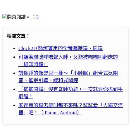
翻頁閱讀 »
1
2
相關文章：
Clock2D 簡潔實用的全螢幕時鐘、鬧鐘
可聽著貓咪呼嚕聲入睡，又能被喵喵叫起床的
「貓咪鬧鐘」
讓你睡的像嬰兒一樣～「小睡眠」組合式氛圍
音、催眠引導、緩和式鬧鐘
「搖搖鬧鐘」沒有貪睡功能，一次就要你搖到手
痠醒！
家裡養的貓怎麼叫都不來嗎？試試看「人貓交流
器」吧！（iPhone, Android）