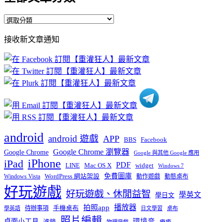
全
部
接收新文章通知
文
章
分
類
android
android 遊戲
APP
BBS
Facebook
Google Chrome 瀏覽器
Google Chrome
Google 與其他 Google 應用
iPhone
iPad
PDF
widget
LINE
Mac OS X
Windows 7
免費圖庫
Windows Vista
WordPress 網站架設
動作遊戲
動態桌布
好玩遊戲
好玩遊戲、休閒益智
學英文
學日文
播放器
拍照app
待辦事項
手機桌布
學英語
日文學習
桌布
照片編輯
桌面小工具
環境音