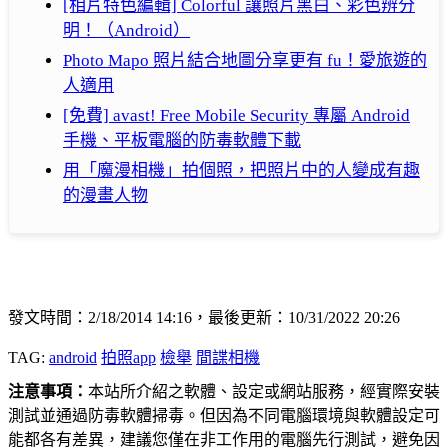
[相片特色編輯] Colorful 讓照片黑白、彩色辨分
明！（Android）
Photo Mapo 照片結合地圖分享更有 fu！愛旅遊的
人適用
[免費] avast! Free Mobile Security 專屬 Android
手機、平板電腦的防毒軟體下載
用「魔漫相機」拍個照，把照片中的人變成有趣
的漫畫人物
發文時間：2/18/2014 14:16，最後更新：10/31/2022 20:26
TAG:
android
拍照app
檢舉
間諜相機
注意事項：
本站所介紹之軟體、設定或網站服務，經實際安裝
測試並通過防毒軟體掃毒。但因為不同電腦環境與軟體設定可
能都各有差異，建議您僅在非工作用的電腦先行測試，避免因