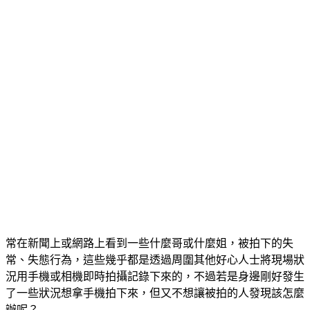
常在新聞上或網路上看到一些什麼哥或什麼姐，被拍下的失
常、失態行為，這些幾乎都是透過周圍其他好心人士將現場狀
況用手機或相機即時拍攝記錄下來的，不過若是身邊剛好發生
了一些狀況想拿手機拍下來，但又不想讓被拍的人發現該怎麼
辦呢？