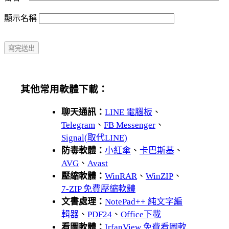
顯示名稱
其他常用軟體下載：
聊天通訊：
LINE 電腦板
、
Telegram
、
FB Messenger
、
Signal(取代LINE)
防毒軟體：
小紅傘
、
卡巴斯基
、
AVG
、
Avast
壓縮軟體：
WinRAR
、
WinZIP
、
7-ZIP 免費壓縮軟體
文書處理：
NotePad++ 純文字編
輯器
、
PDF24
、
Office下載
看圖軟體：
IrfanView 免費看圖軟