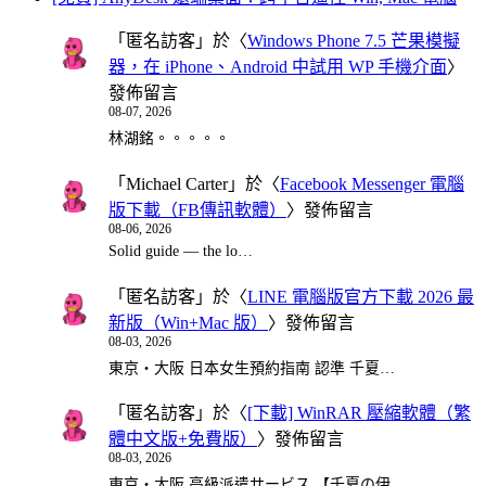
「
匿名訪客
」於〈
Windows Phone 7.5 芒果模擬
器，在 iPhone、Android 中試用 WP 手機介面
〉
發佈留言
08-07, 2026
林湖銘。。。。。
「
Michael Carter
」於〈
Facebook Messenger 電腦
版下載（FB傳訊軟體）
〉發佈留言
08-06, 2026
Solid guide — the lo…
「
匿名訪客
」於〈
LINE 電腦版官方下載 2026 最
新版（Win+Mac 版）
〉發佈留言
08-03, 2026
東京・大阪 日本女生預約指南 認準 千夏…
「
匿名訪客
」於〈
[下載] WinRAR 壓縮軟體（繁
體中文版+免費版）
〉發佈留言
08-03, 2026
東京・大阪 高級派遣サービス 【千夏の伊…