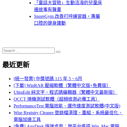
「童話大冒險」生動活潑的兒童床
邊故事有聲書
SnoreGym 改善打呼練習器，專屬
口腔的健身運動
Search
Search
for:
最近更新
[統一發票] 中獎號碼 115 年 5、6月
[下載] WinRAR 壓縮軟體（繁體中文版+免費版）
UltraEdit 純文字、程式碼編輯器（繁體中文最新版）
OCCT 燒機測試軟體（超頻檢測必備工具）
PerformanceTest 電腦效能、運作速度測試軟體(中文版)
Wise Registry Cleaner 登錄檔清理、重組、系統最佳化、
電腦加速工具
[免費] AnyDesk 遠端桌面：跨平台遙控 Win, Mac 電腦