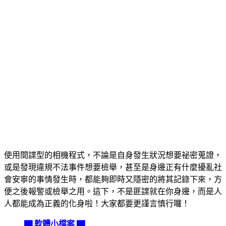
使用間諜型的相機程式，不論是自身發生狀況想要祕密蒐證，
或是發現違規不法事件想要檢舉，甚至是身邊正有什麼擾亂社
會安寧的事情發生時，都能夠即時又隱密的將其記錄下來，方
便之後報警或檢舉之用。這下，不是匪諜就在你身邊，而是人
人都能成為正義的化身啦！大家都要更謹言慎行囉！
▇ 軟體小檔案 ▇