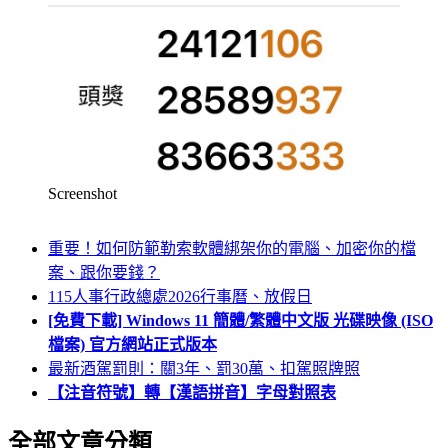
Screenshot
重要！如何防範勒索軟體綁架你的電腦、加密你的檔
案、跟你要錢？
115人事行政總處2026行事曆、放假日
[免費下載] Windows 11 簡體/繁體中文版 光碟映像 (ISO
檔案) 官方網站正式版本
最新酒駕罰則：關3年、罰30萬、扣駕照牌照
【注音符號】轉【漢語拼音】字母對照表
全部文章分類