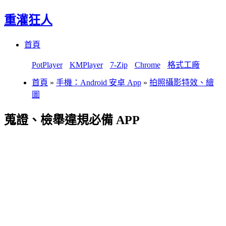
重灌狂人
Menu
Skip
首頁
to
content
PotPlayer
KMPlayer
7-Zip
Chrome
格式工廠
首頁
»
手機：Android 安卓 App
»
拍照攝影特效、繪
圖
蒐證、檢舉違規必備 APP