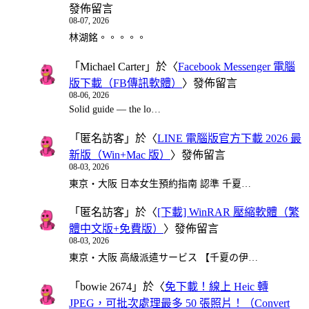
發佈留言
08-07, 2026
林湖銘。。。。。
「
Michael Carter
」於〈
Facebook Messenger 電腦
版下載（FB傳訊軟體）
〉發佈留言
08-06, 2026
Solid guide — the lo…
「
匿名訪客
」於〈
LINE 電腦版官方下載 2026 最
新版（Win+Mac 版）
〉發佈留言
08-03, 2026
東京・大阪 日本女生預約指南 認準 千夏…
「
匿名訪客
」於〈
[下載] WinRAR 壓縮軟體（繁
體中文版+免費版）
〉發佈留言
08-03, 2026
東京・大阪 高級派遣サービス 【千夏の伊…
「
bowie 2674
」於〈
免下載！線上 Heic 轉
JPEG，可批次處理最多 50 張照片！（Convert