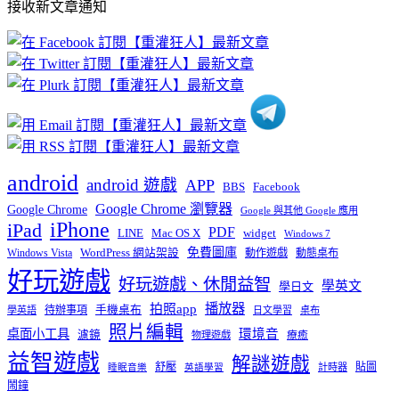
接收新文章通知
文
章
分
類
android
android 遊戲
APP
BBS
Facebook
Google Chrome 瀏覽器
Google Chrome
Google 與其他 Google 應用
iPhone
iPad
PDF
widget
LINE
Mac OS X
Windows 7
免費圖庫
Windows Vista
WordPress 網站架設
動作遊戲
動態桌布
好玩遊戲
好玩遊戲、休閒益智
學英文
學日文
播放器
拍照app
待辦事項
手機桌布
學英語
日文學習
桌布
照片編輯
桌面小工具
環境音
濾鏡
療癒
物理遊戲
益智遊戲
解謎遊戲
舒壓
貼圖
計時器
睡眠音樂
英語學習
鬧鐘