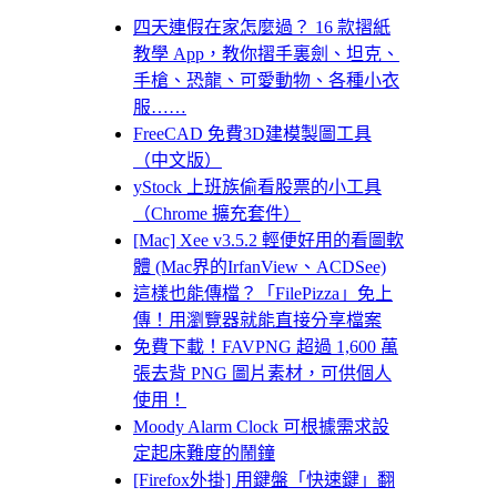
四天連假在家怎麼過？ 16 款摺紙
教學 App，教你摺手裏劍、坦克、
手槍、恐龍、可愛動物、各種小衣
服……
FreeCAD 免費3D建模製圖工具
（中文版）
yStock 上班族偷看股票的小工具
（Chrome 擴充套件）
[Mac] Xee v3.5.2 輕便好用的看圖軟
體 (Mac界的IrfanView、ACDSee)
這樣也能傳檔？「FilePizza」免上
傳！用瀏覽器就能直接分享檔案
免費下載！FAVPNG 超過 1,600 萬
張去背 PNG 圖片素材，可供個人
使用！
Moody Alarm Clock 可根據需求設
定起床難度的鬧鐘
[Firefox外掛] 用鍵盤「快速鍵」翻