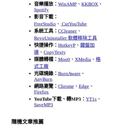
音樂播放：
WinAMP
、
KKBOX
、
Spotify
影音下載：
FreeStudio
、
CutYouTube
系統工具：
CCleaner
、
RevoUninstaller 軟體移除工具
快捷操作：
HotkeyP
、
鍵盤加
速
、
CopyTexty
媒體轉檔：
Moo0
、
XMedia
、
格
式工廠
光碟燒錄：
BurnAware
、
AnyBurn
網路瀏覽：
Chrome
、
Edge
、
Firefox
YouTube下載、轉MP3：
YT1s
、
SaveMP3
隨機文章推薦