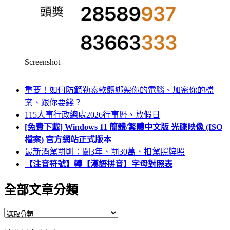
Screenshot
重要！如何防範勒索軟體綁架你的電腦、加密你的檔
案、跟你要錢？
115人事行政總處2026行事曆、放假日
[免費下載] Windows 11 簡體/繁體中文版 光碟映像 (ISO
檔案) 官方網站正式版本
最新酒駕罰則：關3年、罰30萬、扣駕照牌照
【注音符號】轉【漢語拼音】字母對照表
全部文章分類
全
部