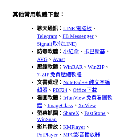
其他常用軟體下載：
聊天通訊：
LINE 電腦板
、
Telegram
、
FB Messenger
、
Signal(取代LINE)
防毒軟體：
小紅傘
、
卡巴斯基
、
AVG
、
Avast
壓縮軟體：
WinRAR
、
WinZIP
、
7-ZIP 免費壓縮軟體
文書處理：
NotePad++ 純文字編
輯器
、
PDF24
、
Office下載
看圖軟體：
IrfanView 免費看圖軟
體
、
ImageGlass
、
XnView
螢幕抓圖：
ShareX
、
FastStone
、
WinSnap
影片播放：
KMPlayer
、
PotPlayer
、
MPC影音播放器