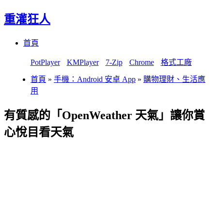
重灌狂人
Menu
Skip
首頁
to
content
PotPlayer
KMPlayer
7-Zip
Chrome
格式工廠
首頁
»
手機：Android 安卓 App
»
購物理財、生活應
用
有質感的「OpenWeather 天氣」讓你賞
心悅目看天氣