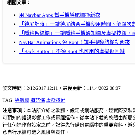
相關文章：
用 Navbar Apps 幫手機導航欄換新衣
「鎖屏計時」一鍵鎖屏結合手機使用時間、解鎖次
「隱藏系統欄」一鍵隱藏手機通知欄及虛擬按鈕，
NavBar Animations 免 Root！讓手機導航欄動起來
「Back Button」不須 Root 也可用的虛擬返回鍵
發文時間：2/12/2017 12:11，最後更新：11/14/2022 08:07
TAG:
導航欄
海苔條
虛擬按鍵
注意事項：
本站所介紹之軟體、設定或網站服務，經實際安裝
可預知的錯誤影響工作或電腦運作。從本站下載的軟體由所屬
行任何操作與設定之前，記得先行備份電腦中的重要資料，避
意自行承擔可能之風險與責任。