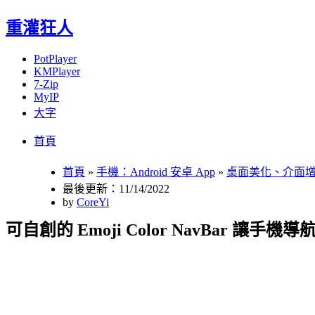
重灌狂人
PotPlayer
KMPlayer
7-Zip
MyIP
大字
Menu
Skip
首頁
to
content
首頁
»
手機：Android 安卓 App
»
桌面美化、介面
最後更新：11/14/2022
by
CoreYi
可自創的 Emoji Color NavBar 讓手