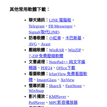
其他常用軟體下載：
聊天通訊：
LINE 電腦板
、
Telegram
、
FB Messenger
、
Signal(取代LINE)
防毒軟體：
小紅傘
、
卡巴斯基
、
AVG
、
Avast
壓縮軟體：
WinRAR
、
WinZIP
、
7-ZIP 免費壓縮軟體
文書處理：
NotePad++ 純文字編
輯器
、
PDF24
、
Office下載
看圖軟體：
IrfanView 免費看圖軟
體
、
ImageGlass
、
XnView
螢幕抓圖：
ShareX
、
FastStone
、
WinSnap
影片播放：
KMPlayer
、
PotPlayer
、
MPC影音播放器