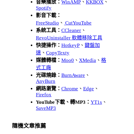
音樂播放：
WinAMP
、
KKBOX
、
Spotify
影音下載：
FreeStudio
、
CutYouTube
系統工具：
CCleaner
、
RevoUninstaller 軟體移除工具
快捷操作：
HotkeyP
、
鍵盤加
速
、
CopyTexty
媒體轉檔：
Moo0
、
XMedia
、
格
式工廠
光碟燒錄：
BurnAware
、
AnyBurn
網路瀏覽：
Chrome
、
Edge
、
Firefox
YouTube下載、轉MP3：
YT1s
、
SaveMP3
隨機文章推薦