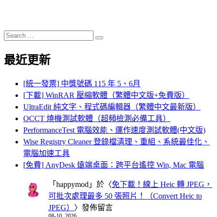
Search
Search
for:
最近更新
[統一發票] 中獎號碼 115 年 5、6月
[下載] WinRAR 壓縮軟體（繁體中文版+免費版）
UltraEdit 純文字、程式碼編輯器（繁體中文最新版）
OCCT 燒機測試軟體（超頻檢測必備工具）
PerformanceTest 電腦效能、運作速度測試軟體(中文版)
Wise Registry Cleaner 登錄檔清理、重組、系統最佳化、
電腦加速工具
[免費] AnyDesk 遠端桌面：跨平台遙控 Win, Mac 電腦
「
happymod
」於〈
免下載！線上 Heic 轉 JPEG，
可批次處理最多 50 張照片！（Convert Heic to
JPEG）
〉發佈留言
08-10, 2026