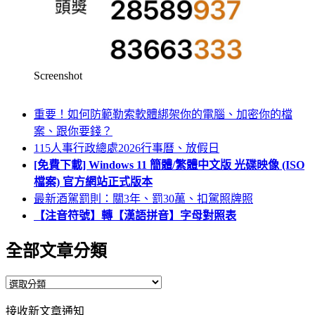
Screenshot
重要！如何防範勒索軟體綁架你的電腦、加密你的檔
案、跟你要錢？
115人事行政總處2026行事曆、放假日
[免費下載] Windows 11 簡體/繁體中文版 光碟映像 (ISO
檔案) 官方網站正式版本
最新酒駕罰則：關3年、罰30萬、扣駕照牌照
【注音符號】轉【漢語拼音】字母對照表
全部文章分類
全
部
接收新文章通知