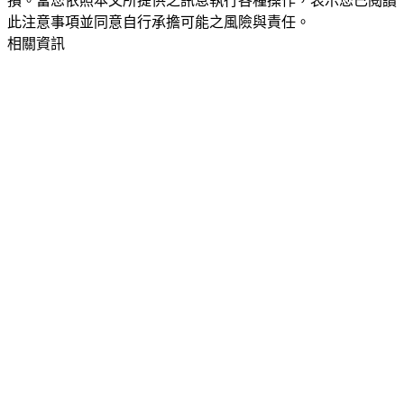
損。當您依照本文所提供之訊息執行各種操作，表示您已閱讀
此注意事項並同意自行承擔可能之風險與責任。
相關資訊