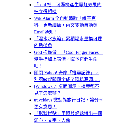
「soul 拍」可隨機產生霓虹效果的
拍立得相機
WikiAlarm 全自動追蹤「維基百
科」更新細節，內文變動自動發
Email通知！
「喝水水族箱」累積喝水量換可愛
的熱帶魚
God 換你做！「Cool Finger Faces」
幫手指加上表情，賦予它們生命
吧！
關閉 Yahoo! 奇摩「搜尋記錄」，
別讓敏感關鍵字成了隱私漏洞…..
[Windows 7] 桌面圖示、檔案都不
見了怎麼辦？
traveldays 微動態旅行日記，讓分享
更有意思！
「形狀拼貼」用照片輕鬆拼出一個
愛心、文字、人像