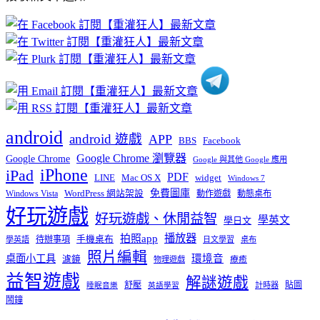
文
章
分
類
android
android 遊戲
APP
BBS
Facebook
Google Chrome 瀏覽器
Google Chrome
Google 與其他 Google 應用
iPhone
iPad
PDF
widget
LINE
Mac OS X
Windows 7
免費圖庫
Windows Vista
WordPress 網站架設
動作遊戲
動態桌布
好玩遊戲
好玩遊戲、休閒益智
學英文
學日文
播放器
拍照app
待辦事項
手機桌布
學英語
日文學習
桌布
照片編輯
桌面小工具
環境音
濾鏡
療癒
物理遊戲
益智遊戲
解謎遊戲
舒壓
貼圖
計時器
睡眠音樂
英語學習
鬧鐘