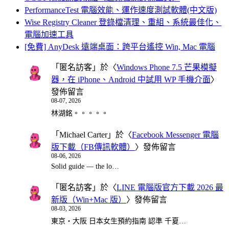
PerformanceTest 電腦效能、運作速度測試軟體(中文版)
Wise Registry Cleaner 登錄檔清理、重組、系統最佳化、
電腦加速工具
[免費] AnyDesk 遠端桌面：跨平台遙控 Win, Mac 電腦
「
匿名訪客
」於〈
Windows Phone 7.5 芒果模擬
器，在 iPhone、Android 中試用 WP 手機介面
〉
發佈留言
08-07, 2026
林湖銘。。。。。
「
Michael Carter
」於〈
Facebook Messenger 電腦
版下載（FB傳訊軟體）
〉發佈留言
08-06, 2026
Solid guide — the lo…
「
匿名訪客
」於〈
LINE 電腦版官方下載 2026 最
新版（Win+Mac 版）
〉發佈留言
08-03, 2026
東京・大阪 日本女生預約指南 認準 千夏…