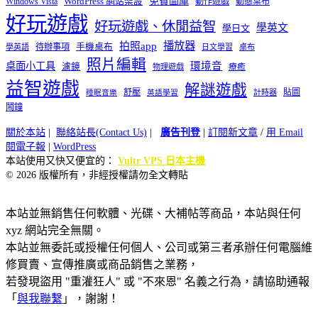
免費圖庫
Windows Vista
WordPress 網站架設
動作遊戲
動態桌布
好玩遊戲
好玩遊戲、休閒益智
學英文
學日文
播放器
拍照app
待辦事項
手機桌布
學英語
日文學習
桌布
照片編輯
桌面小工具
環境音
濾鏡
療癒
物理遊戲
益智遊戲
解謎遊戲
舒壓
貼圖
計時器
睡眠音樂
英語學習
鬧鐘
關於本站
|
聯絡站長(Contact Us)
|
廣告刊登
|
訂閱新文章
/
用 Email
閱電子報
|
WordPress
本站使用又快又便宜的：
Vultr VPS 日本主機
© 2026 版權所有，非經授權請勿全文轉貼
本站並無銷售任何軟體、光碟、大補帖等商品，本站與任何
xyz 網站完全無關。
本站並無委託或授權任何個人、公司或第三者承辦任何電腦維
修買賣、宣傳推廣或商品銷售之業務，
若發現盜用 "重灌狂人" 或 "不來恩" 名義之行為，請協助通報
「
與我聯繫
」，謝謝！