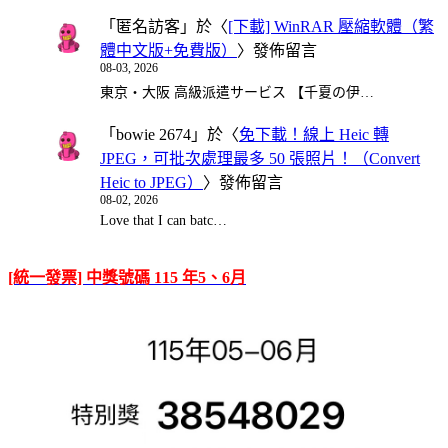
「
匿名訪客
」於〈
[下載] WinRAR 壓縮軟體（繁
體中文版+免費版）
〉發佈留言
08-03, 2026
東京・大阪 高級派遣サービス 【千夏の伊…
「
bowie 2674
」於〈
免下載！線上 Heic 轉
JPEG，可批次處理最多 50 張照片！（Convert
Heic to JPEG）
〉發佈留言
08-02, 2026
Love that I can batc…
[統一發票] 中獎號碼 115 年5、6月