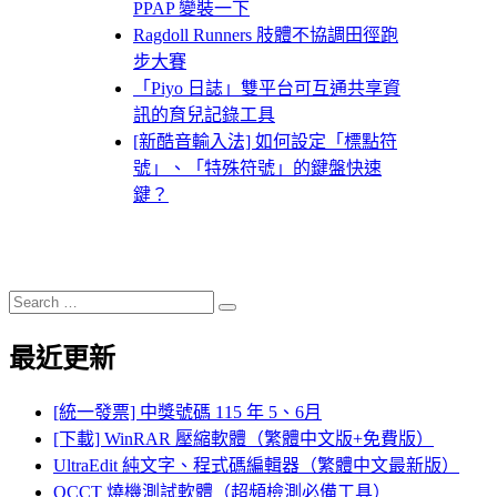
PPAP 變裝一下
Ragdoll Runners 肢體不協調田徑跑
步大賽
「Piyo 日誌」雙平台可互通共享資
訊的育兒記錄工具
[新酷音輸入法] 如何設定「標點符
號」、「特殊符號」的鍵盤快速
鍵？
Search
Search
for:
最近更新
[統一發票] 中獎號碼 115 年 5、6月
[下載] WinRAR 壓縮軟體（繁體中文版+免費版）
UltraEdit 純文字、程式碼編輯器（繁體中文最新版）
OCCT 燒機測試軟體（超頻檢測必備工具）