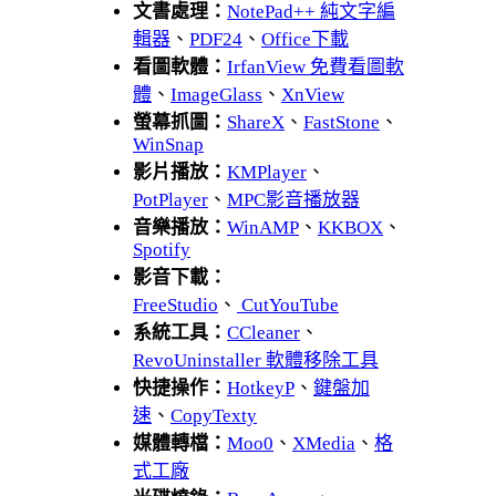
文書處理：
NotePad++ 純文字編
輯器
、
PDF24
、
Office下載
看圖軟體：
IrfanView 免費看圖軟
體
、
ImageGlass
、
XnView
螢幕抓圖：
ShareX
、
FastStone
、
WinSnap
影片播放：
KMPlayer
、
PotPlayer
、
MPC影音播放器
音樂播放：
WinAMP
、
KKBOX
、
Spotify
影音下載：
FreeStudio
、
CutYouTube
系統工具：
CCleaner
、
RevoUninstaller 軟體移除工具
快捷操作：
HotkeyP
、
鍵盤加
速
、
CopyTexty
媒體轉檔：
Moo0
、
XMedia
、
格
式工廠