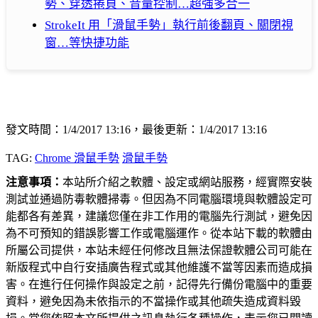
勢、穿透捲頁、音量控制…超強多合一
StrokeIt 用「滑鼠手勢」執行前後翻頁、關閉視
窗…等快捷功能
發文時間：1/4/2017 13:16，最後更新：1/4/2017 13:16
TAG:
Chrome 滑鼠手勢
滑鼠手勢
注意事項：
本站所介紹之軟體、設定或網站服務，經實際安裝
測試並通過防毒軟體掃毒。但因為不同電腦環境與軟體設定可
能都各有差異，建議您僅在非工作用的電腦先行測試，避免因
為不可預知的錯誤影響工作或電腦運作。從本站下載的軟體由
所屬公司提供，本站未經任何修改且無法保證軟體公司可能在
新版程式中自行安插廣告程式或其他維護不當等因素而造成損
害。在進行任何操作與設定之前，記得先行備份電腦中的重要
資料，避免因為未依指示的不當操作或其他疏失造成資料毀