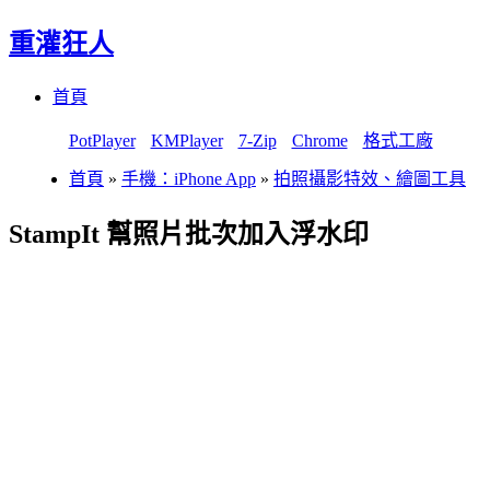
重灌狂人
Menu
Skip
首頁
to
content
PotPlayer
KMPlayer
7-Zip
Chrome
格式工廠
首頁
»
手機：iPhone App
»
拍照攝影特效、繪圖工具
StampIt 幫照片批次加入浮水印