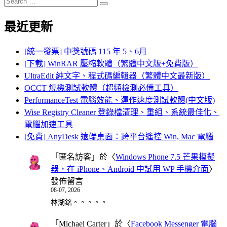
Search
for:
最近更新
[統一發票] 中獎號碼 115 年 5、6月
[下載] WinRAR 壓縮軟體（繁體中文版+免費版）
UltraEdit 純文字、程式碼編輯器（繁體中文最新版）
OCCT 燒機測試軟體（超頻檢測必備工具）
PerformanceTest 電腦效能、運作速度測試軟體(中文版)
Wise Registry Cleaner 登錄檔清理、重組、系統最佳化、
電腦加速工具
[免費] AnyDesk 遠端桌面：跨平台遙控 Win, Mac 電腦
「
匿名訪客
」於〈
Windows Phone 7.5 芒果模擬
器，在 iPhone、Android 中試用 WP 手機介面
〉
發佈留言
08-07, 2026
林湖銘。。。。。
「
Michael Carter
」於〈
Facebook Messenger 電腦