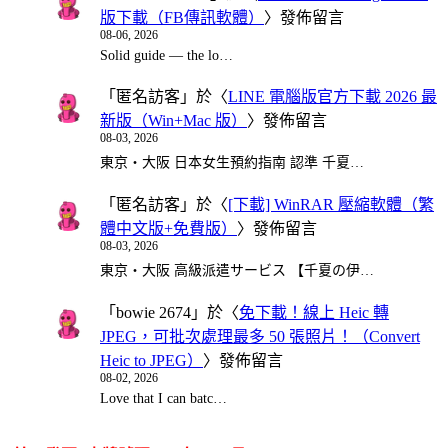
版下載（FB傳訊軟體）
〉發佈留言
08-06, 2026
Solid guide — the lo…
「
匿名訪客
」於〈
LINE 電腦版官方下載 2026 最
新版（Win+Mac 版）
〉發佈留言
08-03, 2026
東京・大阪 日本女生預約指南 認準 千夏…
「
匿名訪客
」於〈
[下載] WinRAR 壓縮軟體（繁
體中文版+免費版）
〉發佈留言
08-03, 2026
東京・大阪 高級派遣サービス 【千夏の伊…
「
bowie 2674
」於〈
免下載！線上 Heic 轉
JPEG，可批次處理最多 50 張照片！（Convert
Heic to JPEG）
〉發佈留言
08-02, 2026
Love that I can batc…