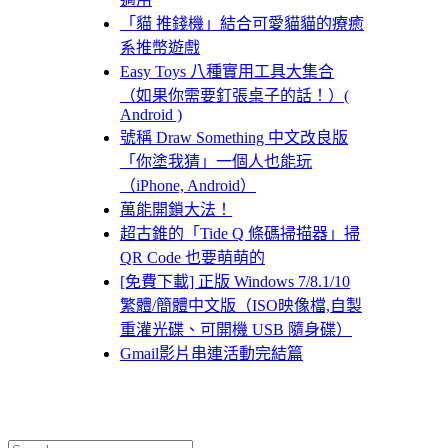
「貓 推錢機」結合可愛貓貓的療癒
系推幣遊戲
Easy Toys 八種實用工具大集合
（如果你需要釘張桌子的話！）(
Android )
號稱 Draw Something 中文改良版
「你塗我猜」一個人也能玩
（iPhone, Android）
萬能開鎖大法！
超古錐的「Tide Q 條碼掃描器」掃
QR Code 也要萌萌的
[免費下載] 正版 Windows 7/8.1/10
繁體/簡體中文版（ISO映像檔,自製
重灌光碟、可開機 USB 隨身碟）
Gmail影片串連活動完結篇
Search