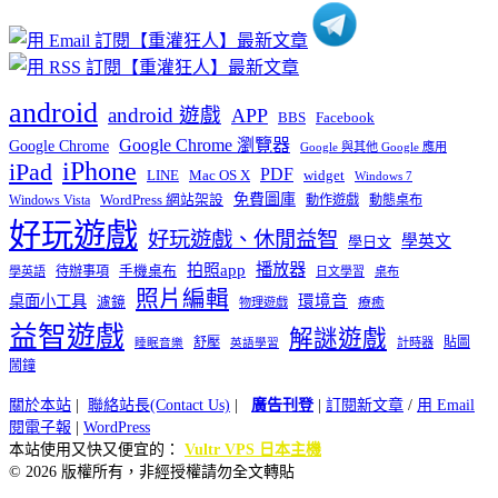
android
android 遊戲
APP
BBS
Facebook
Google Chrome 瀏覽器
Google Chrome
Google 與其他 Google 應用
iPhone
iPad
PDF
widget
LINE
Mac OS X
Windows 7
免費圖庫
Windows Vista
WordPress 網站架設
動作遊戲
動態桌布
好玩遊戲
好玩遊戲、休閒益智
學英文
學日文
播放器
拍照app
待辦事項
手機桌布
學英語
日文學習
桌布
照片編輯
桌面小工具
環境音
濾鏡
療癒
物理遊戲
益智遊戲
解謎遊戲
舒壓
貼圖
計時器
睡眠音樂
英語學習
鬧鐘
關於本站
|
聯絡站長(Contact Us)
|
廣告刊登
|
訂閱新文章
/
用 Email
閱電子報
|
WordPress
本站使用又快又便宜的：
Vultr VPS 日本主機
© 2026 版權所有，非經授權請勿全文轉貼