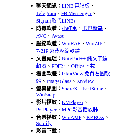
聊天通訊：
LINE 電腦板
、
Telegram
、
FB Messenger
、
Signal(取代LINE)
防毒軟體：
小紅傘
、
卡巴斯基
、
AVG
、
Avast
壓縮軟體：
WinRAR
、
WinZIP
、
7-ZIP 免費壓縮軟體
文書處理：
NotePad++ 純文字編
輯器
、
PDF24
、
Office下載
看圖軟體：
IrfanView 免費看圖軟
體
、
ImageGlass
、
XnView
螢幕抓圖：
ShareX
、
FastStone
、
WinSnap
影片播放：
KMPlayer
、
PotPlayer
、
MPC影音播放器
音樂播放：
WinAMP
、
KKBOX
、
Spotify
影音下載：