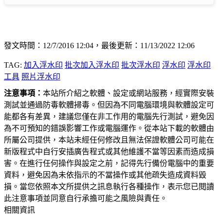
發文時間：12/7/2016 12:04，最後更新：11/13/2022 12:06
TAG:
加入浮水印
批次加入浮水印
批次浮水印
浮水印
浮水印
工具
照片浮水印
注意事項：
本站所介紹之軟體、設定或網站服務，經實際安裝
測試並通過防毒軟體掃毒。但因為不同電腦環境與軟體設定可
能都各有差異，建議您僅在非工作用的電腦先行測試，避免因
為不可預知的錯誤影響工作或電腦運作。從本站下載的軟體由
所屬公司提供，本站未經任何修改且無法保證軟體公司可能在
新版程式中自行安插廣告程式或其他維護不當等因素而造成損
害。在進行任何操作與設定之前，記得先行備份電腦中的重要
資料，避免因為未依指示的不當操作或其他疏失造成資料毀
損。當您依照本文所提供之訊息執行各種操作，表示您已閱讀
此注意事項並同意自行承擔可能之風險與責任。
相關資訊