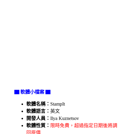
▇ 軟體小檔案 ▇
軟體名稱：
StampIt
軟體語言：
英文
開發人員：
Ilya Kuznetsov
軟體性質：
限時免費，超過指定日期後將調
回原價