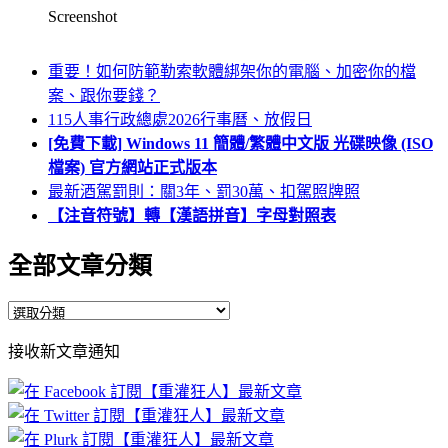
Screenshot
重要！如何防範勒索軟體綁架你的電腦、加密你的檔
案、跟你要錢？
115人事行政總處2026行事曆、放假日
[免費下載] Windows 11 簡體/繁體中文版 光碟映像 (ISO
檔案) 官方網站正式版本
最新酒駕罰則：關3年、罰30萬、扣駕照牌照
【注音符號】轉【漢語拼音】字母對照表
全部文章分類
全
部
接收新文章通知
文
章
分
類