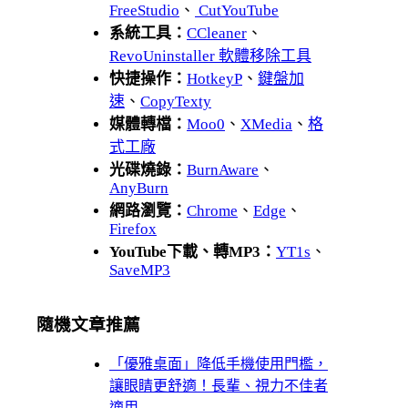
FreeStudio
、
CutYouTube
系統工具：
CCleaner
、
RevoUninstaller 軟體移除工具
快捷操作：
HotkeyP
、
鍵盤加
速
、
CopyTexty
媒體轉檔：
Moo0
、
XMedia
、
格
式工廠
光碟燒錄：
BurnAware
、
AnyBurn
網路瀏覽：
Chrome
、
Edge
、
Firefox
YouTube下載、轉MP3：
YT1s
、
SaveMP3
隨機文章推薦
「優雅桌面」降低手機使用門檻，
讓眼睛更舒適！長輩、視力不佳者
適用