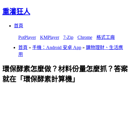
重灌狂人
Menu
Skip
首頁
to
content
PotPlayer
KMPlayer
7-Zip
Chrome
格式工廠
首頁
»
手機：Android 安卓 App
»
購物理財、生活應
用
環保酵素怎麼做？材料份量怎麼抓？答案
就在「環保酵素計算機」