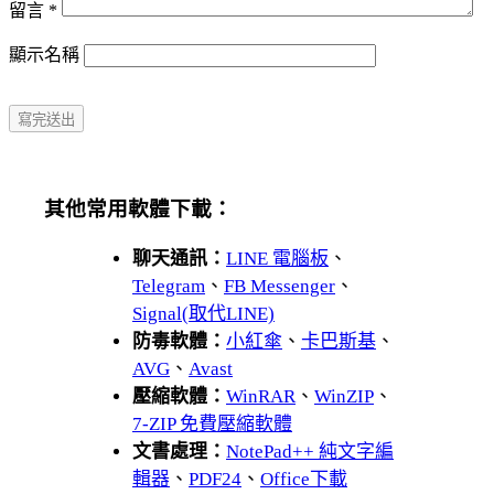
留言
*
顯示名稱
其他常用軟體下載：
聊天通訊：
LINE 電腦板
、
Telegram
、
FB Messenger
、
Signal(取代LINE)
防毒軟體：
小紅傘
、
卡巴斯基
、
AVG
、
Avast
壓縮軟體：
WinRAR
、
WinZIP
、
7-ZIP 免費壓縮軟體
文書處理：
NotePad++ 純文字編
輯器
、
PDF24
、
Office下載