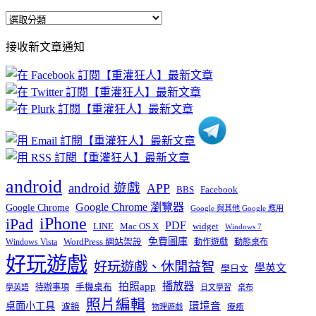
全
部
接收新文章通知
文
章
分
類
android
android 遊戲
APP
BBS
Facebook
Google Chrome 瀏覽器
Google Chrome
Google 與其他 Google 應用
iPhone
iPad
PDF
widget
LINE
Mac OS X
Windows 7
免費圖庫
Windows Vista
WordPress 網站架設
動作遊戲
動態桌布
好玩遊戲
好玩遊戲、休閒益智
學英文
學日文
播放器
拍照app
待辦事項
手機桌布
學英語
日文學習
桌布
照片編輯
桌面小工具
環境音
濾鏡
療癒
物理遊戲