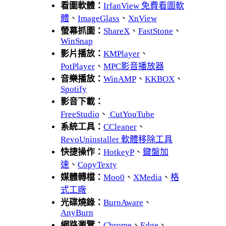
看圖軟體：
IrfanView 免費看圖軟
體
、
ImageGlass
、
XnView
螢幕抓圖：
ShareX
、
FastStone
、
WinSnap
影片播放：
KMPlayer
、
PotPlayer
、
MPC影音播放器
音樂播放：
WinAMP
、
KKBOX
、
Spotify
影音下載：
FreeStudio
、
CutYouTube
系統工具：
CCleaner
、
RevoUninstaller 軟體移除工具
快捷操作：
HotkeyP
、
鍵盤加
速
、
CopyTexty
媒體轉檔：
Moo0
、
XMedia
、
格
式工廠
光碟燒錄：
BurnAware
、
AnyBurn
網路瀏覽：
Chrome
、
Edge
、