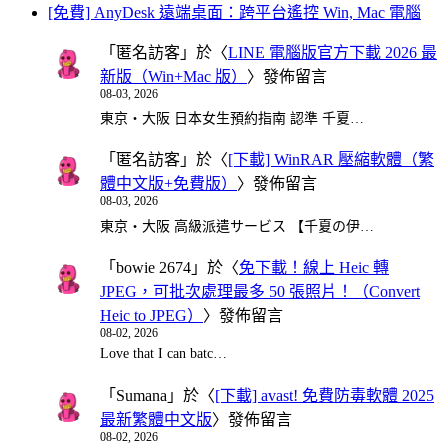
[免費] AnyDesk 遠端桌面：跨平台遙控 Win, Mac 電腦
「
匿名訪客
」於〈
LINE 電腦版官方下載 2026 最
新版（Win+Mac 版）
〉發佈留言
08-03, 2026
東京・大阪 日本女生預約指南 認準 千夏…
「
匿名訪客
」於〈
[下載] WinRAR 壓縮軟體（繁
體中文版+免費版）
〉發佈留言
08-03, 2026
東京・大阪 高級派遣サービス 【千夏の伊…
「
bowie 2674
」於〈
免下載！線上 Heic 轉
JPEG，可批次處理最多 50 張照片！（Convert
Heic to JPEG）
〉發佈留言
08-02, 2026
Love that I can batc…
「
Sumana
」於〈
[下載] avast! 免費防毒軟體 2025
最新繁體中文版
〉發佈留言
08-02, 2026