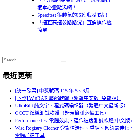
「5 分鐘內結束的遊戲」玩完覺得
根本心靈雞湯啊！
Speedtest 很帥氣的ISP測速網站！
「速查高速公路路況」查詢操作極
簡單
Search
Search
for:
最近更新
[統一發票] 中獎號碼 115 年 5、6月
[下載] WinRAR 壓縮軟體（繁體中文版+免費版）
UltraEdit 純文字、程式碼編輯器（繁體中文最新版）
OCCT 燒機測試軟體（超頻檢測必備工具）
PerformanceTest 電腦效能、運作速度測試軟體(中文版)
Wise Registry Cleaner 登錄檔清理、重組、系統最佳化、
電腦加速工具