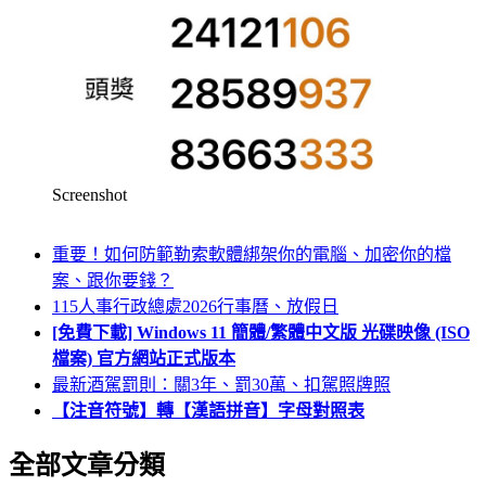
Screenshot
重要！如何防範勒索軟體綁架你的電腦、加密你的檔
案、跟你要錢？
115人事行政總處2026行事曆、放假日
[免費下載] Windows 11 簡體/繁體中文版 光碟映像 (ISO
檔案) 官方網站正式版本
最新酒駕罰則：關3年、罰30萬、扣駕照牌照
【注音符號】轉【漢語拼音】字母對照表
全部文章分類