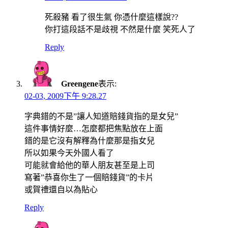
死殺豬 看了很生氣 你憑什麼這樣說??
你打這段話不是歧視 不然是什麼 笑死人了
Reply
Greengene
表示:
02-03, 2009下午 9:28.27
字典錯的不是”讓人知道賠錢貨指的是女兒”
這件事情好麼…怎麼都把焦點放在上面
錯的是它沒有解釋為什麼那是指女兒
所以如果今天外國人看了
可能就會給他的華人朋友甚至是上司
寫著”恭喜你生了一個賠錢貨”的卡片
或賀禮還自以為貼心
Reply