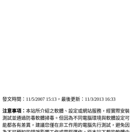
發文時間：11/5/2007 15:13，最後更新：11/3/2013 16:33
注意事項：
本站所介紹之軟體、設定或網站服務，經實際安裝
測試並通過防毒軟體掃毒。但因為不同電腦環境與軟體設定可
能都各有差異，建議您僅在非工作用的電腦先行測試，避免因