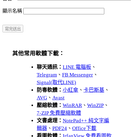
顯示名稱
其他常用軟體下載：
聊天通訊：
LINE 電腦板
、
Telegram
、
FB Messenger
、
Signal(取代LINE)
防毒軟體：
小紅傘
、
卡巴斯基
、
AVG
、
Avast
壓縮軟體：
WinRAR
、
WinZIP
、
7-ZIP 免費壓縮軟體
文書處理：
NotePad++ 純文字編
輯器
、
PDF24
、
Office下載
看圖軟體：
IrfanView 免費看圖軟