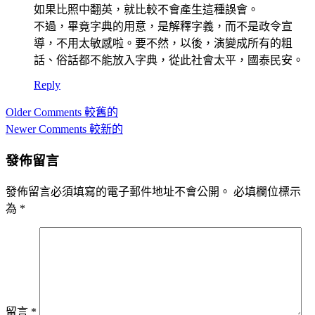
如果比照中翻英，就比較不會產生這種誤會。
不過，畢竟字典的用意，是解釋字義，而不是政令宣
導，不用太敏感啦。要不然，以後，演變成所有的粗
話、俗話都不能放入字典，從此社會太平，國泰民安。
Reply
Comment
Older Comments 較舊的
navigation
Newer Comments 較新的
發佈留言
發佈留言必須填寫的電子郵件地址不會公開。
必填欄位標示
為
*
留言
*