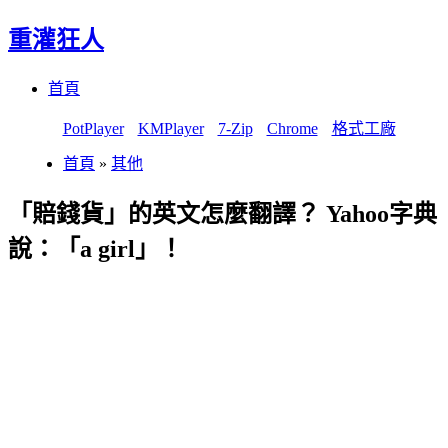
重灌狂人
Menu
Skip
首頁
to
content
PotPlayer
KMPlayer
7-Zip
Chrome
格式工廠
首頁
»
其他
「賠錢貨」的英文怎麼翻譯？ Yahoo字典
說：「a girl」！