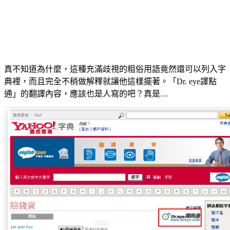
真不知道為什麼，這種充滿歧視的粗俗用語竟然還可以列入字
典裡，而且完全不稍做解釋就讓他這樣擺著。「Dr. eye譯點
通」的翻譯內容，應該也是人寫的吧？真是…