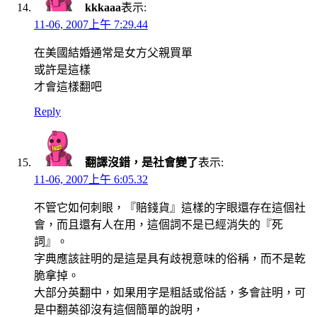
kkkaaa
表示:
11-06, 2007上午 7:29.44
在美國結婚通常是女方父親買單
或許是這樣
才會這樣翻吧
Reply
翻譯沒錯，是社會變了
表示:
11-06, 2007上午 6:05.32
不管它如何刺眼，『賠錢貨』這樣的字眼還存在這個社
會，而且還有人在用，這個詞不是已經消失的『死
詞』。
字典應該註明的是這是具有歧視意味的俗稱，而不是乾
脆拿掉。
大部分英翻中，如果用字是粗話或俗話，多會註明，可
是中翻英卻沒有這個簡單的說明，