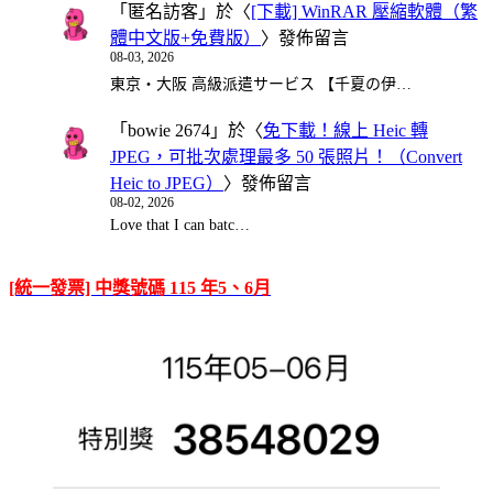
「
匿名訪客
」於〈
[下載] WinRAR 壓縮軟體（繁
體中文版+免費版）
〉發佈留言
08-03, 2026
東京・大阪 高級派遣サービス 【千夏の伊…
「
bowie 2674
」於〈
免下載！線上 Heic 轉
JPEG，可批次處理最多 50 張照片！（Convert
Heic to JPEG）
〉發佈留言
08-02, 2026
Love that I can batc…
[統一發票] 中獎號碼 115 年5、6月