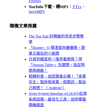
Firefox
YouTube下載、轉MP3：
YT1s
、
SaveMP3
隨機文章推薦
The Tea App 好精緻的泡茶步驟教
學
「Burger」Q 彈漢堡肉疊疊樂，簡
單又瘋狂的小遊戲
分頁列總是有一堆待看網頁？用
「Snooze Tabby」先關閉，指定時
間再開啟！
相親約會、加班開會必備！「來電
先生」製造假來電、假簡訊，幫自
己脫困！（ Android ）
Avira System Speedup v4.16.0小紅傘
系統加速、最佳化工具，加快電腦
開機速度