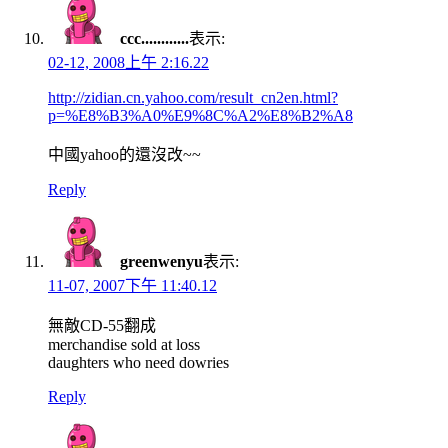
ccc............
表示:
02-12, 2008上午 2:16.22
http://zidian.cn.yahoo.com/result_cn2en.html?
p=%E8%B3%A0%E9%8C%A2%E8%B2%A8
中國yahoo的還沒改~~
Reply
greenwenyu
表示:
11-07, 2007下午 11:40.12
無敵CD-55翻成
merchandise sold at loss
daughters who need dowries
Reply