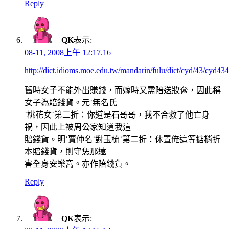
Reply
QK
表示:
08-11, 2008上午 12:17.16
http://dict.idioms.moe.edu.tw/mandarin/fulu/dict/cyd/43/cyd43
舊時女子不能外出賺錢，而嫁時又需陪送妝奩，因此稱
女子為賠錢貨。元˙無名氏
˙桃花女˙第二折：你道是石哥哥，我不合救了他亡身
禍，因此上被周公家知道我這
賠錢貨。明˙賈仲名˙對玉梳˙第二折：休置俺這等掂梢折
本賠錢貨，則守恁那遠
害全身安樂窩。亦作陪錢貨。
Reply
QK
表示: