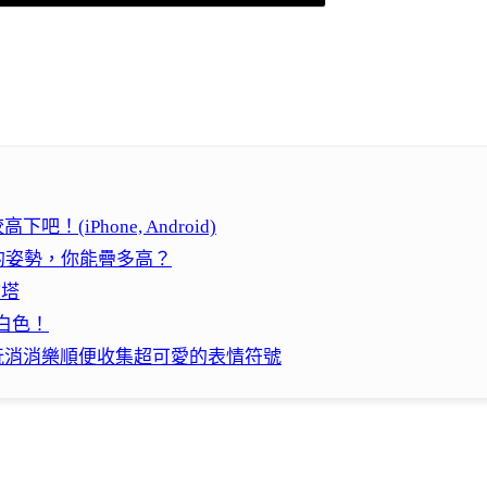
！(iPhone, Android)
學的姿勢，你能疊多高？
物塔
白色！
們！快來玩消消樂順便收集超可愛的表情符號