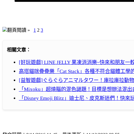
翻頁閱讀 »
1
2
3
相關文章：
[好玩遊戲] LINE JELLY 果凍消消樂~快來和朋友一較高下吧
高塔貓咪疊疊樂「Cat Stack」各種不符合貓體工
[益智遊戲]ぐらぐらアニマルタワー！庫拉庫拉動
「Mixoku」超燒腦的混色謎題！目標是想辦法混出
「Disney Emoji Blitz」迪士尼、皮克斯迷