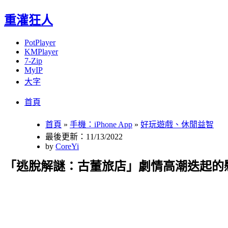
重灌狂人
PotPlayer
KMPlayer
7-Zip
MyIP
大字
Menu
Skip
首頁
to
content
首頁
»
手機：iPhone App
»
好玩遊戲、休閒益智
最後更新：11/13/2022
by
CoreYi
「逃脫解謎：古董旅店」劇情高潮迭起的