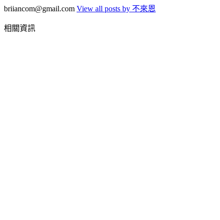
briiancom@gmail.com
View all posts by 不來恩
相關資訊