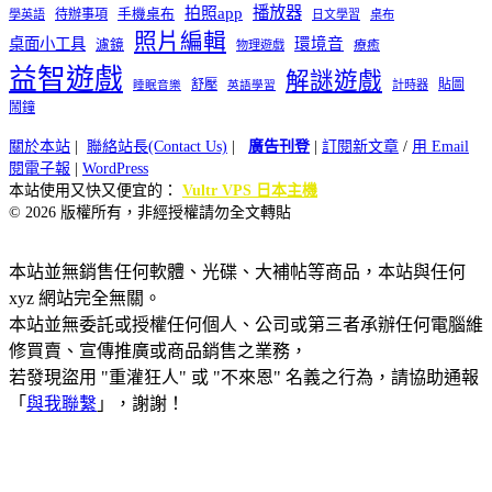
播放器
拍照app
待辦事項
手機桌布
學英語
日文學習
桌布
照片編輯
桌面小工具
環境音
濾鏡
療癒
物理遊戲
益智遊戲
解謎遊戲
舒壓
貼圖
計時器
睡眠音樂
英語學習
鬧鐘
關於本站
|
聯絡站長(Contact Us)
|
廣告刊登
|
訂閱新文章
/
用 Email
閱電子報
|
WordPress
本站使用又快又便宜的：
Vultr VPS 日本主機
© 2026 版權所有，非經授權請勿全文轉貼
本站並無銷售任何軟體、光碟、大補帖等商品，本站與任何
xyz 網站完全無關。
本站並無委託或授權任何個人、公司或第三者承辦任何電腦維
修買賣、宣傳推廣或商品銷售之業務，
若發現盜用 "重灌狂人" 或 "不來恩" 名義之行為，請協助通報
「
與我聯繫
」，謝謝！