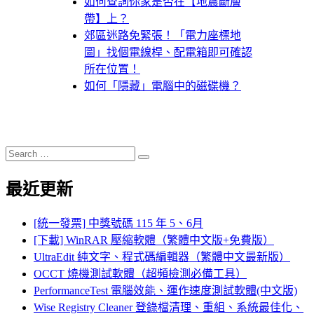
如何查詢你家是否在【地震斷層
帶】上？
郊區迷路免緊張！「電力座標地
圖」找個電線桿、配電箱即可確認
所在位置！
如何「隱藏」電腦中的磁碟機？
Search
Search
for:
最近更新
[統一發票] 中獎號碼 115 年 5、6月
[下載] WinRAR 壓縮軟體（繁體中文版+免費版）
UltraEdit 純文字、程式碼編輯器（繁體中文最新版）
OCCT 燒機測試軟體（超頻檢測必備工具）
PerformanceTest 電腦效能、運作速度測試軟體(中文版)
Wise Registry Cleaner 登錄檔清理、重組、系統最佳化、