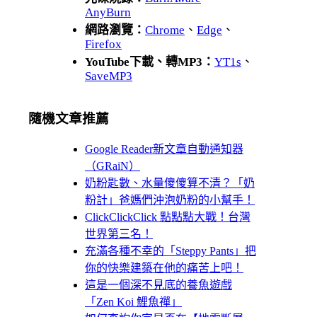
AnyBurn
網路瀏覽：
Chrome
、
Edge
、
Firefox
YouTube下載、轉MP3：
YT1s
、
SaveMP3
隨機文章推薦
Google Reader新文章自動通知器
（GRaiN）
奶粉匙數、水量傻傻算不清？「奶
粉計」爸媽們沖泡奶粉的小幫手！
ClickClickClick 點點點大戰！台灣
世界第三名！
充滿各種不幸的「Steppy Pants」把
你的快樂建築在他的痛苦上吧！
這是一個深不見底的養魚遊戲
「Zen Koi 鯉魚禪」