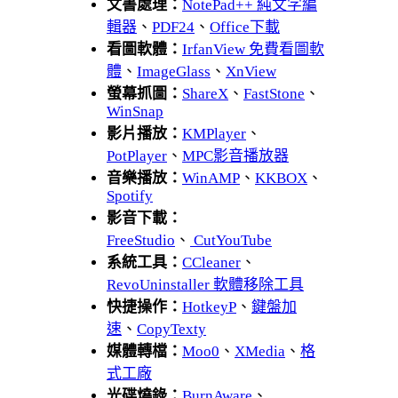
文書處理：
NotePad++ 純文字編
輯器
、
PDF24
、
Office下載
看圖軟體：
IrfanView 免費看圖軟
體
、
ImageGlass
、
XnView
螢幕抓圖：
ShareX
、
FastStone
、
WinSnap
影片播放：
KMPlayer
、
PotPlayer
、
MPC影音播放器
音樂播放：
WinAMP
、
KKBOX
、
Spotify
影音下載：
FreeStudio
、
CutYouTube
系統工具：
CCleaner
、
RevoUninstaller 軟體移除工具
快捷操作：
HotkeyP
、
鍵盤加
速
、
CopyTexty
媒體轉檔：
Moo0
、
XMedia
、
格
式工廠
光碟燒錄：
BurnAware
、