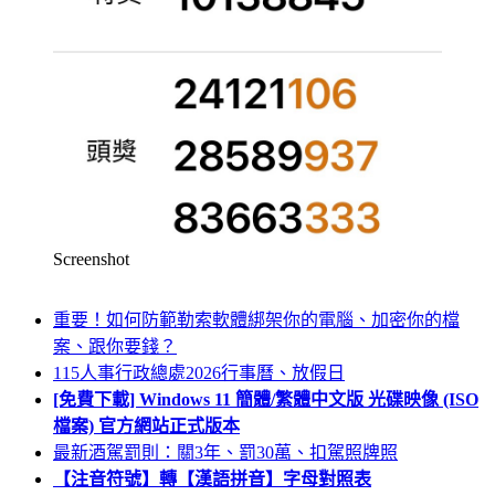
Screenshot
重要！如何防範勒索軟體綁架你的電腦、加密你的檔
案、跟你要錢？
115人事行政總處2026行事曆、放假日
[免費下載] Windows 11 簡體/繁體中文版 光碟映像 (ISO
檔案) 官方網站正式版本
最新酒駕罰則：關3年、罰30萬、扣駕照牌照
【注音符號】轉【漢語拼音】字母對照表