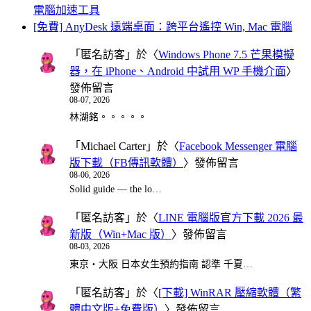
電腦加速工具
[免費] AnyDesk 遠端桌面：跨平台遙控 Win, Mac 電腦
「
匿名訪客
」於〈
Windows Phone 7.5 芒果模擬
器，在 iPhone、Android 中試用 WP 手機介面
〉
發佈留言
08-07, 2026
林湖銘。。。。。
「
Michael Carter
」於〈
Facebook Messenger 電腦
版下載（FB傳訊軟體）
〉發佈留言
08-06, 2026
Solid guide — the lo…
「
匿名訪客
」於〈
LINE 電腦版官方下載 2026 最
新版（Win+Mac 版）
〉發佈留言
08-03, 2026
東京・大阪 日本女生預約指南 認準 千夏…
「
匿名訪客
」於〈
[下載] WinRAR 壓縮軟體（繁
體中文版+免費版）
〉發佈留言