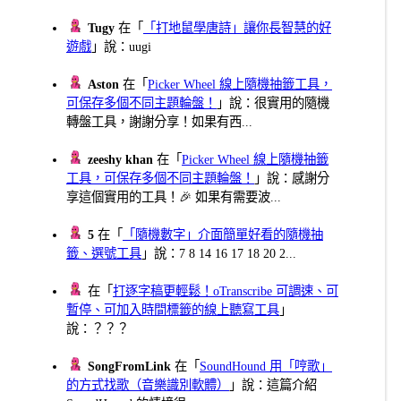
Tugy
在「
「打地鼠學唐詩」讓你長智慧的好
遊戲
」說：uugi
Aston
在「
Picker Wheel 線上隨機抽籤工具，
可保存多個不同主題輪盤！
」說：很實用的隨機
轉盤工具，謝謝分享！如果有西...
zeeshy khan
在「
Picker Wheel 線上隨機抽籤
工具，可保存多個不同主題輪盤！
」說：感謝分
享這個實用的工具！🎉 如果有需要波...
5
在「
「隨機數字」介面簡單好看的隨機抽
籤、選號工具
」說：7 8 14 16 17 18 20 2...
在「
打逐字稿更輕鬆！oTranscribe 可調速、可
暫停、可加入時間標籤的線上聽寫工具
」
說：？？？
SongFromLink
在「
SoundHound 用「哼歌」
的方式找歌（音樂識別軟體）
」說：這篇介紹