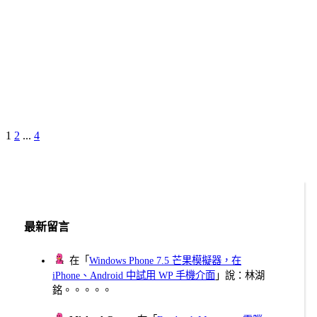
Page
Page
Page
Next
1
2
...
4
文
Page
章
分
頁
最新留言
在「
Windows Phone 7.5 芒果模擬器，在
iPhone、Android 中試用 WP 手機介面
」說：林湖
銘。。。。。