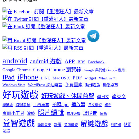
文
章
分
類
android
android 遊戲
APP
BBS
Facebook
Google Chrome 瀏覽器
Google Chrome
Google 與其他 Google 應用
iPhone
iPad
PDF
widget
LINE
Mac OS X
Windows 7
免費圖庫
Windows Vista
WordPress 網站架設
動作遊戲
動態桌布
好玩遊戲
好玩遊戲、休閒益智
學英文
學日文
播放器
拍照app
待辦事項
手機桌布
學英語
日文學習
桌布
照片編輯
桌面小工具
環境音
濾鏡
療癒
物理遊戲
益智遊戲
解謎遊戲
舒壓
貼圖
計時器
睡眠音樂
英語學習
鬧鐘