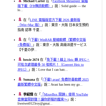
Michael Carter
在「
Facebook Messenger 電腦
版下載（FB傳訊軟體）
」說：Solid guide — the
lo...
在「
LINE 電腦版官方下載 2026 最新版
（Win+Mac 版）
」說：東京・大阪 日本女生預約
指南 認準 千夏...
在「
[下載] WinRAR 壓縮軟體（繁體中文版
+免費版）
」說：東京・大阪 高級派遣サービス
【千夏の伊...
bowie 2674
在「
免下載！線上 Heic 轉 JPEG，
可批次處理最多 50 張照片！（Convert Heic to
JPEG）
」說：Love that I can batc...
Sumana
在「
[下載] avast! 免費防毒軟體 2025
最新繁體中文版
」說：Avast has been my go...
李紹煒
在「
「MixerBox 鬧鐘」使用 YouTube
音樂當鬧鈴聲！讓你舒服的醒來～
」說：
liweiwei0123roy@gmai...