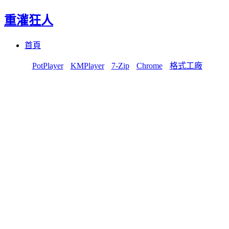
重灌狂人
Menu
Skip
首頁
to
content
PotPlayer
KMPlayer
7-Zip
Chrome
格式工廠