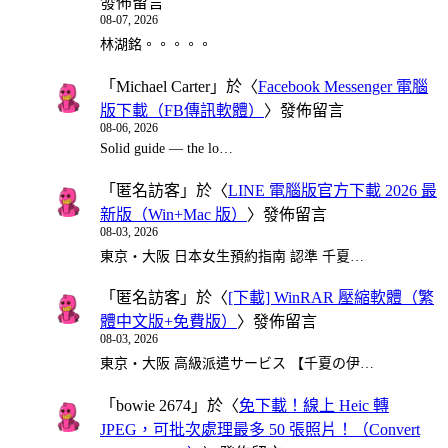
發佈留言
08-07, 2026
林湖銘。。。。。
「
Michael Carter
」於〈
Facebook Messenger 電腦
版下載（FB傳訊軟體）
〉發佈留言
08-06, 2026
Solid guide — the lo…
「
匿名訪客
」於〈
LINE 電腦版官方下載 2026 最
新版（Win+Mac 版）
〉發佈留言
08-03, 2026
東京・大阪 日本女生預約指南 認準 千夏…
「
匿名訪客
」於〈
[下載] WinRAR 壓縮軟體（繁
體中文版+免費版）
〉發佈留言
08-03, 2026
東京・大阪 高級派遣サービス 【千夏の伊…
「
bowie 2674
」於〈
免下載！線上 Heic 轉
JPEG，可批次處理最多 50 張照片！（Convert