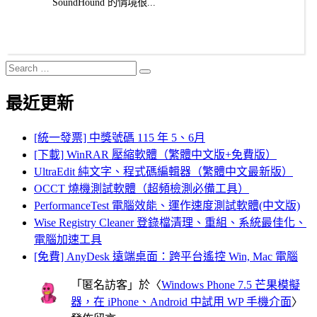
SoundHound 的情境很...
Search
Search
for:
最近更新
[統一發票] 中獎號碼 115 年 5、6月
[下載] WinRAR 壓縮軟體（繁體中文版+免費版）
UltraEdit 純文字、程式碼編輯器（繁體中文最新版）
OCCT 燒機測試軟體（超頻檢測必備工具）
PerformanceTest 電腦效能、運作速度測試軟體(中文版)
Wise Registry Cleaner 登錄檔清理、重組、系統最佳化、
電腦加速工具
[免費] AnyDesk 遠端桌面：跨平台遙控 Win, Mac 電腦
「
匿名訪客
」於〈
Windows Phone 7.5 芒果模擬
器，在 iPhone、Android 中試用 WP 手機介面
〉