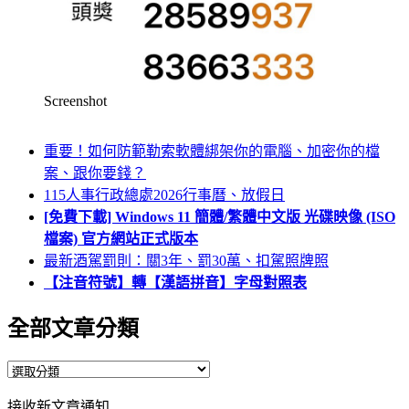
Screenshot
重要！如何防範勒索軟體綁架你的電腦、加密你的檔
案、跟你要錢？
115人事行政總處2026行事曆、放假日
[免費下載] Windows 11 簡體/繁體中文版 光碟映像 (ISO
檔案) 官方網站正式版本
最新酒駕罰則：關3年、罰30萬、扣駕照牌照
【注音符號】轉【漢語拼音】字母對照表
全部文章分類
全
部
接收新文章通知