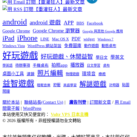
android
android 遊戲
APP
BBS
Facebook
Google Chrome 瀏覽器
Google Chrome
Google 與其他 Google 應用
iPhone
iPad
PDF
widget
LINE
Mac OS X
Windows 7
免費圖庫
Windows Vista
WordPress 網站架設
動作遊戲
動態桌布
好玩遊戲
好玩遊戲、休閒益智
學英文
學日文
播放器
拍照app
待辦事項
手機桌布
學英語
日文學習
桌布
照片編輯
桌面小工具
環境音
濾鏡
療癒
物理遊戲
益智遊戲
解謎遊戲
舒壓
貼圖
計時器
睡眠音樂
英語學習
鬧鐘
關於本站
|
聯絡站長(Contact Us)
|
廣告刊登
|
訂閱新文章
/
用 Email
閱電子報
|
WordPress
本站使用又快又便宜的：
Vultr VPS 日本主機
© 2026 版權所有，非經授權請勿全文轉貼