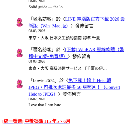
08-06, 2026
Solid guide — the lo…
「
匿名訪客
」於〈
LINE 電腦版官方下載 2026 最
新版（Win+Mac 版）
〉發佈留言
08-03, 2026
東京・大阪 日本女生預約指南 認準 千夏…
「
匿名訪客
」於〈
[下載] WinRAR 壓縮軟體（繁
體中文版+免費版）
〉發佈留言
08-03, 2026
東京・大阪 高級派遣サービス 【千夏の伊…
「
bowie 2674
」於〈
免下載！線上 Heic 轉
JPEG，可批次處理最多 50 張照片！（Convert
Heic to JPEG）
〉發佈留言
08-02, 2026
Love that I can batc…
[統一發票] 中獎號碼 115 年5、6月