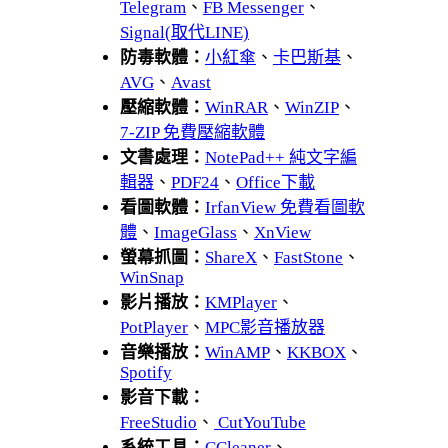
Telegram
、
FB Messenger
、
Signal(取代LINE)
防毒軟體：
小紅傘
、
卡巴斯基
、
AVG
、
Avast
壓縮軟體：
WinRAR
、
WinZIP
、
7-ZIP 免費壓縮軟體
文書處理：
NotePad++ 純文字編
輯器
、
PDF24
、
Office下載
看圖軟體：
IrfanView 免費看圖軟
體
、
ImageGlass
、
XnView
螢幕抓圖：
ShareX
、
FastStone
、
WinSnap
影片播放：
KMPlayer
、
PotPlayer
、
MPC影音播放器
音樂播放：
WinAMP
、
KKBOX
、
Spotify
影音下載：
FreeStudio
、
CutYouTube
系統工具：
CCleaner
、