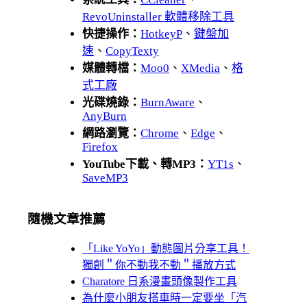
RevoUninstaller 軟體移除工具
快捷操作：
HotkeyP
、
鍵盤加
速
、
CopyTexty
媒體轉檔：
Moo0
、
XMedia
、
格
式工廠
光碟燒錄：
BurnAware
、
AnyBurn
網路瀏覽：
Chrome
、
Edge
、
Firefox
YouTube下載、轉MP3：
YT1s
、
SaveMP3
隨機文章推薦
「Like YoYo」動態圖片分享工具！
獨創＂你不動我不動＂播放方式
Charatore 日系漫畫頭像製作工具
為什麼小朋友搭車時一定要坐「汽