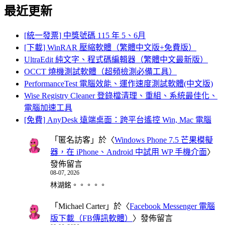
最近更新
[統一發票] 中獎號碼 115 年 5、6月
[下載] WinRAR 壓縮軟體（繁體中文版+免費版）
UltraEdit 純文字、程式碼編輯器（繁體中文最新版）
OCCT 燒機測試軟體（超頻檢測必備工具）
PerformanceTest 電腦效能、運作速度測試軟體(中文版)
Wise Registry Cleaner 登錄檔清理、重組、系統最佳化、
電腦加速工具
[免費] AnyDesk 遠端桌面：跨平台遙控 Win, Mac 電腦
「
匿名訪客
」於〈
Windows Phone 7.5 芒果模擬
器，在 iPhone、Android 中試用 WP 手機介面
〉
發佈留言
08-07, 2026
林湖銘。。。。。
「
Michael Carter
」於〈
Facebook Messenger 電腦
版下載（FB傳訊軟體）
〉發佈留言