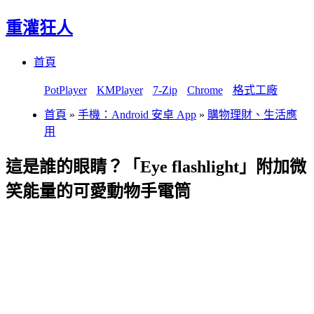
重灌狂人
Menu
Skip
首頁
to
content
PotPlayer
KMPlayer
7-Zip
Chrome
格式工廠
首頁
»
手機：Android 安卓 App
»
購物理財、生活應
用
這是誰的眼睛？「Eye flashlight」附加微
笑能量的可愛動物手電筒