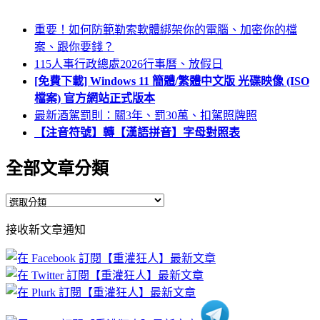
重要！如何防範勒索軟體綁架你的電腦、加密你的檔
案、跟你要錢？
115人事行政總處2026行事曆、放假日
[免費下載] Windows 11 簡體/繁體中文版 光碟映像 (ISO
檔案) 官方網站正式版本
最新酒駕罰則：關3年、罰30萬、扣駕照牌照
【注音符號】轉【漢語拼音】字母對照表
全部文章分類
全
部
接收新文章通知
文
章
分
類