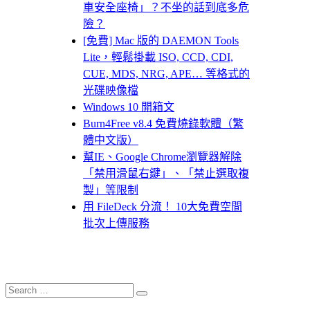
車安全座椅」？不坐的話到底多危
險？
[免費] Mac 版的 DAEMON Tools
Lite，輕鬆掛載 ISO, CCD, CDI,
CUE, MDS, NRG, APE… 等格式的
光碟映像檔
Windows 10 開箱文
Burn4Free v8.4 免費燒錄軟體（繁
體中文版）
幫IE、Google Chrome瀏覽器解除
「禁用滑鼠右鍵」、「禁止選取複
製」等限制
用 FileDeck 分流！ 10大免費空間
批次上傳服務
Search
Search
for: