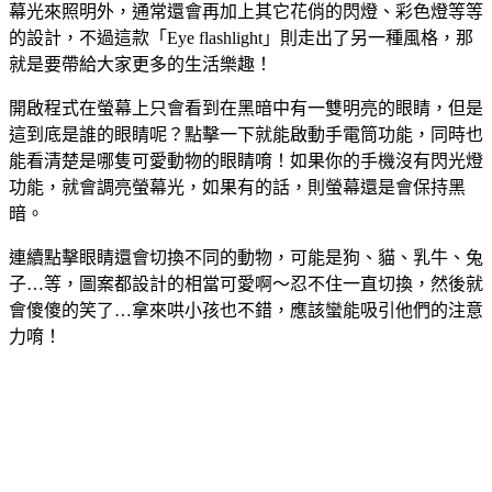
幕光來照明外，通常還會再加上其它花俏的閃燈、彩色燈等等
的設計，不過這款「Eye flashlight」則走出了另一種風格，那
就是要帶給大家更多的生活樂趣！
開啟程式在螢幕上只會看到在黑暗中有一雙明亮的眼睛，但是
這到底是誰的眼睛呢？點擊一下就能啟動手電筒功能，同時也
能看清楚是哪隻可愛動物的眼睛唷！如果你的手機沒有閃光燈
功能，就會調亮螢幕光，如果有的話，則螢幕還是會保持黑
暗。
連續點擊眼睛還會切換不同的動物，可能是狗、貓、乳牛、兔
子…等，圖案都設計的相當可愛啊～忍不住一直切換，然後就
會傻傻的笑了…拿來哄小孩也不錯，應該蠻能吸引他們的注意
力唷！