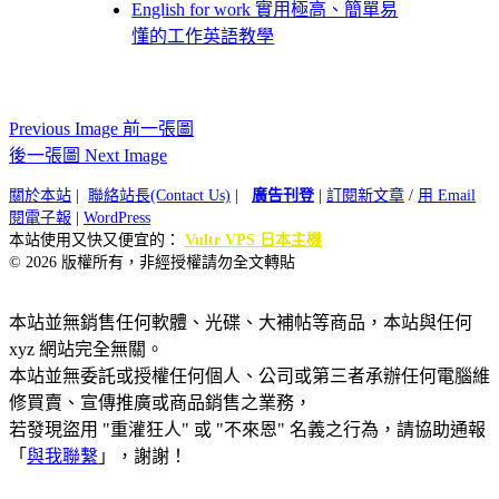
English for work 實用極高、簡單易
懂的工作英語教學
Previous Image 前一張圖
後一張圖 Next Image
關於本站
|
聯絡站長(Contact Us)
|
廣告刊登
|
訂閱新文章
/
用 Email
閱電子報
|
WordPress
本站使用又快又便宜的：
Vultr VPS 日本主機
© 2026 版權所有，非經授權請勿全文轉貼
本站並無銷售任何軟體、光碟、大補帖等商品，本站與任何
xyz 網站完全無關。
本站並無委託或授權任何個人、公司或第三者承辦任何電腦維
修買賣、宣傳推廣或商品銷售之業務，
若發現盜用 "重灌狂人" 或 "不來恩" 名義之行為，請協助通報
「
與我聯繫
」，謝謝！