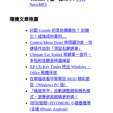
SaveMP3
隨機文章推薦
討厭 Google 的某些爛廣告？ 封鎖
它！或換成你要的….
Context Menu Tuner 將隱藏功能、快
捷操作加到「滑鼠右鍵選單」
Ultimate Ear Trainer 琴鍵單一音符、
多指和弦聽音辨識練習
XP CD-Key Finder 挖出 Windows、
Office 軟體序號
在電腦收看中華電信 MOD 精彩節
目（Windows PC 版）
「暗底亮字」自動調整網頁顏色樣
式，瀏覽網頁眼睛更舒適！
[好玩遊戲] PIYOMORI 小雞疊疊樂
(支援 iPhone, Android)