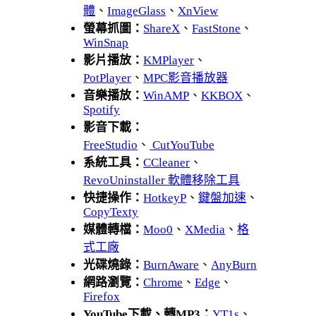
體
、
ImageGlass
、
XnView
螢幕抓圖：
ShareX
、
FastStone
、
WinSnap
影片播放：
KMPlayer
、
PotPlayer
、
MPC影音播放器
音樂播放：
WinAMP
、
KKBOX
、
Spotify
影音下載：
FreeStudio
、
CutYouTube
系統工具：
CCleaner
、
RevoUninstaller 軟體移除工具
快捷操作：
HotkeyP
、
鍵盤加速
、
CopyTexty
媒體轉檔：
Moo0
、
XMedia
、
格
式工廠
光碟燒錄：
BurnAware
、
AnyBurn
網路瀏覽：
Chrome
、
Edge
、
Firefox
YouTube下載、轉MP3：
YT1s
、