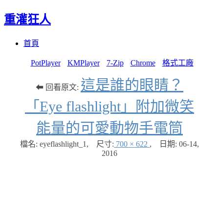
重灌狂人
Menu
Skip
首頁
to
content
PotPlayer
KMPlayer
7-Zip
Chrome
格式工廠
這是誰的眼睛？
⬅ 回看原文:
「Eye flashlight」附加微笑
能量的可愛動物手電筒
檔名: eyeflashlight_1
,
尺寸:
700 × 622
,
日期:
06-14,
2016