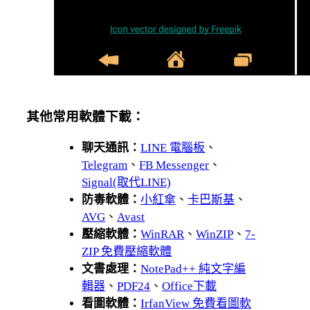
其他常用軟體下載：
聊天通訊：
LINE 電腦板
、
Telegram
、
FB Messenger
、
Signal(取代LINE)
防毒軟體：
小紅傘
、
卡巴斯基
、
AVG
、
Avast
壓縮軟體：
WinRAR
、
WinZIP
、
7-
ZIP 免費壓縮軟體
文書處理：
NotePad++ 純文字編
輯器
、
PDF24
、
Office下載
看圖軟體：
IrfanView 免費看圖軟