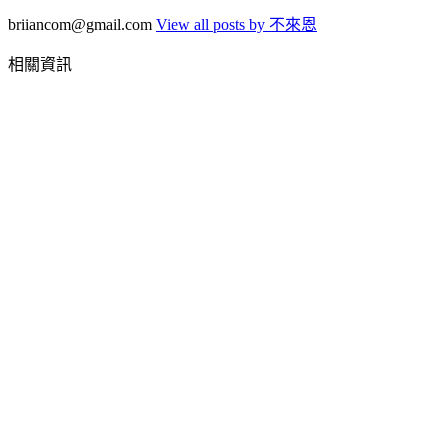
briiancom@gmail.com
View all posts by 不來恩
相關資訊