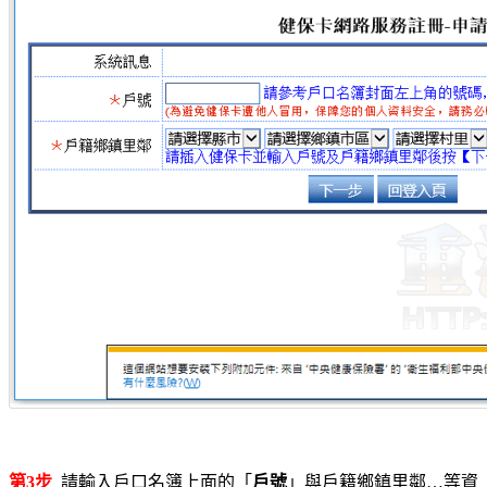
第3步
請輸入戶口名簿上面的「
戶號
」與戶籍鄉鎮里鄰…等資