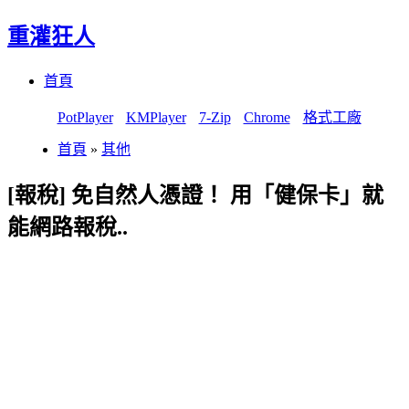
重灌狂人
Menu
Skip
首頁
to
content
PotPlayer
KMPlayer
7-Zip
Chrome
格式工廠
首頁
»
其他
[報稅] 免自然人憑證！ 用「健保卡」就
能網路報稅..