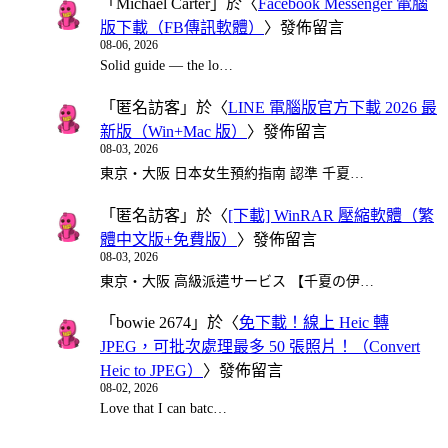
「
Michael Carter
」於〈
Facebook Messenger 電腦
版下載（FB傳訊軟體）
〉發佈留言
08-06, 2026
Solid guide — the lo…
「
匿名訪客
」於〈
LINE 電腦版官方下載 2026 最
新版（Win+Mac 版）
〉發佈留言
08-03, 2026
東京・大阪 日本女生預約指南 認準 千夏…
「
匿名訪客
」於〈
[下載] WinRAR 壓縮軟體（繁
體中文版+免費版）
〉發佈留言
08-03, 2026
東京・大阪 高級派遣サービス 【千夏の伊…
「
bowie 2674
」於〈
免下載！線上 Heic 轉
JPEG，可批次處理最多 50 張照片！（Convert
Heic to JPEG）
〉發佈留言
08-02, 2026
Love that I can batc…