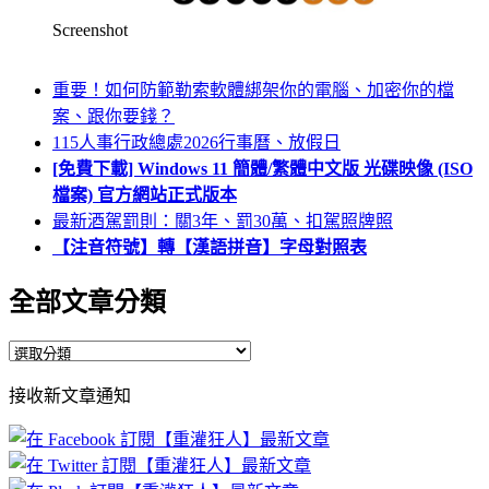
Screenshot
重要！如何防範勒索軟體綁架你的電腦、加密你的檔
案、跟你要錢？
115人事行政總處2026行事曆、放假日
[免費下載] Windows 11 簡體/繁體中文版 光碟映像 (ISO
檔案) 官方網站正式版本
最新酒駕罰則：關3年、罰30萬、扣駕照牌照
【注音符號】轉【漢語拼音】字母對照表
全部文章分類
全
部
接收新文章通知
文
章
分
類