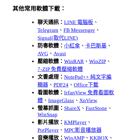
其他常用軟體下載：
聊天通訊：
LINE 電腦板
、
Telegram
、
FB Messenger
、
Signal(取代LINE)
防毒軟體：
小紅傘
、
卡巴斯基
、
AVG
、
Avast
壓縮軟體：
WinRAR
、
WinZIP
、
7-ZIP 免費壓縮軟體
文書處理：
NotePad++ 純文字編
輯器
、
PDF24
、
Office下載
看圖軟體：
IrfanView 免費看圖軟
體
、
ImageGlass
、
XnView
螢幕抓圖：
ShareX
、
FastStone
、
WinSnap
影片播放：
KMPlayer
、
PotPlayer
、
MPC影音播放器
音樂播放：
WinAMP
、
KKBOX
、