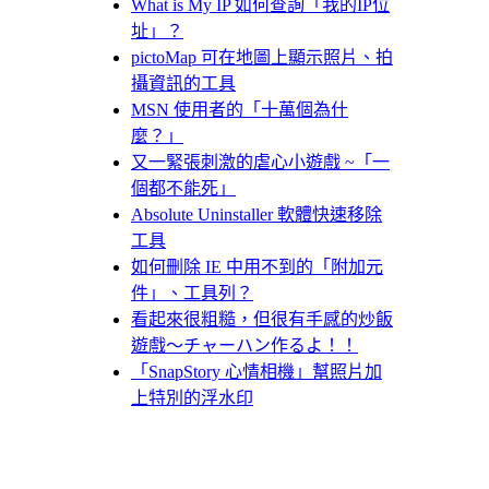
What is My IP 如何查詢「我的IP位
址」？
pictoMap 可在地圖上顯示照片、拍
攝資訊的工具
MSN 使用者的「十萬個為什
麼？」
又一緊張刺激的虐心小遊戲 ~「一
個都不能死」
Absolute Uninstaller 軟體快速移除
工具
如何刪除 IE 中用不到的「附加元
件」、工具列？
看起來很粗糙，但很有手感的炒飯
遊戲～チャーハン作るよ！！
「SnapStory 心情相機」幫照片加
上特別的浮水印