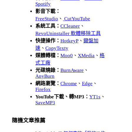
Spotify
影音下載：
FreeStudio
、
CutYouTube
系統工具：
CCleaner
、
RevoUninstaller 軟體移除工具
快捷操作：
HotkeyP
、
鍵盤加
速
、
CopyTexty
媒體轉檔：
Moo0
、
XMedia
、
格
式工廠
光碟燒錄：
BurnAware
、
AnyBurn
網路瀏覽：
Chrome
、
Edge
、
Firefox
YouTube下載、轉MP3：
YT1s
、
SaveMP3
隨機文章推薦