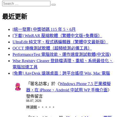
Search
Search
for:
最近更新
[統一發票] 中獎號碼 115 年 5、6月
[下載] WinRAR 壓縮軟體（繁體中文版+免費版）
UltraEdit 純文字、程式碼編輯器（繁體中文最新版）
OCCT 燒機測試軟體（超頻檢測必備工具）
PerformanceTest 電腦效能、運作速度測試軟體(中文版)
Wise Registry Cleaner 登錄檔清理、重組、系統最佳化、
電腦加速工具
[免費] AnyDesk 遠端桌面：跨平台遙控 Win, Mac 電腦
「
匿名訪客
」於〈
Windows Phone 7.5 芒果模擬
器，在 iPhone、Android 中試用 WP 手機介面
〉
發佈留言
08-07, 2026
林湖銘。。。。。