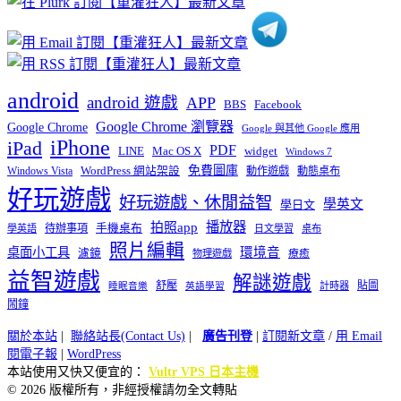
android
android 遊戲
APP
BBS
Facebook
Google Chrome 瀏覽器
Google Chrome
Google 與其他 Google 應用
iPhone
iPad
PDF
widget
LINE
Mac OS X
Windows 7
免費圖庫
Windows Vista
WordPress 網站架設
動作遊戲
動態桌布
好玩遊戲
好玩遊戲、休閒益智
學英文
學日文
播放器
拍照app
待辦事項
手機桌布
學英語
日文學習
桌布
照片編輯
桌面小工具
環境音
濾鏡
療癒
物理遊戲
益智遊戲
解謎遊戲
舒壓
貼圖
計時器
睡眠音樂
英語學習
鬧鐘
關於本站
|
聯絡站長(Contact Us)
|
廣告刊登
|
訂閱新文章
/
用 Email
閱電子報
|
WordPress
本站使用又快又便宜的：
Vultr VPS 日本主機
© 2026 版權所有，非經授權請勿全文轉貼