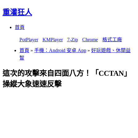
重灌狂人
Menu
Skip
首頁
to
content
PotPlayer
KMPlayer
7-Zip
Chrome
格式工廠
首頁
»
手機：Android 安卓 App
»
好玩遊戲、休閒益
智
這次的攻擊來自四面八方！「CCTAN」
操縱大象速速反擊