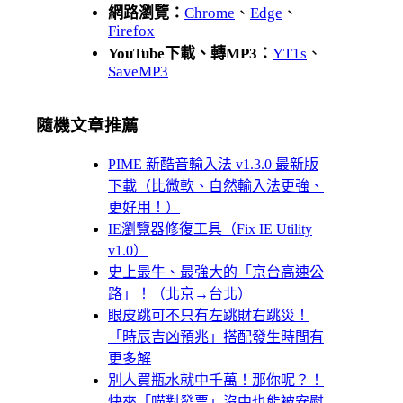
網路瀏覽：
Chrome
、
Edge
、
Firefox
YouTube下載、轉MP3：
YT1s
、
SaveMP3
隨機文章推薦
PIME 新酷音輸入法 v1.3.0 最新版
下載（比微軟、自然輸入法更強、
更好用！）
IE瀏覽器修復工具（Fix IE Utility
v1.0）
史上最牛、最強大的「京台高速公
路」！（北京→台北）
眼皮跳可不只有左跳財右跳災！
「時辰吉凶預兆」搭配發生時間有
更多解
別人買瓶水就中千萬！那你呢？！
快來「喵對發票」沒中也能被安慰