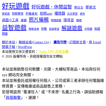
好玩遊戲
好玩遊戲、休閒益智
學英文
學日文
播放器
拍照app
待辦事項
手機桌布
學英語
日文學習
桌布
照片編輯
桌面小工具
環境音
濾鏡
療癒
物理遊戲
益智遊戲
解謎遊戲
舒壓
貼圖
計時器
睡眠音樂
英語學習
鬧鐘
關於本站
|
聯絡站長(Contact Us)
|
廣告刊登
|
訂閱新文章
/
用 Email
閱電子報
|
WordPress
本站使用又快又便宜的：
Vultr VPS 日本主機
© 2026 版權所有，非經授權請勿全文轉貼
本站並無銷售任何軟體、光碟、大補帖等商品，本站與任何
xyz 網站完全無關。
本站並無委託或授權任何個人、公司或第三者承辦任何電腦維
修買賣、宣傳推廣或商品銷售之業務，
若發現盜用 "重灌狂人" 或 "不來恩" 名義之行為，請協助通報
「
與我聯繫
」，謝謝！