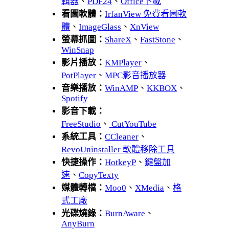
輯器
、
PDF24
、
Office下載
看圖軟體：
IrfanView 免費看圖軟
體
、
ImageGlass
、
XnView
螢幕抓圖：
ShareX
、
FastStone
、
WinSnap
影片播放：
KMPlayer
、
PotPlayer
、
MPC影音播放器
音樂播放：
WinAMP
、
KKBOX
、
Spotify
影音下載：
FreeStudio
、
CutYouTube
系統工具：
CCleaner
、
RevoUninstaller 軟體移除工具
快捷操作：
HotkeyP
、
鍵盤加
速
、
CopyTexty
媒體轉檔：
Moo0
、
XMedia
、
格
式工廠
光碟燒錄：
BurnAware
、
AnyBurn