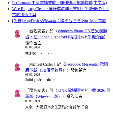
PerformanceTest 電腦效能、運作速度測試軟體(中文版)
Wise Registry Cleaner 登錄檔清理、重組、系統最佳化、
電腦加速工具
[免費] AnyDesk 遠端桌面：跨平台遙控 Win, Mac 電腦
「
匿名訪客
」於〈
Windows Phone 7.5 芒果模擬
器，在 iPhone、Android 中試用 WP 手機介面
〉
發佈留言
08-07, 2026
林湖銘。。。。。
「
Michael Carter
」於〈
Facebook Messenger 電腦
版下載（FB傳訊軟體）
〉發佈留言
08-06, 2026
Solid guide — the lo…
「
匿名訪客
」於〈
LINE 電腦版官方下載 2026 最
新版（Win+Mac 版）
〉發佈留言
08-03, 2026
東京・大阪 日本女生預約指南 認準 千夏…