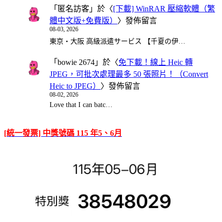
「
匿名訪客
」於〈
[下載] WinRAR 壓縮軟體（繁
體中文版+免費版）
〉發佈留言
08-03, 2026
東京・大阪 高級派遣サービス 【千夏の伊…
「
bowie 2674
」於〈
免下載！線上 Heic 轉
JPEG，可批次處理最多 50 張照片！（Convert
Heic to JPEG）
〉發佈留言
08-02, 2026
Love that I can batc…
[統一發票] 中獎號碼 115 年5、6月