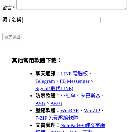
留言
*
顯示名稱
其他常用軟體下載：
聊天通訊：
LINE 電腦板
、
Telegram
、
FB Messenger
、
Signal(取代LINE)
防毒軟體：
小紅傘
、
卡巴斯基
、
AVG
、
Avast
壓縮軟體：
WinRAR
、
WinZIP
、
7-ZIP 免費壓縮軟體
文書處理：
NotePad++ 純文字編