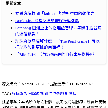
相關文章：
立體方塊拼圖「kubic」考驗對空間的想像力
Dunk Line 考驗反應的畫線投籃遊戲
Perchang 困難重重的物理益智球，考驗手腦並用
的絕佳默契！
珍珠麻婆豆腐算什麼！「The Pearl Game」可以
把珍珠加到更扯的東西裡！
「Bike Life!」難度超級高的自行車平衡遊戲
發文時間：3/22/2016 16:43，最後更新：11/10/2022 07:55
TAG:
好玩遊戲
射擊遊戲
射泡泡遊戲
射磚塊
注意事項：
本站所介紹之軟體、設定或網站服務，經實際安裝
測試並通過防毒軟體掃毒。但因為不同電腦環境與軟體設定可