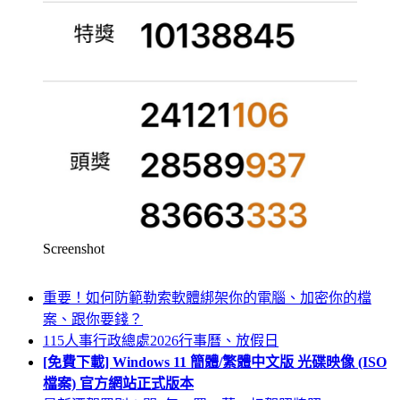
Screenshot
重要！如何防範勒索軟體綁架你的電腦、加密你的檔
案、跟你要錢？
115人事行政總處2026行事曆、放假日
[免費下載] Windows 11 簡體/繁體中文版 光碟映像 (ISO
檔案) 官方網站正式版本