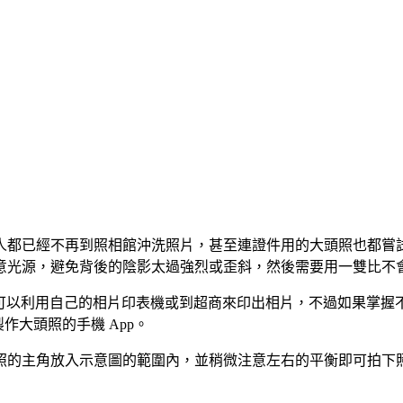
都已經不再到照相館沖洗照片，甚至連證件用的大頭照也都嘗試 
意光源，避免背後的陰影太過強烈或歪斜，然後需要用一雙比不
可以利用自己的相片印表機或到超商來印出相片，不過如果掌握
」專門製作大頭照的手機 App。
照的主角放入示意圖的範圍內，並稍微注意左右的平衡即可拍下