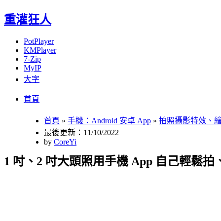
重灌狂人
PotPlayer
KMPlayer
7-Zip
MyIP
大字
Menu
Skip
首頁
to
content
首頁
»
手機：Android 安卓 App
»
拍照攝影特效、
最後更新：11/10/2022
by
CoreYi
1 吋、2 吋大頭照用手機 App 自己輕鬆拍、省錢印～