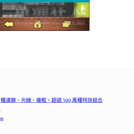
ic 百種濾鏡、光線、邊框，超過 500 萬種特效組合
）
p