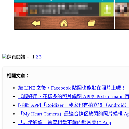
翻頁閱讀 »
1
2
3
相關文章：
繼 LINE 之後，Facebook 貼圖也能貼在照片上囉！
《超好用、花樣多的照片編輯 APP》Pixlr-o-mat
[拍照 APP]「Roidizer」我家也有拍立得（Android
「My Heart Camera」最適合情侶放閃的照片編輯 Ap
「非常影像」質感相當不錯的照片美化 App