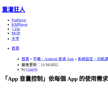
重灌狂人
PotPlayer
KMPlayer
7-Zip
MyIP
大字
Menu
Skip
首頁
to
content
首頁
»
手機：Android 安卓 App
»
系統設定、功能
最後更新：11/10/2022
by
CoreYi
「App 音量控制」依每個 App 的使用