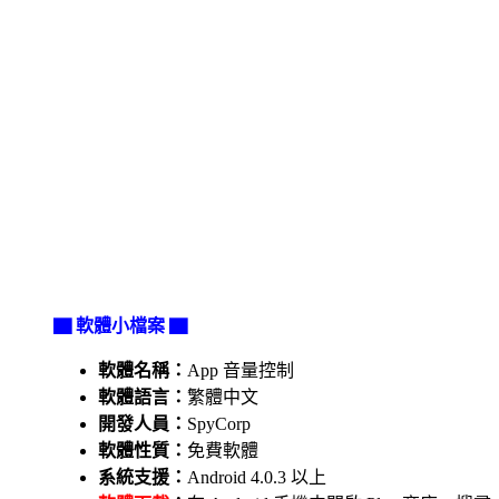
▇ 軟體小檔案 ▇
軟體名稱：
App 音量控制
軟體語言：
繁體中文
開發人員：
SpyCorp
軟體性質：
免費軟體
系統支援：
Android 4.0.3 以上