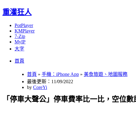
重灌狂人
PotPlayer
KMPlayer
7-Zip
MyIP
大字
Menu
Skip
首頁
to
content
首頁
»
手機：iPhone App
»
美食旅遊、地圖服務
最後更新：11/09/2022
by
CoreYi
「停車大聲公」停車費率比一比，空位數