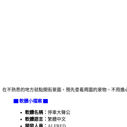
在不熟悉的地方就點開街景圖，預先查看周圍的景物，不用擔
▇ 軟體小檔案 ▇
軟體名稱：
停車大聲公
軟體語言：
繁體中文
開發人員：
ALFRED