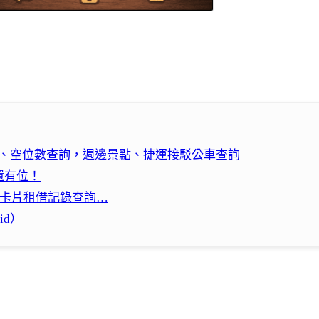
車輛、空位數查詢，週邊景點、捷運接駁公車查詢
還有位！
輛、卡片租借記錄查詢…
id）