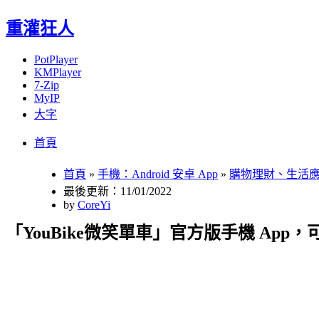
重灌狂人
PotPlayer
KMPlayer
7-Zip
MyIP
大字
Menu
Skip
首頁
to
content
首頁
»
手機：Android 安卓 App
»
購物理財、生活
最後更新：11/01/2022
by
CoreYi
「YouBike微笑單車」官方版手機 Ap