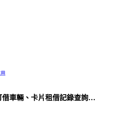
應用
p，可借車輛、卡片租借記錄查詢…