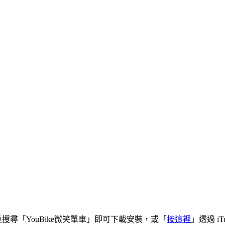
tore 並搜尋「YouBike微笑單車」即可下載安裝，或「
按這裡
」透過 iT