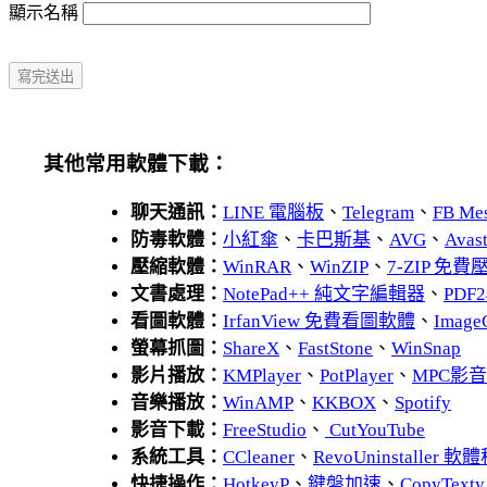
顯示名稱
其他常用軟體下載：
聊天通訊：
LINE 電腦板
、
Telegram
、
FB Me
防毒軟體：
小紅傘
、
卡巴斯基
、
AVG
、
Avas
壓縮軟體：
WinRAR
、
WinZIP
、
7-ZIP 免
文書處理：
NotePad++ 純文字編輯器
、
PDF2
看圖軟體：
IrfanView 免費看圖軟體
、
Image
螢幕抓圖：
ShareX
、
FastStone
、
WinSnap
影片播放：
KMPlayer
、
PotPlayer
、
MPC影
音樂播放：
WinAMP
、
KKBOX
、
Spotify
影音下載：
FreeStudio
、
CutYouTube
系統工具：
CCleaner
、
RevoUninstaller
快捷操作：
HotkeyP
、
鍵盤加速
、
CopyTexty