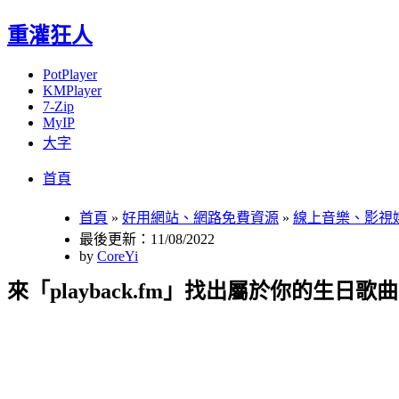
重灌狂人
PotPlayer
KMPlayer
7-Zip
MyIP
大字
Menu
Skip
首頁
to
content
首頁
»
好用網站、網路免費資源
»
線上音樂、影視
最後更新：11/08/2022
by
CoreYi
來「playback.fm」找出屬於你的生日歌曲