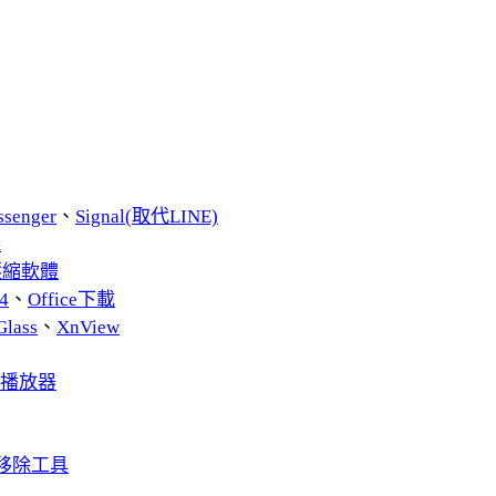
ssenger
、
Signal(取代LINE)
t
費壓縮軟體
4
、
Office下載
Glass
、
XnView
音播放器
 軟體移除工具