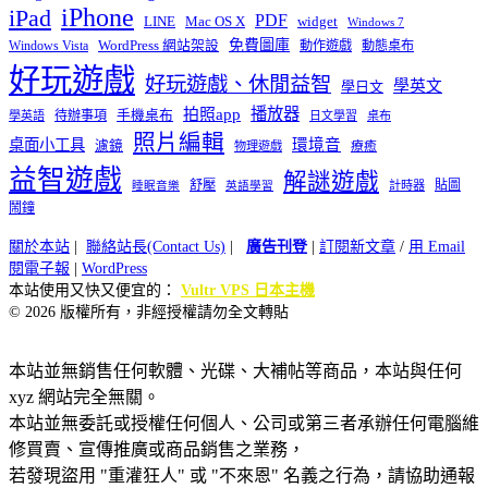
iPhone
iPad
PDF
widget
LINE
Mac OS X
Windows 7
免費圖庫
Windows Vista
WordPress 網站架設
動作遊戲
動態桌布
好玩遊戲
好玩遊戲、休閒益智
學英文
學日文
播放器
拍照app
待辦事項
手機桌布
學英語
日文學習
桌布
照片編輯
桌面小工具
環境音
濾鏡
療癒
物理遊戲
益智遊戲
解謎遊戲
舒壓
貼圖
計時器
睡眠音樂
英語學習
鬧鐘
關於本站
|
聯絡站長(Contact Us)
|
廣告刊登
|
訂閱新文章
/
用 Email
閱電子報
|
WordPress
本站使用又快又便宜的：
Vultr VPS 日本主機
© 2026 版權所有，非經授權請勿全文轉貼
本站並無銷售任何軟體、光碟、大補帖等商品，本站與任何
xyz 網站完全無關。
本站並無委託或授權任何個人、公司或第三者承辦任何電腦維
修買賣、宣傳推廣或商品銷售之業務，
若發現盜用 "重灌狂人" 或 "不來恩" 名義之行為，請協助通報