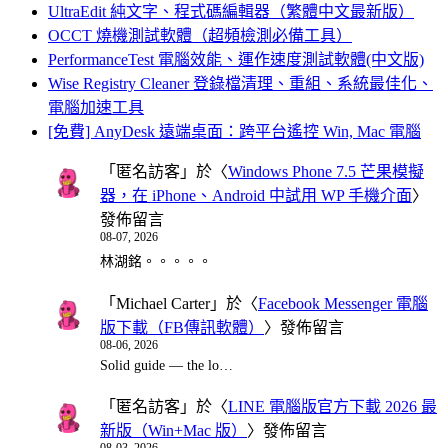
UltraEdit 純文字、程式碼編輯器（繁體中文最新版）
OCCT 燒機測試軟體（超頻檢測必備工具）
PerformanceTest 電腦效能、運作速度測試軟體(中文版)
Wise Registry Cleaner 登錄檔清理、重組、系統最佳化、
電腦加速工具
[免費] AnyDesk 遠端桌面：跨平台遙控 Win, Mac 電腦
「
匿名訪客
」於〈
Windows Phone 7.5 芒果模擬
器，在 iPhone、Android 中試用 WP 手機介面
〉
發佈留言
08-07, 2026
林湖銘。。。。。
「
Michael Carter
」於〈
Facebook Messenger 電腦
版下載（FB傳訊軟體）
〉發佈留言
08-06, 2026
Solid guide — the lo…
「
匿名訪客
」於〈
LINE 電腦版官方下載 2026 最
新版（Win+Mac 版）
〉發佈留言