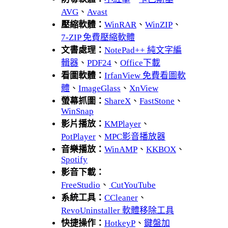
AVG
、
Avast
壓縮軟體：
WinRAR
、
WinZIP
、
7-ZIP 免費壓縮軟體
文書處理：
NotePad++ 純文字編
輯器
、
PDF24
、
Office下載
看圖軟體：
IrfanView 免費看圖軟
體
、
ImageGlass
、
XnView
螢幕抓圖：
ShareX
、
FastStone
、
WinSnap
影片播放：
KMPlayer
、
PotPlayer
、
MPC影音播放器
音樂播放：
WinAMP
、
KKBOX
、
Spotify
影音下載：
FreeStudio
、
CutYouTube
系統工具：
CCleaner
、
RevoUninstaller 軟體移除工具
快捷操作：
HotkeyP
、
鍵盤加