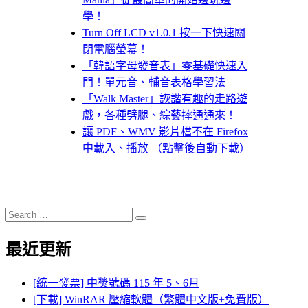
學！
Turn Off LCD v1.0.1 按一下快速關
閉電腦螢幕！
「韓語字母發音表」零基礎快速入
門！單元音、輔音表格學習法
「Walk Master」詼諧有趣的走路遊
戲，各種劈腿、綜藝摔通通來！
讓 PDF、WMV 影片檔不在 Firefox
中載入、播放 （點擊後自動下載）
Search
Search
for:
最近更新
[統一發票] 中獎號碼 115 年 5、6月
[下載] WinRAR 壓縮軟體（繁體中文版+免費版）