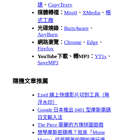
速
、
CopyTexty
媒體轉檔：
Moo0
、
XMedia
、
格
式工廠
光碟燒錄：
BurnAware
、
AnyBurn
網路瀏覽：
Chrome
、
Edge
、
Firefox
YouTube下載、轉MP3：
YT1s
、
SaveMP3
隨機文章推薦
Ezgif 線上快速影片切割工具（無
浮水印）
Google 日本推出 0401 型摩斯電碼
日文輸入法
The Piece 華麗的方塊拼圖遊戲
想學摩斯密碼嗎？就來「Morse
Mania」從最簡單的開始邊玩邊