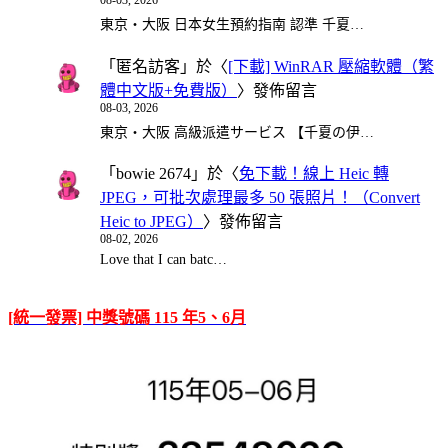
08-03, 2026
東京・大阪 日本女生預約指南 認準 千夏…
「
匿名訪客
」於〈
[下載] WinRAR 壓縮軟體（繁
體中文版+免費版）
〉發佈留言
08-03, 2026
東京・大阪 高級派遣サービス 【千夏の伊…
「
bowie 2674
」於〈
免下載！線上 Heic 轉
JPEG，可批次處理最多 50 張照片！（Convert
Heic to JPEG）
〉發佈留言
08-02, 2026
Love that I can batc…
[統一發票] 中獎號碼 115 年5、6月