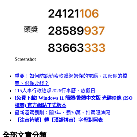
Screenshot
重要！如何防範勒索軟體綁架你的電腦、加密你的檔
案、跟你要錢？
115人事行政總處2026行事曆、放假日
[免費下載] Windows 11 簡體/繁體中文版 光碟映像 (ISO
檔案) 官方網站正式版本
最新酒駕罰則：關3年、罰30萬、扣駕照牌照
【注音符號】轉【漢語拼音】字母對照表
全部文章分類