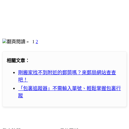
翻頁閱讀 »
1
2
相關文章：
剛搬家找不到附近的郵筒嗎？來郵局網站查查
吧！
「包裏追蹤器」不需輸入單號、輕鬆掌握包裏行
蹤