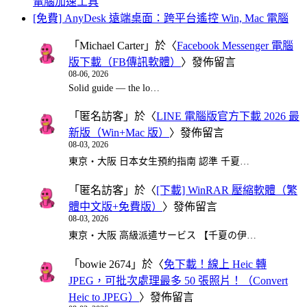
電腦加速工具
[免費] AnyDesk 遠端桌面：跨平台遙控 Win, Mac 電腦
「
Michael Carter
」於〈
Facebook Messenger 電腦
版下載（FB傳訊軟體）
〉發佈留言
08-06, 2026
Solid guide — the lo…
「
匿名訪客
」於〈
LINE 電腦版官方下載 2026 最
新版（Win+Mac 版）
〉發佈留言
08-03, 2026
東京・大阪 日本女生預約指南 認準 千夏…
「
匿名訪客
」於〈
[下載] WinRAR 壓縮軟體（繁
體中文版+免費版）
〉發佈留言
08-03, 2026
東京・大阪 高級派遣サービス 【千夏の伊…
「
bowie 2674
」於〈
免下載！線上 Heic 轉
JPEG，可批次處理最多 50 張照片！（Convert
Heic to JPEG）
〉發佈留言