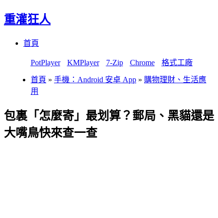
重灌狂人
Menu
Skip
首頁
to
content
PotPlayer
KMPlayer
7-Zip
Chrome
格式工廠
首頁
»
手機：Android 安卓 App
»
購物理財、生活應
用
包裏「怎麼寄」最划算？郵局、黑貓還是
大嘴鳥快來查一查