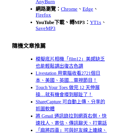
AnyBurn
網路瀏覽：
Chrome
、
Edge
、
Firefox
YouTube下載、轉MP3：
YT1s
、
SaveMP3
隨機文章推薦
模擬底片相機「film12」美感缺乏
也能輕鬆調出復古色調
Livestation 用電腦收看2721個日
本、美國、英國…電視節目！
Touch Your Toes 做完 12 天伸展
操…就有機會摸到腳趾了！
ShareCapture 可自動上傳、分享的
抓圖軟體
將 Gmail 通訊錄拉到網頁右側，快
速找人、寄信、傳訊聊天、打電話
「麻將四喜」可與好友線上連線、