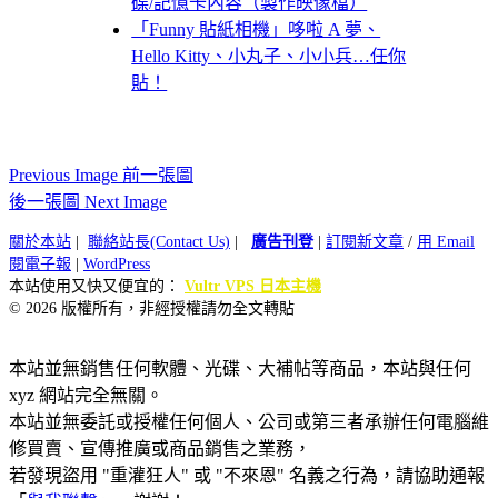
碟/記憶卡內容（製作映像檔）
「Funny 貼紙相機」哆啦 A 夢、
Hello Kitty、小丸子、小小兵…任你
貼！
Previous Image 前一張圖
後一張圖 Next Image
關於本站
|
聯絡站長(Contact Us)
|
廣告刊登
|
訂閱新文章
/
用 Email
閱電子報
|
WordPress
本站使用又快又便宜的：
Vultr VPS 日本主機
© 2026 版權所有，非經授權請勿全文轉貼
本站並無銷售任何軟體、光碟、大補帖等商品，本站與任何
xyz 網站完全無關。
本站並無委託或授權任何個人、公司或第三者承辦任何電腦維
修買賣、宣傳推廣或商品銷售之業務，
若發現盜用 "重灌狂人" 或 "不來恩" 名義之行為，請協助通報