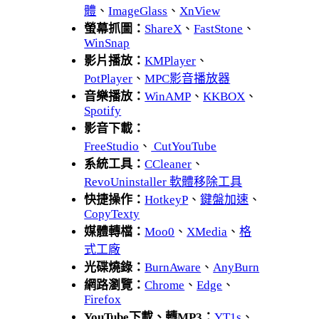
體
、
ImageGlass
、
XnView
螢幕抓圖：
ShareX
、
FastStone
、
WinSnap
影片播放：
KMPlayer
、
PotPlayer
、
MPC影音播放器
音樂播放：
WinAMP
、
KKBOX
、
Spotify
影音下載：
FreeStudio
、
CutYouTube
系統工具：
CCleaner
、
RevoUninstaller 軟體移除工具
快捷操作：
HotkeyP
、
鍵盤加速
、
CopyTexty
媒體轉檔：
Moo0
、
XMedia
、
格
式工廠
光碟燒錄：
BurnAware
、
AnyBurn
網路瀏覽：
Chrome
、
Edge
、
Firefox
YouTube下載、轉MP3：
YT1s
、