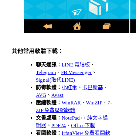
其他常用軟體下載：
聊天通訊：
LINE 電腦板
、
Telegram
、
FB Messenger
、
Signal(取代LINE)
防毒軟體：
小紅傘
、
卡巴斯基
、
AVG
、
Avast
壓縮軟體：
WinRAR
、
WinZIP
、
7-
ZIP 免費壓縮軟體
文書處理：
NotePad++ 純文字編
輯器
、
PDF24
、
Office下載
看圖軟體：
IrfanView 免費看圖軟