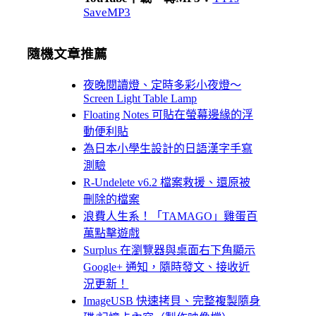
SaveMP3
隨機文章推薦
夜晚閱讀燈、定時多彩小夜燈～
Screen Light Table Lamp
Floating Notes 可貼在螢幕邊緣的浮
動便利貼
為日本小學生設計的日語漢字手寫
測驗
R-Undelete v6.2 檔案救援、還原被
刪除的檔案
浪費人生系！「TAMAGO」雞蛋百
萬點擊遊戲
Surplus 在瀏覽器與桌面右下角顯示
Google+ 通知，隨時發文、接收近
況更新！
ImageUSB 快速拷貝、完整複製隨身