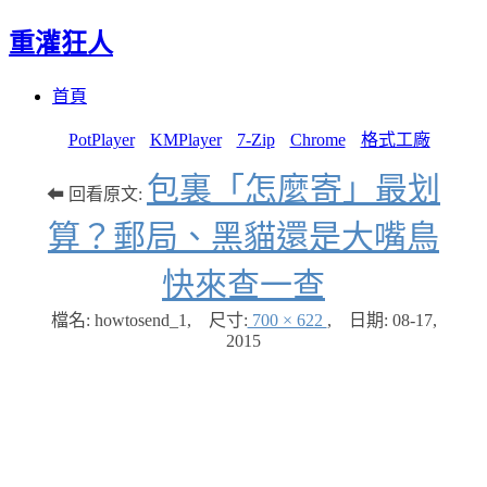
重灌狂人
Menu
Skip
首頁
to
content
PotPlayer
KMPlayer
7-Zip
Chrome
格式工廠
包裏「怎麼寄」最划
⬅ 回看原文:
算？郵局、黑貓還是大嘴鳥
快來查一查
檔名: howtosend_1
,
尺寸:
700 × 622
,
日期:
08-17,
2015