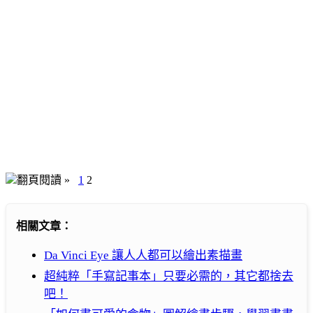
翻頁閱讀 »
1
2
相關文章：
Da Vinci Eye 讓人人都可以繪出素描畫
超純粹「手寫記事本」只要必需的，其它都捨去
吧！