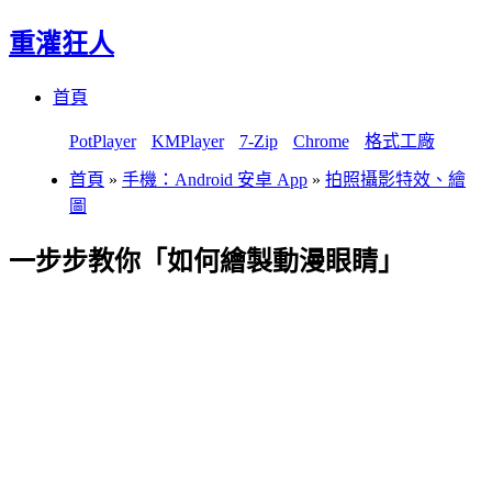
重灌狂人
Menu
Skip
首頁
to
content
PotPlayer
KMPlayer
7-Zip
Chrome
格式工廠
首頁
»
手機：Android 安卓 App
»
拍照攝影特效、繪
圖
一步步教你「如何繪製動漫眼睛」