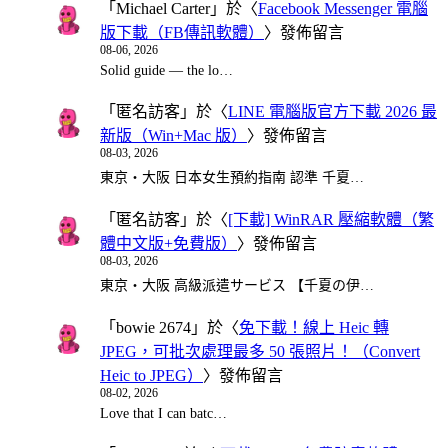
「
Michael Carter
」於〈
Facebook Messenger 電腦
版下載（FB傳訊軟體）
〉發佈留言
08-06, 2026
Solid guide — the lo…
「
匿名訪客
」於〈
LINE 電腦版官方下載 2026 最
新版（Win+Mac 版）
〉發佈留言
08-03, 2026
東京・大阪 日本女生預約指南 認準 千夏…
「
匿名訪客
」於〈
[下載] WinRAR 壓縮軟體（繁
體中文版+免費版）
〉發佈留言
08-03, 2026
東京・大阪 高級派遣サービス 【千夏の伊…
「
bowie 2674
」於〈
免下載！線上 Heic 轉
JPEG，可批次處理最多 50 張照片！（Convert
Heic to JPEG）
〉發佈留言
08-02, 2026
Love that I can batc…