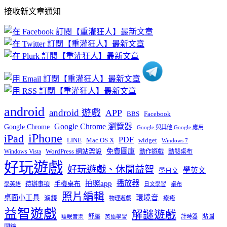
部
接收新文章通知
文
章
分
類
android
android 遊戲
APP
BBS
Facebook
Google Chrome 瀏覽器
Google Chrome
Google 與其他 Google 應用
iPhone
iPad
PDF
widget
LINE
Mac OS X
Windows 7
免費圖庫
Windows Vista
WordPress 網站架設
動作遊戲
動態桌布
好玩遊戲
好玩遊戲、休閒益智
學英文
學日文
播放器
拍照app
待辦事項
手機桌布
學英語
日文學習
桌布
照片編輯
桌面小工具
環境音
濾鏡
療癒
物理遊戲
益智遊戲
解謎遊戲
舒壓
貼圖
計時器
睡眠音樂
英語學習