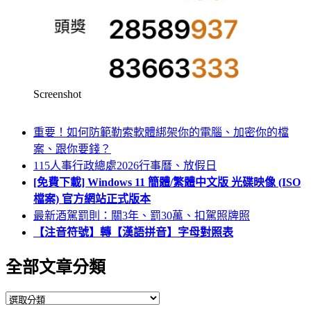
Screenshot
重要！如何防範勒索軟體綁架你的電腦、加密你的檔
案、跟你要錢？
115人事行政總處2026行事曆、放假日
[免費下載] Windows 11 簡體/繁體中文版 光碟映像 (ISO
檔案) 官方網站正式版本
最新酒駕罰則：關3年、罰30萬、扣駕照牌照
【注音符號】轉【漢語拼音】字母對照表
全部文章分類
全