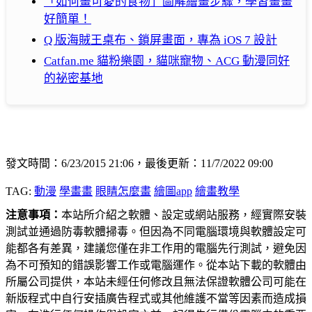
「如何畫可愛的食物」圖解繪畫步驟，學習畫畫
好簡單！
Q 版海賊王桌布、鎖屏畫面，專為 iOS 7 設計
Catfan.me 貓粉樂園，貓咪寵物、ACG 動漫同好
的祕密基地
發文時間：6/23/2015 21:06，最後更新：11/7/2022 09:00
TAG:
動漫
學畫畫
眼睛怎麼畫
繪圖app
繪畫教學
注意事項：
本站所介紹之軟體、設定或網站服務，經實際安裝
測試並通過防毒軟體掃毒。但因為不同電腦環境與軟體設定可
能都各有差異，建議您僅在非工作用的電腦先行測試，避免因
為不可預知的錯誤影響工作或電腦運作。從本站下載的軟體由
所屬公司提供，本站未經任何修改且無法保證軟體公司可能在
新版程式中自行安插廣告程式或其他維護不當等因素而造成損