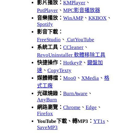
影片播放：
KMPlayer
、
PotPlayer
、
MPC影音播放器
音樂播放：
WinAMP
、
KKBOX
、
Spotify
影音下載：
FreeStudio
、
CutYouTube
系統工具：
CCleaner
、
RevoUninstaller 軟體移除工具
快捷操作：
HotkeyP
、
鍵盤加
速
、
CopyTexty
媒體轉檔：
Moo0
、
XMedia
、
格
式工廠
光碟燒錄：
BurnAware
、
AnyBurn
網路瀏覽：
Chrome
、
Edge
、
Firefox
YouTube下載、轉MP3：
YT1s
、
SaveMP3