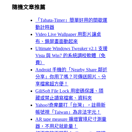
隨機文章推薦
「Tabata-Timer」簡單好用的間歇運
動計時器
Video Live Wallpaper 用影片讓桌
布、鎖屏畫面動起來
Ultimate Windows Tweaker v2.1 支援
Vista 與 Win7 的系統調校軟體（免
費）
Android 手機的「Nearby Share 鄰近
分享」你用了嗎？可傳送照片、分
享檔案超方便！
GiliSoft File Lock 用密碼保護、隱
藏或禁止讀寫檔案、資料夾
Yahoo!奇摩嚴打「台灣」，註冊新
帳號視「Taiwan」為非法字元！
AR tape measure 擴增實境尺寸測量
器，不用尺就能量！