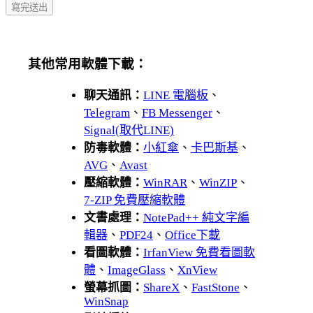
其他常用軟體下載：
聊天通訊：
LINE 電腦板
、
Telegram
、
FB Messenger
、
Signal(取代LINE)
防毒軟體：
小紅傘
、
卡巴斯基
、
AVG
、
Avast
壓縮軟體：
WinRAR
、
WinZIP
、
7-ZIP 免費壓縮軟體
文書處理：
NotePad++ 純文字編
輯器
、
PDF24
、
Office下載
看圖軟體：
IrfanView 免費看圖軟
體
、
ImageGlass
、
XnView
螢幕抓圖：
ShareX
、
FastStone
、
WinSnap