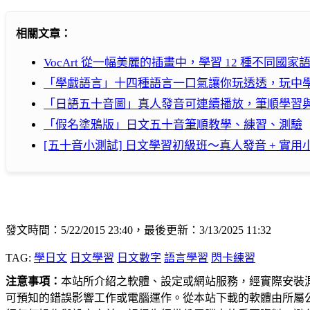
相關文章：
VocArt 從一幅美麗的插畫中，學習 12 種不同國
「學戲語言」十四種語言一口氣讓你玩透透，玩中
「日語五十音圖」真人發音可連續播放，筆順學習
「假名塗鴉版」日文五十音筆順教學、練習、測驗
[五十音小測試] 日文學習初級班～真人發音 + 實用
發文時間：5/22/2015 23:40，最後更新：3/13/2025 11:32
TAG:
學日文
日文學習
日文數字
語言學習
閃卡練習
注意事項：
本站所介紹之軟體、設定或網站服務，經實際安裝
可預知的錯誤影響工作或電腦運作。從本站下載的軟體由所屬