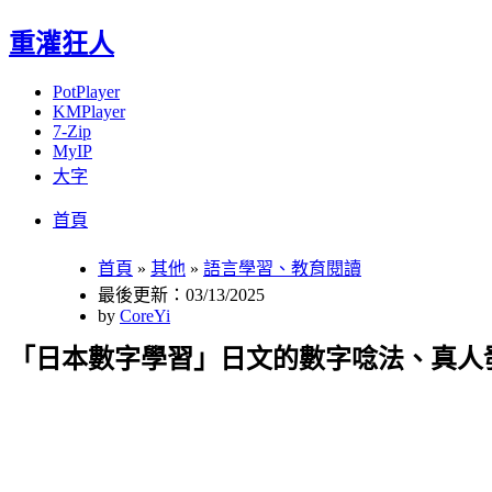
重灌狂人
PotPlayer
KMPlayer
7-Zip
MyIP
大字
Menu
Skip
首頁
to
content
首頁
»
其他
»
語言學習、教育閱讀
最後更新：03/13/2025
by
CoreYi
「日本數字學習」日文的數字唸法、真人