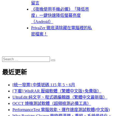
留言
《夜晚使用手機必備》「降低亮
度」一鍵快速降低螢幕亮度
（Android）
PrivaZer 徹底清除藏在電腦裡的私
密檔案！
Search
Search
for:
最近更新
[統一發票] 中獎號碼 115 年 5、6月
[下載] WinRAR 壓縮軟體（繁體中文版+免費版）
UltraEdit 純文字、程式碼編輯器（繁體中文最新版）
OCCT 燒機測試軟體（超頻檢測必備工具）
PerformanceTest 電腦效能、運作速度測試軟體(中文版)
Wise Registry Cleaner 登錄檔清理、重組、系統最佳化、