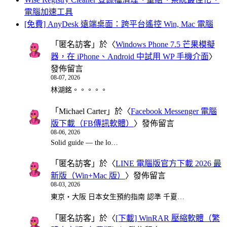
電腦加速工具
[免費] AnyDesk 遠端桌面：跨平台遙控 Win, Mac 電腦
「
匿名訪客
」於〈
Windows Phone 7.5 芒果模擬
器，在 iPhone、Android 中試用 WP 手機介面
〉
發佈留言
08-07, 2026
林湖銘。。。。。
「
Michael Carter
」於〈
Facebook Messenger 電腦
版下載（FB傳訊軟體）
〉發佈留言
08-06, 2026
Solid guide — the lo…
「
匿名訪客
」於〈
LINE 電腦版官方下載 2026 最
新版（Win+Mac 版）
〉發佈留言
08-03, 2026
東京・大阪 日本女生預約指南 認準 千夏…
「
匿名訪客
」於〈
[下載] WinRAR 壓縮軟體（繁