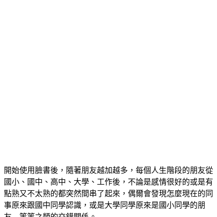
開始使用臉書後，隨著朋友越加越多，每個人生階段的朋友從
國小、國中、高中、大學、工作後，不論是感情很好的或是有
點熟又不太熟的都突然間串了起來，偶爾會發現怎麼現在的同
事原來跟國中同學認識，或是大學同學原來是國小同學的朋
友…等等之類的交錯關係。