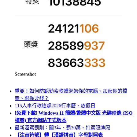
Screenshot
重要！如何防範勒索軟體綁架你的電腦、加密你的檔
案、跟你要錢？
115人事行政總處2026行事曆、放假日
[免費下載] Windows 11 簡體/繁體中文版 光碟映像 (ISO
檔案) 官方網站正式版本
最新酒駕罰則：關3年、罰30萬、扣駕照牌照
【注音符號】轉【漢語拼音】字母對照表