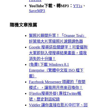
YouTube下載、轉MP3：
YT1s
、
SaveMP3
隨機文章推薦
幫照片瞬間升等！「Orange Teal」
好萊塢大片等級照片濾鏡調色器
Google 搜尋這些關鍵字！可愛貓狗
大軍即刻入侵搜尋結果畫面，還我
消失的十分鐘！
[免費] 下載 Windows 8.1
Enterprise（繁體中文版 ISO 檔下
載）
Facebook Messenger 隱藏的「夜間
模式」，讓我用月亮來召喚你！
[Firefox搜尋外掛] 專找Twitter帳
號、歷史對話紀錄
Viddler 讓你直接在影片中打字、回