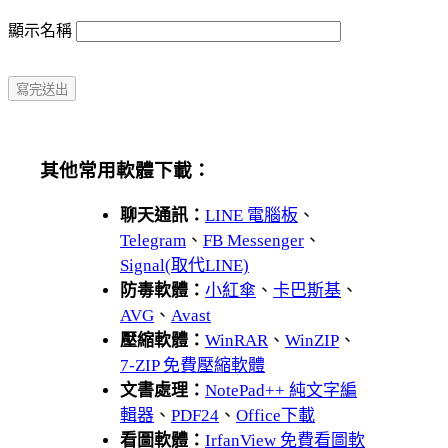
顯示名稱
其他常用軟體下載：
聊天通訊：
LINE 電腦板
、
Telegram
、
FB Messenger
、
Signal(取代LINE)
防毒軟體：
小紅傘
、
卡巴斯基
、
AVG
、
Avast
壓縮軟體：
WinRAR
、
WinZIP
、
7-ZIP 免費壓縮軟體
文書處理：
NotePad++ 純文字編
輯器
、
PDF24
、
Office下載
看圖軟體：
IrfanView 免費看圖軟