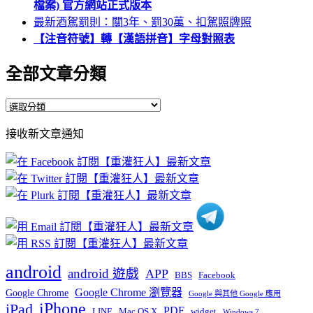
檔案) 官方網站正式版本
最新酒駕罰則：關3年、罰30萬、扣駕照牌照
【注音符號】轉【漢語拼音】字母對照表
全部文章分類
全
部
接收新文章通知
文
章
分
類
android
android 遊戲
APP
BBS
Facebook
Google Chrome 瀏覽器
Google Chrome
Google 與其他 Google 應用
iPhone
iPad
PDF
widget
LINE
Mac OS X
Windows 7