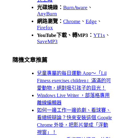
光碟燒錄：
BurnAware
、
AnyBurn
網路瀏覽：
Chrome
、
Edge
、
Firefox
YouTube下載、轉MP3：
YT1s
、
SaveMP3
隨機文章推薦
兒童專屬的每日運動 App～「Lil
Fitness exercises children」滿滿的可
愛動物，絕對吸引孩子的目光！
Windows Live Writer ，部落格專用
離線編輯器
如何一邊工作一邊追劇、看球賽、
看總統辯論？快來安裝這個 Google
Chrome 外掛，把影片變成「浮動
視窗」！