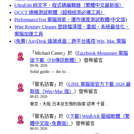
UltraEdit 純文字、程式碼編輯器（繁體中文最新版）
OCCT 燒機測試軟體（超頻檢測必備工具）
PerformanceTest 電腦效能、運作速度測試軟體(中文版)
Wise Registry Cleaner 登錄檔清理、重組、系統最佳化、
電腦加速工具
[免費] AnyDesk 遠端桌面：跨平台遙控 Win, Mac 電腦
「
Michael Carter
」於〈
Facebook Messenger 電腦
版下載（FB傳訊軟體）
〉發佈留言
08-06, 2026
Solid guide — the lo…
「
匿名訪客
」於〈
LINE 電腦版官方下載 2026 最
新版（Win+Mac 版）
〉發佈留言
08-03, 2026
東京・大阪 日本女生預約指南 認準 千夏…
「
匿名訪客
」於〈
[下載] WinRAR 壓縮軟體（繁
體中文版+免費版）
〉發佈留言
08-03, 2026