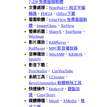
7-ZIP 免費壓縮軟體
文書處理：
NotePad++ 純文字編
輯器
、
PDF24
、
Office下載
看圖軟體：
IrfanView 免費看圖軟
體
、
ImageGlass
、
XnView
螢幕抓圖：
ShareX
、
FastStone
、
WinSnap
影片播放：
KMPlayer
、
PotPlayer
、
MPC影音播放器
音樂播放：
WinAMP
、
KKBOX
、
Spotify
影音下載：
FreeStudio
、
CutYouTube
系統工具：
CCleaner
、
RevoUninstaller 軟體移除工具
快捷操作：
HotkeyP
、
鍵盤加
速
、
CopyTexty
媒體轉檔：
Moo0
、
XMedia
、
格
式工廠