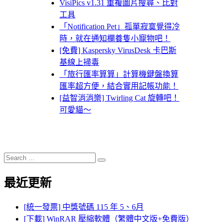
VisiPics v1.31 重複圖片搜尋、比對
工具
「Notification Pet」孤單寂寞覺得冷
時，就在通知欄養隻小寵物吧！
[免費] Kaspersky VirusDesk 卡巴斯
基線上掃毒
「旅行匯率算算」計算機鍵盤換算
匯率超方便，結合實用記帳功能！
[益智消消樂] Twirling Cat 旋轉吧！
可愛貓～
Search
Search
for:
最近更新
[統一發票] 中獎號碼 115 年 5、6月
[下載] WinRAR 壓縮軟體（繁體中文版+免費版）