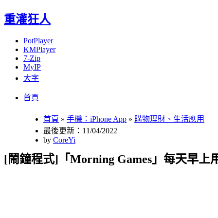
重灌狂人
PotPlayer
KMPlayer
7-Zip
MyIP
大字
Menu
Skip
首頁
to
content
首頁
»
手機：iPhone App
»
購物理財、生活應用
最後更新：11/04/2022
by
CoreYi
[鬧鐘程式]「Morning Games」每天