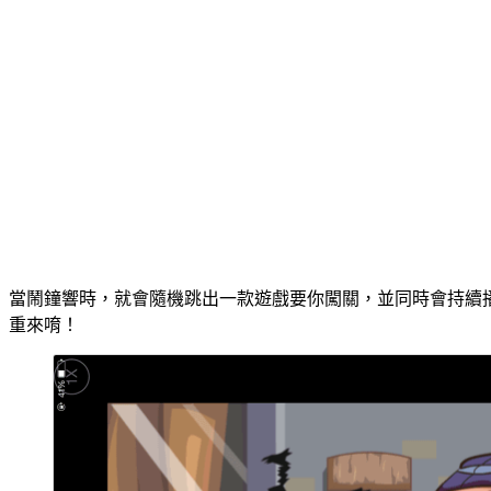
當鬧鐘響時，就會隨機跳出一款遊戲要你闖關，並同時會持續播
重來唷！