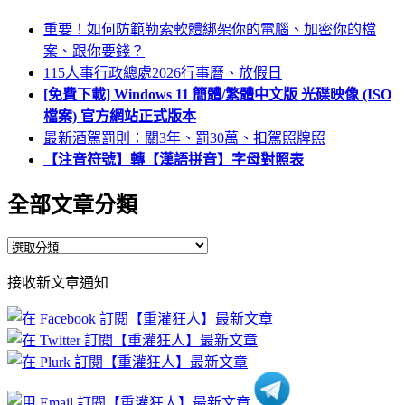
重要！如何防範勒索軟體綁架你的電腦、加密你的檔
案、跟你要錢？
115人事行政總處2026行事曆、放假日
[免費下載] Windows 11 簡體/繁體中文版 光碟映像 (ISO
檔案) 官方網站正式版本
最新酒駕罰則：關3年、罰30萬、扣駕照牌照
【注音符號】轉【漢語拼音】字母對照表
全部文章分類
全
部
接收新文章通知
文
章
分
類