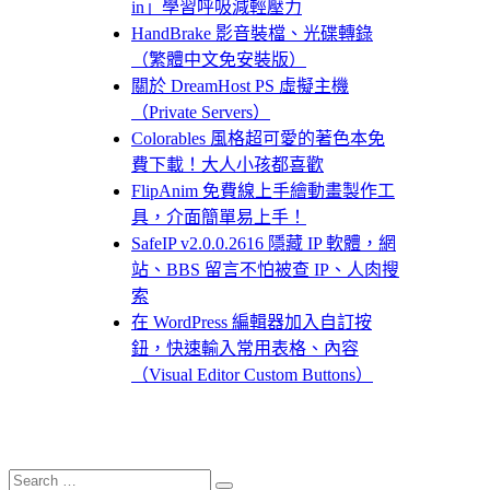
in」學習呼吸減輕壓力
HandBrake 影音裝檔、光碟轉錄
（繁體中文免安裝版）
關於 DreamHost PS 虛擬主機
（Private Servers）
Colorables 風格超可愛的著色本免
費下載！大人小孩都喜歡
FlipAnim 免費線上手繪動畫製作工
具，介面簡單易上手！
SafeIP v2.0.0.2616 隱藏 IP 軟體，網
站、BBS 留言不怕被查 IP、人肉搜
索
在 WordPress 編輯器加入自訂按
鈕，快速輸入常用表格、內容
（Visual Editor Custom Buttons）
Search