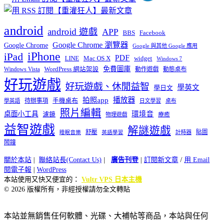
android
android 遊戲
APP
BBS
Facebook
Google Chrome 瀏覽器
Google Chrome
Google 與其他 Google 應用
iPhone
iPad
PDF
widget
LINE
Mac OS X
Windows 7
免費圖庫
Windows Vista
WordPress 網站架設
動作遊戲
動態桌布
好玩遊戲
好玩遊戲、休閒益智
學英文
學日文
播放器
拍照app
待辦事項
手機桌布
學英語
日文學習
桌布
照片編輯
桌面小工具
環境音
濾鏡
療癒
物理遊戲
益智遊戲
解謎遊戲
舒壓
貼圖
計時器
睡眠音樂
英語學習
鬧鐘
關於本站
|
聯絡站長(Contact Us)
|
廣告刊登
|
訂閱新文章
/
用 Email
閱電子報
|
WordPress
本站使用又快又便宜的：
Vultr VPS 日本主機
© 2026 版權所有，非經授權請勿全文轉貼
本站並無銷售任何軟體、光碟、大補帖等商品，本站與任何