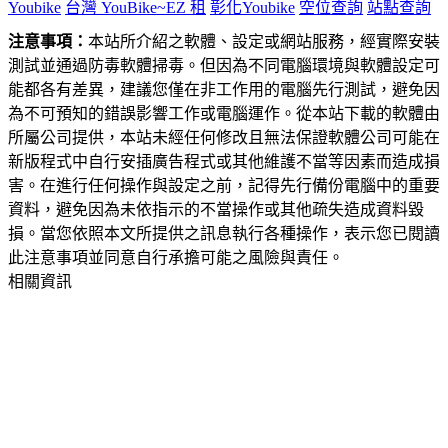
Youbike
台灣 YouBike~EZ 租
彰化Youbike
空位查詢
站點查詢
注意事項：
本站所介紹之軟體、設定或網站服務，經實際安裝
測試並通過防毒軟體掃毒。但因為不同電腦環境與軟體設定可
能都各有差異，建議您僅在非工作用的電腦先行測試，避免因
為不可預知的錯誤影響工作或電腦運作。從本站下載的軟體由
所屬公司提供，本站未經任何修改且無法保證軟體公司可能在
新版程式中自行安插廣告程式或其他維護不當等因素而造成損
害。在進行任何操作與設定之前，記得先行備份電腦中的重要
資料，避免因為未依指示的不當操作或其他疏失造成資料毀
損。當您依照本文所提供之訊息執行各種操作，表示您已閱讀
此注意事項並同意自行承擔可能之風險與責任。
相關資訊