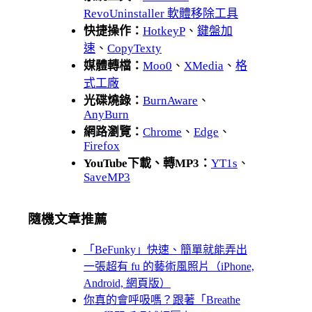
RevoUninstaller 軟體移除工具
快捷操作：
HotkeyP
、
鍵盤加
速
、
CopyTexty
媒體轉檔：
Moo0
、
XMedia
、
格
式工廠
光碟燒錄：
BurnAware
、
AnyBurn
網路瀏覽：
Chrome
、
Edge
、
Firefox
YouTube下載、轉MP3：
YT1s
、
SaveMP3
隨機文章推薦
「BeFunky」快速、簡單就能弄出
一張超有 fu 的藝術風照片（iPhone,
Android, 網頁版）
你真的會呼吸嗎？跟著「Breathe