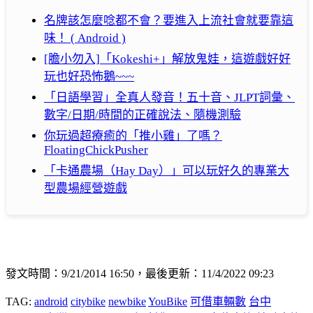
名牌該怎麼唸都不會？要進入上流社會就要靠這
味！ ( Android )
[膽小勿入]「Kokeshi+」解放鬼娃，這遊戲好好
玩也好恐怖鵝~~~
「日語學習」全真人發音！五十音、JLPT詞彙、
數字/日期/時間的正確說法、隨機測驗
你玩過超療癒的「推小雞」了嗎？
FloatingChickPusher
「卡通農場（Hay Day）」可以玩好久的專業大
型農場經營遊戲
發文時間：9/21/2014 16:50，最後更新：11/4/2022 09:23
TAG:
android
citybike
newbike
YouBike
可借車輛數
台中