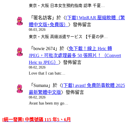
東京・大阪 日本女生預約指南 認準 千夏…
「
匿名訪客
」於〈
[下載] WinRAR 壓縮軟體（繁
體中文版+免費版）
〉發佈留言
08-03, 2026
東京・大阪 高級派遣サービス 【千夏の伊…
「
bowie 2674
」於〈
免下載！線上 Heic 轉
JPEG，可批次處理最多 50 張照片！（Convert
Heic to JPEG）
〉發佈留言
08-02, 2026
Love that I can batc…
「
Sumana
」於〈
[下載] avast! 免費防毒軟體 2025
最新繁體中文版
〉發佈留言
08-02, 2026
Avast has been my go…
[統一發票] 中獎號碼 115 年5、6月