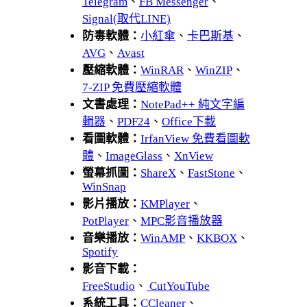
Telegram
、
FB Messenger
、
Signal(取代LINE)
防毒軟體：
小紅傘
、
卡巴斯基
、
AVG
、
Avast
壓縮軟體：
WinRAR
、
WinZIP
、
7-ZIP 免費壓縮軟體
文書處理：
NotePad++ 純文字編
輯器
、
PDF24
、
Office下載
看圖軟體：
IrfanView 免費看圖軟
體
、
ImageGlass
、
XnView
螢幕抓圖：
ShareX
、
FastStone
、
WinSnap
影片播放：
KMPlayer
、
PotPlayer
、
MPC影音播放器
音樂播放：
WinAMP
、
KKBOX
、
Spotify
影音下載：
FreeStudio
、
CutYouTube
系統工具：
CCleaner
、