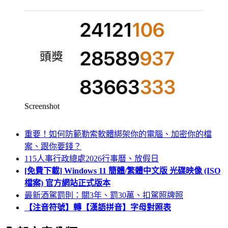
Screenshot
重要！如何防範勒索軟體綁架你的電腦、加密你的檔
案、跟你要錢？
115人事行政總處2026行事曆、放假日
[免費下載] Windows 11 簡體/繁體中文版 光碟映像 (ISO
檔案) 官方網站正式版本
最新酒駕罰則：關3年、罰30萬、扣駕照牌照
【注音符號】轉【漢語拼音】字母對照表