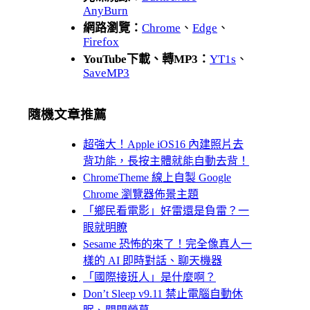
AnyBurn
網路瀏覽：
Chrome
、
Edge
、
Firefox
YouTube下載、轉MP3：
YT1s
、
SaveMP3
隨機文章推薦
超強大！Apple iOS16 內建照片去
背功能，長按主體就能自動去背！
ChromeTheme 線上自製 Google
Chrome 瀏覽器佈景主題
「鄉民看電影」好雷還是負雷？一
眼就明瞭
Sesame 恐怖的來了！完全像真人一
樣的 AI 即時對話、聊天機器
「國際接班人」是什麼啊？
Don’t Sleep v9.11 禁止電腦自動休