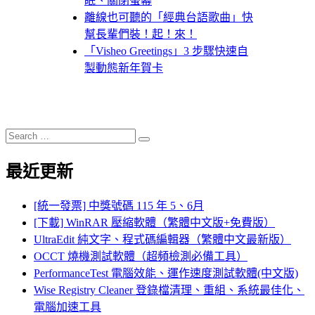
眠、關閉螢幕
離線也可聽的「經典台語歌曲」快
幫長輩們裝！起！來！
「Visheo Greetings」3 步驟快速自
製動態新年賀卡
Search
Search
for:
最近更新
[統一發票] 中獎號碼 115 年 5、6月
[下載] WinRAR 壓縮軟體（繁體中文版+免費版）
UltraEdit 純文字、程式碼編輯器（繁體中文最新版）
OCCT 燒機測試軟體（超頻檢測必備工具）
PerformanceTest 電腦效能、運作速度測試軟體(中文版)
Wise Registry Cleaner 登錄檔清理、重組、系統最佳化、
電腦加速工具