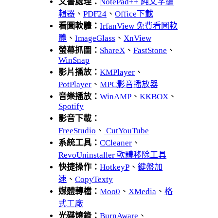
文書處理：
NotePad++ 純文字編
輯器
、
PDF24
、
Office下載
看圖軟體：
IrfanView 免費看圖軟
體
、
ImageGlass
、
XnView
螢幕抓圖：
ShareX
、
FastStone
、
WinSnap
影片播放：
KMPlayer
、
PotPlayer
、
MPC影音播放器
音樂播放：
WinAMP
、
KKBOX
、
Spotify
影音下載：
FreeStudio
、
CutYouTube
系統工具：
CCleaner
、
RevoUninstaller 軟體移除工具
快捷操作：
HotkeyP
、
鍵盤加
速
、
CopyTexty
媒體轉檔：
Moo0
、
XMedia
、
格
式工廠
光碟燒錄：
BurnAware
、