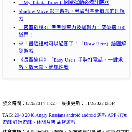
「My Tabata Timer」間歇運動必備計時器
Shadow Move 影子遊戲，考驗對空間概念的理解
力
「密室逃脫3」考考觀察力及邏輯力，突破這 100
道門！
來！畫這裡就可以過關了！「Draw Here」繪圖解
謎遊戲
《長輩適用》「Easy Use」手勢打電話、一鍵求
救、放大鏡、簡訊速發
發文時間：6/26/2014 15:55，最後更新：11/2/2022 08:44
TAG:
2048
2048 Angry Russians
android
android 遊戲
APP
好玩
遊戲
好玩遊戲、休閒益智
益智遊戲