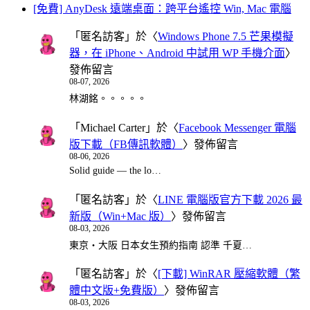
[免費] AnyDesk 遠端桌面：跨平台遙控 Win, Mac 電腦
「
匿名訪客
」於〈
Windows Phone 7.5 芒果模擬
器，在 iPhone、Android 中試用 WP 手機介面
〉
發佈留言
08-07, 2026
林湖銘。。。。。
「
Michael Carter
」於〈
Facebook Messenger 電腦
版下載（FB傳訊軟體）
〉發佈留言
08-06, 2026
Solid guide — the lo…
「
匿名訪客
」於〈
LINE 電腦版官方下載 2026 最
新版（Win+Mac 版）
〉發佈留言
08-03, 2026
東京・大阪 日本女生預約指南 認準 千夏…
「
匿名訪客
」於〈
[下載] WinRAR 壓縮軟體（繁
體中文版+免費版）
〉發佈留言
08-03, 2026