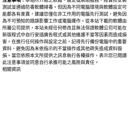
注意事項：
本站所介紹之軟體、設定或網站服務，經實際安裝
測試並通過防毒軟體掃毒。但因為不同電腦環境與軟體設定可
能都各有差異，建議您僅在非工作用的電腦先行測試，避免因
為不可預知的錯誤影響工作或電腦運作。從本站下載的軟體由
所屬公司提供，本站未經任何修改且無法保證軟體公司可能在
新版程式中自行安插廣告程式或其他維護不當等因素而造成損
害。在進行任何操作與設定之前，記得先行備份電腦中的重要
資料，避免因為未依指示的不當操作或其他疏失造成資料毀
損。當您依照本文所提供之訊息執行各種操作，表示您已閱讀
此注意事項並同意自行承擔可能之風險與責任。
相關資訊