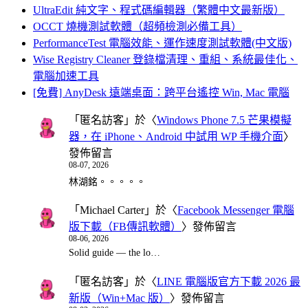
UltraEdit 純文字、程式碼編輯器（繁體中文最新版）
OCCT 燒機測試軟體（超頻檢測必備工具）
PerformanceTest 電腦效能、運作速度測試軟體(中文版)
Wise Registry Cleaner 登錄檔清理、重組、系統最佳化、
電腦加速工具
[免費] AnyDesk 遠端桌面：跨平台遙控 Win, Mac 電腦
「
匿名訪客
」於〈
Windows Phone 7.5 芒果模擬
器，在 iPhone、Android 中試用 WP 手機介面
〉
發佈留言
08-07, 2026
林湖銘。。。。。
「
Michael Carter
」於〈
Facebook Messenger 電腦
版下載（FB傳訊軟體）
〉發佈留言
08-06, 2026
Solid guide — the lo…
「
匿名訪客
」於〈
LINE 電腦版官方下載 2026 最
新版（Win+Mac 版）
〉發佈留言