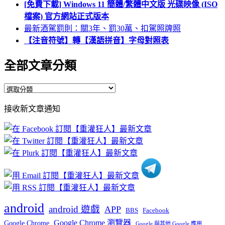
[免費下載] Windows 11 簡體/繁體中文版 光碟映像 (ISO
檔案) 官方網站正式版本
最新酒駕罰則：關3年、罰30萬、扣駕照牌照
【注音符號】轉【漢語拼音】字母對照表
全部文章分類
全
部
接收新文章通知
文
章
分
類
android
android 遊戲
APP
BBS
Facebook
Google Chrome 瀏覽器
Google Chrome
Google 與其他 Google 應用