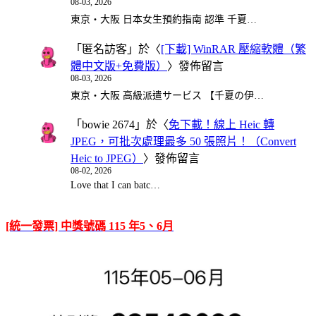
08-03, 2026
東京・大阪 日本女生預約指南 認準 千夏…
「
匿名訪客
」於〈
[下載] WinRAR 壓縮軟體（繁
體中文版+免費版）
〉發佈留言
08-03, 2026
東京・大阪 高級派遣サービス 【千夏の伊…
「
bowie 2674
」於〈
免下載！線上 Heic 轉
JPEG，可批次處理最多 50 張照片！（Convert
Heic to JPEG）
〉發佈留言
08-02, 2026
Love that I can batc…
[統一發票] 中獎號碼 115 年5、6月