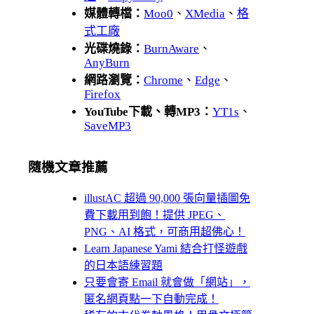
媒體轉檔：
Moo0
、
XMedia
、
格
式工廠
光碟燒錄：
BurnAware
、
AnyBurn
網路瀏覽：
Chrome
、
Edge
、
Firefox
YouTube下載、轉MP3：
YT1s
、
SaveMP3
隨機文章推薦
illustAC 超過 90,000 張向量插圖免
費下載用到飽！提供 JPEG、
PNG、AI 格式，可商用超佛心！
Learn Japanese Yami 結合打怪遊戲
的日本語練習題
只要會寄 Email 就會做「網站」，
匿名網頁點一下自動完成！