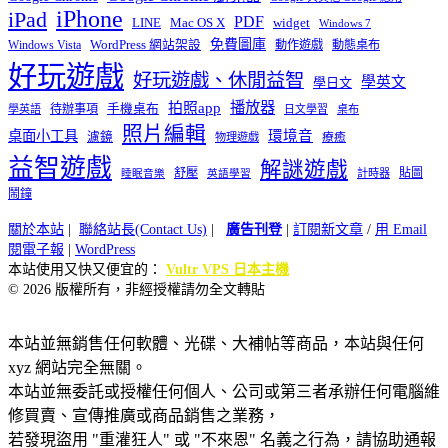
iPhone
iPad
PDF
widget
LINE
Mac OS X
Windows 7
免費圖庫
Windows Vista
WordPress 網站架設
動作遊戲
動態桌布
好玩遊戲
好玩遊戲、休閒益智
學英文
學日文
播放器
拍照app
待辦事項
手機桌布
學英語
日文學習
桌布
照片編輯
桌面小工具
環境音
濾鏡
療癒
物理遊戲
益智遊戲
解謎遊戲
舒壓
貼圖
計時器
睡眠音樂
英語學習
鬧鐘
關於本站
|
聯絡站長(Contact Us)
|
廣告刊登
|
訂閱新文章
/
用 Email
閱電子報
|
WordPress
本站使用又快又便宜的：
Vultr VPS 日本主機
© 2026 版權所有，非經授權請勿全文轉貼
本站並無銷售任何軟體、光碟、大補帖等商品，本站與任何
xyz 網站完全無關。
本站並無委託或授權任何個人、公司或第三者承辦任何電腦維
修買賣、宣傳推廣或商品銷售之業務，
若發現盜用 "重灌狂人" 或 "不來恩" 名義之行為，請協助通報