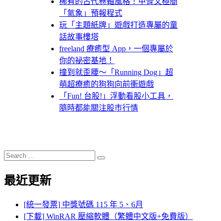
稀有的古代卷軸風格！甲骨文極簡
「氣象」預報程式
玩「主題紙牌」遊戲打造專屬的童
話故事樓塔
freeland 療癒型 App，一個專屬於
你的祕密基地！
撞到就歪腰～「Running Dog」超
萌超療癒的狗狗向前衝遊戲
「Fun! 台股!」浮動看股小工具，
隨時都能關注股巿行情
Search
Search
for:
最近更新
[統一發票] 中獎號碼 115 年 5、6月
[下載] WinRAR 壓縮軟體（繁體中文版+免費版）