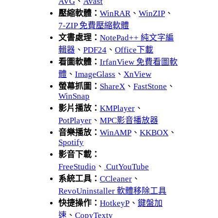
AVG
、
Avast
壓縮軟體：
WinRAR
、
WinZIP
、
7-ZIP 免費壓縮軟體
文書處理：
NotePad++ 純文字編
輯器
、
PDF24
、
Office下載
看圖軟體：
IrfanView 免費看圖軟
體
、
ImageGlass
、
XnView
螢幕抓圖：
ShareX
、
FastStone
、
WinSnap
影片播放：
KMPlayer
、
PotPlayer
、
MPC影音播放器
音樂播放：
WinAMP
、
KKBOX
、
Spotify
影音下載：
FreeStudio
、
CutYouTube
系統工具：
CCleaner
、
RevoUninstaller 軟體移除工具
快捷操作：
HotkeyP
、
鍵盤加
速
、
CopyTexty