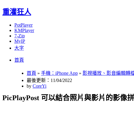
重灌狂人
PotPlayer
KMPlayer
7-Zip
MyIP
大字
Menu
Skip
首頁
to
content
首頁
»
手機：iPhone App
»
影視播放、影音編輯轉
最後更新：11/04/2022
by
CoreYi
PicPlayPost 可以結合照片與影片的影像