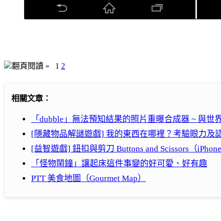
翻頁閱讀 »
1
2
相關文章：
「dubble」無法預知結果的照片重曝合成器 ~ 與
[隱藏物品解謎遊戲] 我的東西在哪裡？考驗眼力及認單
[益智遊戲] 鈕扣與剪刀 Buttons and Scissors（iPhone,
「怪物鬧鐘」讓起床這件事變的好可愛、好有趣
PTT 美食地圖（Gourmet Map）