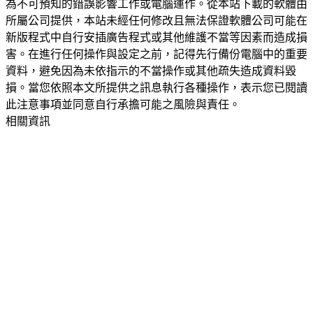
為不可預知的錯誤影響工作或電腦運作。從本站下載的軟體由
所屬公司提供，本站未經任何修改且無法保證軟體公司可能在
新版程式中自行安插廣告程式或其他維護不當等因素而造成損
害。在進行任何操作與設定之前，記得先行備份電腦中的重要
資料，避免因為未依指示的不當操作或其他疏失造成資料毀
損。當您依照本文所提供之訊息執行各種操作，表示您已閱讀
此注意事項並同意自行承擔可能之風險與責任。
相關資訊