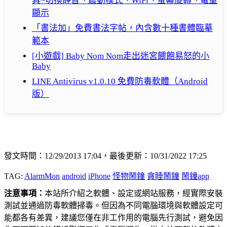
具~切換靜音、震動模式、WiFi、螢幕旋轉、電量
顯示
「書法加」免費書法字帖，內含數十種書體臨摹
範本
[小遊戲] Baby Nom Nom走出迷宮餵飽易怒的小
Baby
LINE Antivirus v1.0.10 免費防毒軟體（Android
版）
發文時間：12/29/2013 17:04，最後更新：10/31/2022 17:25
TAG:
AlarmMon
android
iPhone
怪物鬧鐘
貪睡鬧鐘
鬧鐘app
注意事項：
本站所介紹之軟體、設定或網站服務，經實際安裝
測試並通過防毒軟體掃毒。但因為不同電腦環境與軟體設定可
能都各有差異，建議您僅在非工作用的電腦先行測試，避免因