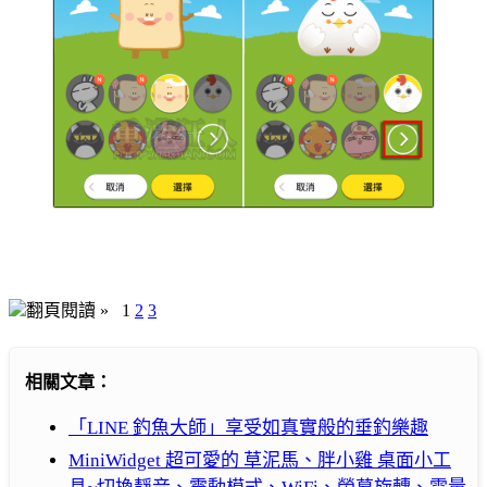
翻頁閱讀 »
1
2
3
相關文章：
「LINE 釣魚大師」享受如真實般的垂釣樂趣
MiniWidget 超可愛的 草泥馬、胖小雞 桌面小工