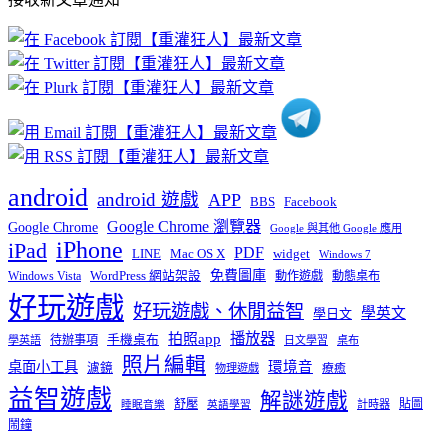
文
章
分
類
android
android 遊戲
APP
BBS
Facebook
Google Chrome 瀏覽器
Google Chrome
Google 與其他 Google 應用
iPhone
iPad
PDF
widget
LINE
Mac OS X
Windows 7
免費圖庫
Windows Vista
WordPress 網站架設
動作遊戲
動態桌布
好玩遊戲
好玩遊戲、休閒益智
學英文
學日文
播放器
拍照app
待辦事項
手機桌布
學英語
日文學習
桌布
照片編輯
桌面小工具
環境音
濾鏡
療癒
物理遊戲
益智遊戲
解謎遊戲
舒壓
貼圖
計時器
睡眠音樂
英語學習
鬧鐘