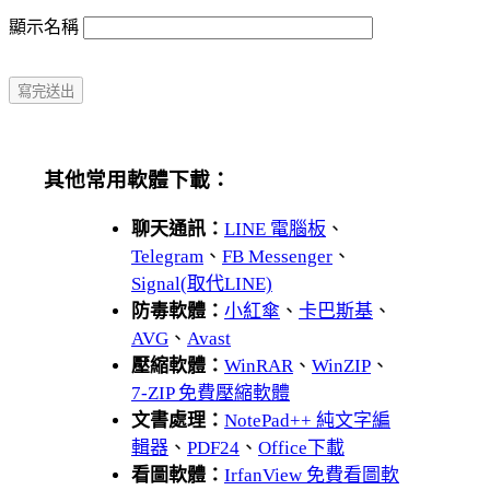
顯示名稱
其他常用軟體下載：
聊天通訊：
LINE 電腦板
、
Telegram
、
FB Messenger
、
Signal(取代LINE)
防毒軟體：
小紅傘
、
卡巴斯基
、
AVG
、
Avast
壓縮軟體：
WinRAR
、
WinZIP
、
7-ZIP 免費壓縮軟體
文書處理：
NotePad++ 純文字編
輯器
、
PDF24
、
Office下載
看圖軟體：
IrfanView 免費看圖軟