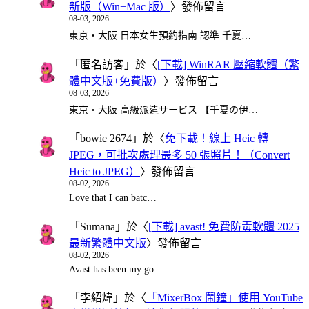
新版（Win+Mac 版）
〉發佈留言
08-03, 2026
東京・大阪 日本女生預約指南 認準 千夏…
「
匿名訪客
」於〈
[下載] WinRAR 壓縮軟體（繁
體中文版+免費版）
〉發佈留言
08-03, 2026
東京・大阪 高級派遣サービス 【千夏の伊…
「
bowie 2674
」於〈
免下載！線上 Heic 轉
JPEG，可批次處理最多 50 張照片！（Convert
Heic to JPEG）
〉發佈留言
08-02, 2026
Love that I can batc…
「
Sumana
」於〈
[下載] avast! 免費防毒軟體 2025
最新繁體中文版
〉發佈留言
08-02, 2026
Avast has been my go…
「
李紹煒
」於〈
「MixerBox 鬧鐘」使用 YouTube