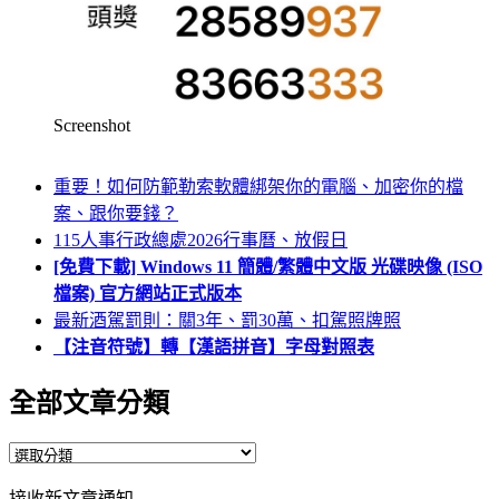
Screenshot
重要！如何防範勒索軟體綁架你的電腦、加密你的檔
案、跟你要錢？
115人事行政總處2026行事曆、放假日
[免費下載] Windows 11 簡體/繁體中文版 光碟映像 (ISO
檔案) 官方網站正式版本
最新酒駕罰則：關3年、罰30萬、扣駕照牌照
【注音符號】轉【漢語拼音】字母對照表
全部文章分類
全
部
接收新文章通知