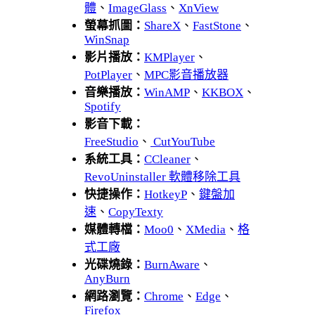
體
、
ImageGlass
、
XnView
螢幕抓圖：
ShareX
、
FastStone
、
WinSnap
影片播放：
KMPlayer
、
PotPlayer
、
MPC影音播放器
音樂播放：
WinAMP
、
KKBOX
、
Spotify
影音下載：
FreeStudio
、
CutYouTube
系統工具：
CCleaner
、
RevoUninstaller 軟體移除工具
快捷操作：
HotkeyP
、
鍵盤加
速
、
CopyTexty
媒體轉檔：
Moo0
、
XMedia
、
格
式工廠
光碟燒錄：
BurnAware
、
AnyBurn
網路瀏覽：
Chrome
、
Edge
、
Firefox