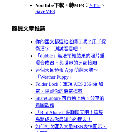
YouTube下載、轉MP3：
YT1s
、
SaveMP3
隨機文章推薦
你的國文都還給老師了嗎？用「保
衛漢字」測試看看吧！
「dubble」無法預知結果的照片重
曝合成器 ~ 與世界的另類接觸
這個天氣預報 App 萌翻天啦～
「Weather Puppy」
Folder Lock：軍規 AES 256-bit 加
密、隱藏你的機密檔案
ShareCapture 可自動上傳、分享的
抓圖軟體
「Bird Alone」來聊聊天吧！這隻
鳥將成為你最知心的朋友！
如何批次匯入大量MSN表情圖示、