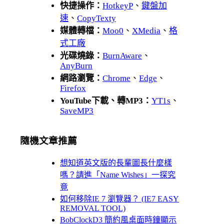
快捷操作：
HotkeyP
、
鍵盤加
速
、
CopyTexty
媒體轉檔：
Moo0
、
XMedia
、
格
式工廠
光碟燒錄：
BurnAware
、
AnyBurn
網路瀏覽：
Chrome
、
Edge
、
Firefox
YouTube下載、轉MP3：
YT1s
、
SaveMP3
隨機文章推薦
想知道英文版的長輩圖長什麼樣
嗎？請進「Name Wishes」一探究
竟
如何移除IE 7 瀏覽器？ (IE7 EASY
REMOVAL TOOL)
BobClockD3 簡約風桌面時鐘顯示