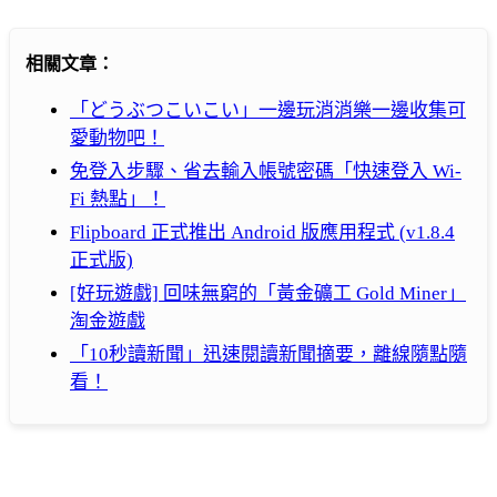
相關文章：
「どうぶつこいこい」一邊玩消消樂一邊收集可
愛動物吧！
免登入步驟、省去輸入帳號密碼「快速登入 Wi-
Fi 熱點」！
Flipboard 正式推出 Android 版應用程式 (v1.8.4
正式版)
[好玩遊戲] 回味無窮的「黃金礦工 Gold Miner」
淘金遊戲
「10秒讀新聞」迅速閱讀新聞摘要，離線隨點隨
看！