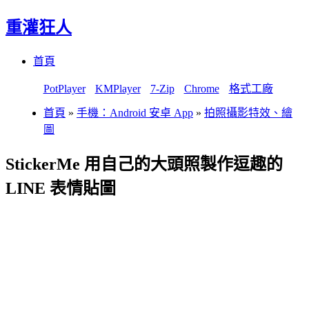
重灌狂人
Menu
Skip
首頁
to
content
PotPlayer
KMPlayer
7-Zip
Chrome
格式工廠
首頁
»
手機：Android 安卓 App
»
拍照攝影特效、繪
圖
StickerMe 用自己的大頭照製作逗趣的
LINE 表情貼圖