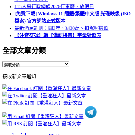
115人事行政總處2026行事曆、放假日
[免費下載] Windows 11 簡體/繁體中文版 光碟映像 (ISO
檔案) 官方網站正式版本
最新酒駕罰則：關3年、罰30萬、扣駕照牌照
【注音符號】轉【漢語拼音】字母對照表
全部文章分類
全
部
接收新文章通知
文
章
分
類