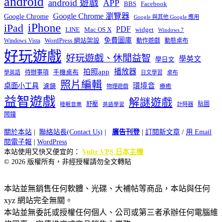
android
android 遊戲
APP
BBS
Facebook
Google Chrome 瀏覽器
Google Chrome
Google 與其他 Google 應用
iPhone
iPad
PDF
widget
LINE
Mac OS X
Windows 7
免費圖庫
Windows Vista
WordPress 網站架設
動作遊戲
動態桌布
好玩遊戲
好玩遊戲、休閒益智
學英文
學日文
播放器
拍照app
待辦事項
手機桌布
學英語
日文學習
桌布
照片編輯
桌面小工具
環境音
濾鏡
療癒
物理遊戲
益智遊戲
解謎遊戲
舒壓
貼圖
計時器
睡眠音樂
英語學習
鬧鐘
關於本站
|
聯絡站長(Contact Us)
|
廣告刊登
|
訂閱新文章
/
用 Email
閱電子報
|
WordPress
本站使用又快又便宜的：
Vultr VPS 日本主機
© 2026 版權所有，非經授權請勿全文轉貼
本站並無銷售任何軟體、光碟、大補帖等商品，本站與任何
xyz 網站完全無關。
本站並無委託或授權任何個人、公司或第三者承辦任何電腦維