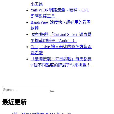
小工具
Yale v1.06 網路流量、硬碟、CPU
即時監控工具
BandiView 速度快、超好用的看圖
軟體
[益智遊戲]「Cut and Slice」憑直覺
平均裁切紙張（Android）
Compulsive 讓人著迷的彩色方塊消
除遊戲
「紙牌接龍：每日挑戰」每天都有
9 個不同難度的牌局等你來挑戰！
Search
Search
for:
最近更新