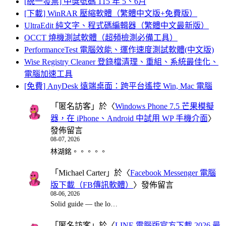
[統一發票] 中獎號碼 115 年 5、6月
[下載] WinRAR 壓縮軟體（繁體中文版+免費版）
UltraEdit 純文字、程式碼編輯器（繁體中文最新版）
OCCT 燒機測試軟體（超頻檢測必備工具）
PerformanceTest 電腦效能、運作速度測試軟體(中文版)
Wise Registry Cleaner 登錄檔清理、重組、系統最佳化、
電腦加速工具
[免費] AnyDesk 遠端桌面：跨平台遙控 Win, Mac 電腦
「
匿名訪客
」於〈
Windows Phone 7.5 芒果模擬
器，在 iPhone、Android 中試用 WP 手機介面
〉
發佈留言
08-07, 2026
林湖銘。。。。。
「
Michael Carter
」於〈
Facebook Messenger 電腦
版下載（FB傳訊軟體）
〉發佈留言
08-06, 2026
Solid guide — the lo…
「
匿名訪客
」於〈
LINE 電腦版官方下載 2026 最