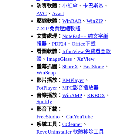
防毒軟體：
小紅傘
、
卡巴斯基
、
AVG
、
Avast
壓縮軟體：
WinRAR
、
WinZIP
、
7-ZIP 免費壓縮軟體
文書處理：
NotePad++ 純文字編
輯器
、
PDF24
、
Office下載
看圖軟體：
IrfanView 免費看圖軟
體
、
ImageGlass
、
XnView
螢幕抓圖：
ShareX
、
FastStone
、
WinSnap
影片播放：
KMPlayer
、
PotPlayer
、
MPC影音播放器
音樂播放：
WinAMP
、
KKBOX
、
Spotify
影音下載：
FreeStudio
、
CutYouTube
系統工具：
CCleaner
、
RevoUninstaller 軟體移除工具