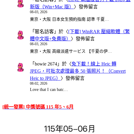
新版（Win+Mac 版）
〉發佈留言
08-03, 2026
東京・大阪 日本女生預約指南 認準 千夏…
「
匿名訪客
」於〈
[下載] WinRAR 壓縮軟體（繁
體中文版+免費版）
〉發佈留言
08-03, 2026
東京・大阪 高級派遣サービス 【千夏の伊…
「
bowie 2674
」於〈
免下載！線上 Heic 轉
JPEG，可批次處理最多 50 張照片！（Convert
Heic to JPEG）
〉發佈留言
08-02, 2026
Love that I can batc…
[統一發票] 中獎號碼 115 年5、6月