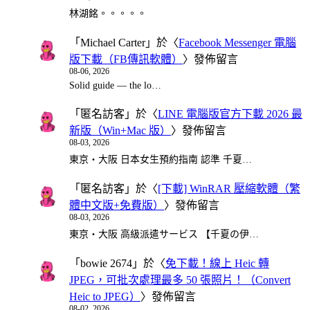
林湖銘。。。。。
「
Michael Carter
」於〈
Facebook Messenger 電腦
版下載（FB傳訊軟體）
〉發佈留言
08-06, 2026
Solid guide — the lo…
「
匿名訪客
」於〈
LINE 電腦版官方下載 2026 最
新版（Win+Mac 版）
〉發佈留言
08-03, 2026
東京・大阪 日本女生預約指南 認準 千夏…
「
匿名訪客
」於〈
[下載] WinRAR 壓縮軟體（繁
體中文版+免費版）
〉發佈留言
08-03, 2026
東京・大阪 高級派遣サービス 【千夏の伊…
「
bowie 2674
」於〈
免下載！線上 Heic 轉
JPEG，可批次處理最多 50 張照片！（Convert
Heic to JPEG）
〉發佈留言
08-02, 2026