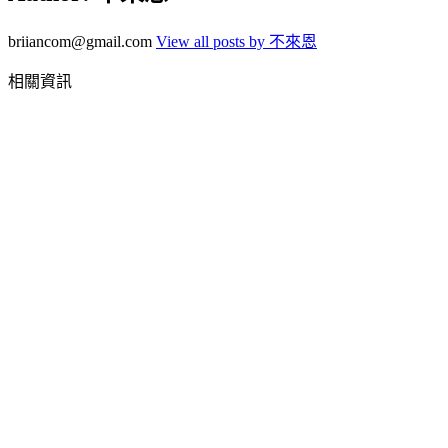
briiancom@gmail.com
View all posts by 不來恩
相關資訊