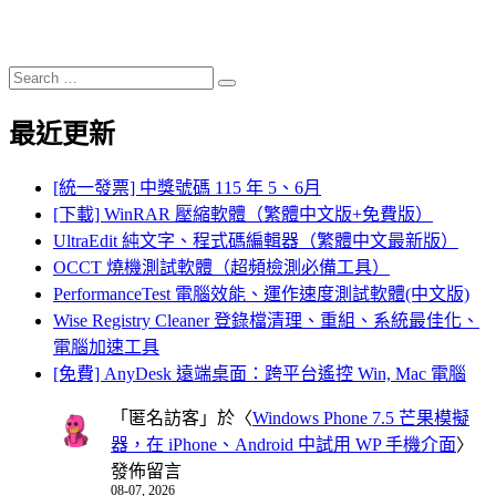
Search
Search
for:
最近更新
[統一發票] 中獎號碼 115 年 5、6月
[下載] WinRAR 壓縮軟體（繁體中文版+免費版）
UltraEdit 純文字、程式碼編輯器（繁體中文最新版）
OCCT 燒機測試軟體（超頻檢測必備工具）
PerformanceTest 電腦效能、運作速度測試軟體(中文版)
Wise Registry Cleaner 登錄檔清理、重組、系統最佳化、
電腦加速工具
[免費] AnyDesk 遠端桌面：跨平台遙控 Win, Mac 電腦
「
匿名訪客
」於〈
Windows Phone 7.5 芒果模擬
器，在 iPhone、Android 中試用 WP 手機介面
〉
發佈留言
08-07, 2026