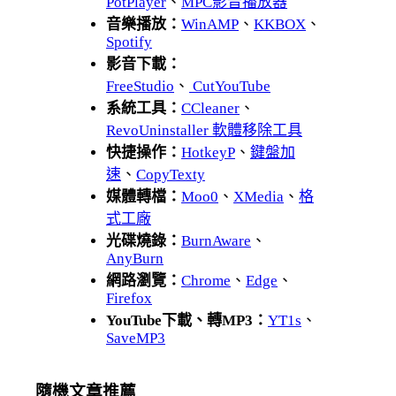
PotPlayer
、
MPC影音播放器
音樂播放：
WinAMP
、
KKBOX
、
Spotify
影音下載：
FreeStudio
、
CutYouTube
系統工具：
CCleaner
、
RevoUninstaller 軟體移除工具
快捷操作：
HotkeyP
、
鍵盤加
速
、
CopyTexty
媒體轉檔：
Moo0
、
XMedia
、
格
式工廠
光碟燒錄：
BurnAware
、
AnyBurn
網路瀏覽：
Chrome
、
Edge
、
Firefox
YouTube下載、轉MP3：
YT1s
、
SaveMP3
隨機文章推薦