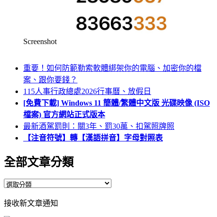
Screenshot
重要！如何防範勒索軟體綁架你的電腦、加密你的檔
案、跟你要錢？
115人事行政總處2026行事曆、放假日
[免費下載] Windows 11 簡體/繁體中文版 光碟映像 (ISO
檔案) 官方網站正式版本
最新酒駕罰則：關3年、罰30萬、扣駕照牌照
【注音符號】轉【漢語拼音】字母對照表
全部文章分類
全
部
接收新文章通知
文