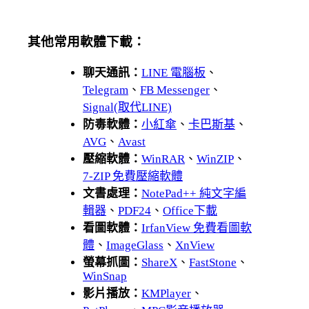
其他常用軟體下載：
聊天通訊：
LINE 電腦板
、
Telegram
、
FB Messenger
、
Signal(取代LINE)
防毒軟體：
小紅傘
、
卡巴斯基
、
AVG
、
Avast
壓縮軟體：
WinRAR
、
WinZIP
、
7-ZIP 免費壓縮軟體
文書處理：
NotePad++ 純文字編
輯器
、
PDF24
、
Office下載
看圖軟體：
IrfanView 免費看圖軟
體
、
ImageGlass
、
XnView
螢幕抓圖：
ShareX
、
FastStone
、
WinSnap
影片播放：
KMPlayer
、