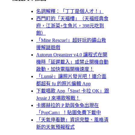
名詞解釋：「丁丁是個人才！」
西門町的「天福樓」（天福經典食
府，江浙菜+生魚片，398元吃到
飽）
「Mine Rescue!」超好玩的礦山救
援解謎遊戲
Autorun Organizer v4.0 讓程式在開
機時「延遲載入」或禁止開機自動
啟動，加快電腦開機速度！
「Lumiè」讓照片發光吧！連介面
都超有 fu 的照片編輯 App
下載唱歌 App「Sing! 卡拉 OK」跟
Jessie J 來場歌喉戰！
卡娜赫拉的 P 助與兔兔出現在
「PopCam」！貼圖免費下載中
「天氣停看聽」資訊完整、風格清
新的天氣預報程式