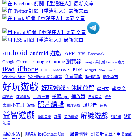
章
分
類
android
android 遊戲
APP
BBS
Facebook
Google Chrome 瀏覽器
Google Chrome
Google 與其他 Google 應用
iPhone
iPad
PDF
widget
LINE
Mac OS X
Windows 7
免費圖庫
Windows Vista
WordPress 網站架設
動作遊戲
動態桌布
好玩遊戲
好玩遊戲、休閒益智
學英文
學日文
播放器
拍照app
待辦事項
手機桌布
學英語
日文學習
桌布
照片編輯
桌面小工具
環境音
濾鏡
療癒
物理遊戲
益智遊戲
解謎遊戲
舒壓
貼圖
計時器
睡眠音樂
英語學習
鬧鐘
關於本站
|
聯絡站長(Contact Us)
|
廣告刊登
|
訂閱新文章
/
用 Email