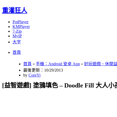
重灌狂人
PotPlayer
KMPlayer
7-Zip
MyIP
大字
Menu
Skip
首頁
to
content
首頁
»
手機：Android 安卓 App
»
好玩遊戲、休閒
最後更新：10/29/2013
by
CoreYi
[益智遊戲] 塗鴉填色 – Doodle Fill 大人