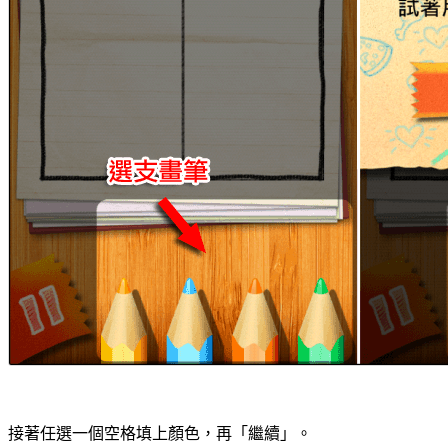
接著任選一個空格填上顏色，再「繼續」。