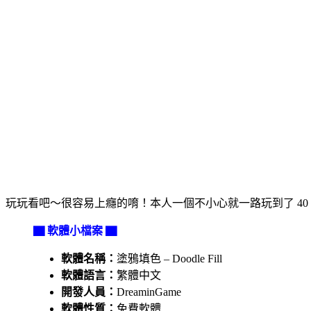
玩玩看吧～很容易上癮的唷！本人一個不小心就一路玩到了 40
▇ 軟體小檔案 ▇
軟體名稱：
塗鴉填色 – Doodle Fill
軟體語言：
繁體中文
開發人員：
DreaminGame
軟體性質：
免費軟體