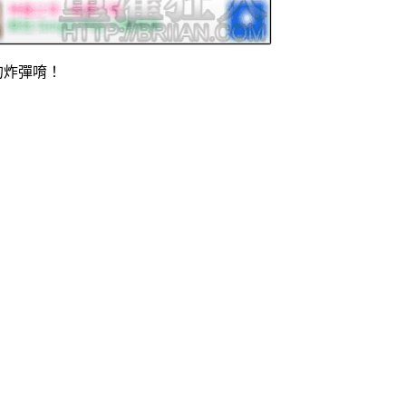
的炸彈唷！