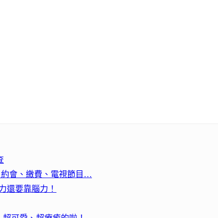
查
、約會、繳費、電視節目…
蠻力還要靠腦力！