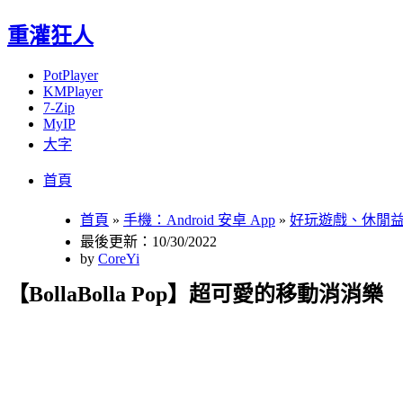
重灌狂人
PotPlayer
KMPlayer
7-Zip
MyIP
大字
Menu
Skip
首頁
to
content
首頁
»
手機：Android 安卓 App
»
好玩遊戲、休閒
最後更新：10/30/2022
by
CoreYi
【BollaBolla Pop】超可愛的移動消消樂