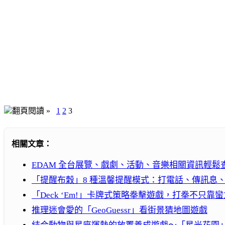
翻頁閱讀 »
1
2
3
相關文章：
EDAM 全台展覽、戲劇、活動、音樂相關資訊輕鬆
「提醒布穀」8 種溫馨提醒模式：打電話、傳訊息
「Deck ‘Em!」卡牌式策略拳擊遊戲，打拳不只靠
推理迷會愛的「GeoGuessr」看街景猜地圖遊戲