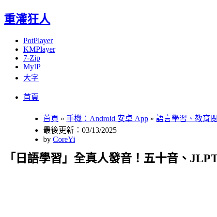
重灌狂人
PotPlayer
KMPlayer
7-Zip
MyIP
大字
Menu
Skip
首頁
to
content
首頁
»
手機：Android 安卓 App
»
語言學習、教育
最後更新：03/13/2025
by
CoreYi
「日語學習」全真人發音！五十音、JLP