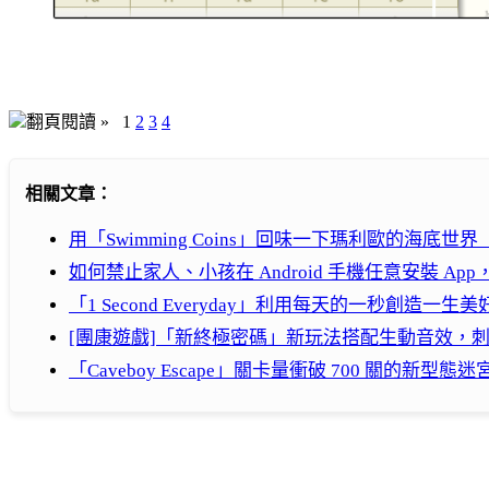
翻頁閱讀 »
1
2
3
4
相關文章：
用「Swimming Coins」回味一下瑪利歐的海底世界（iPh
如何禁止家人、小孩在 Android 手機任意安裝 A
「1 Second Everyday」利用每天的一秒創造一生
[團康遊戲]「新終極密碼」新玩法搭配生動音效，
「Caveboy Escape」關卡量衝破 700 關的新型態